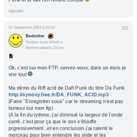
signaler
01 Septembre 2004 à 23:01
#17
Bedsitter
Posteur·euse AFfolé·e
Membre depuis 23 ans
Ok, c'est sur mon FTP, servez-vous, dans un mois je
vire tout
Ma démo du Riff acid de Daft Punk du titre Da Funk
http://synovy.free.fr/DA_FUNK_ACID.mp3
(Faire "Enregistrer sous" car le streaming n'est pas
fameux sur mon ftp)
(A la fin du rythme, j'ai diminué la largeur de l'onde
carré, c'est pour ça que le son s'étouffe
prgressivement...et en conclusion j'ai ralenti le
morceau pour bien entendre les slide et les