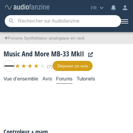
FR
Forums Synthétiseur analogique en rack
Music And More MB-33 MkII
Déposer un avis
(7)
Vue d’ensemble
Avis
Forums
Tutoriels
Controleur + mam