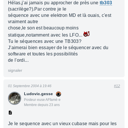
Hélas,j'ai jamais pu approcher de près une
tb303
(sacrilège?).Par contre je le
séquence avec une elektron MD et là ouais, c'est
vraiment autre
chose,le son est beaucoup moins
statique,notamment avec les LFO...
Tu le séquences avec une TB303?
J'aimerai bien essayer de le séquencer avec du
software et toutes les possibilités
de l'ordi...
signaler
01 Septembre 2004 à 19:46
#12
Ludovic.gesse
Posteur·euse AFfamé·e
Membre depuis 23 ans
Je le sequence avec un vieux cubase mais pour les