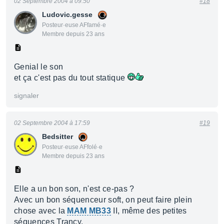
02 Septembre 2004 à 09:50
#18
Ludovic.gesse
Posteur·euse AFfamé·e
Membre depuis 23 ans
Genial le son
et ça c'est pas du tout statique
signaler
02 Septembre 2004 à 17:59
#19
Bedsitter
Posteur·euse AFfolé·e
Membre depuis 23 ans
Elle a un bon son, n'est ce-pas ?
Avec un bon séquenceur soft, on peut faire plein
chose avec la
MAM MB33
II, même des petites
séquences Trancy.