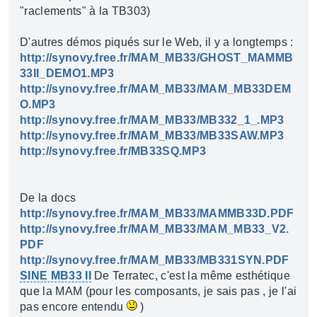
"raclements" à la TB303)
D'autres démos piqués sur le Web, il y a longtemps :
http://synovy.free.fr/MAM_MB33/GHOST_MAMMB
33II_DEMO1.MP3
http://synovy.free.fr/MAM_MB33/MAM_MB33DEM
O.MP3
http://synovy.free.fr/MAM_MB33/MB332_1_.MP3
http://synovy.free.fr/MAM_MB33/MB33SAW.MP3
http://synovy.free.fr/MB33SQ.MP3
De la docs
http://synovy.free.fr/MAM_MB33/MAMMB33D.PDF
http://synovy.free.fr/MAM_MB33/MAM_MB33_V2.
PDF
http://synovy.free.fr/MAM_MB33/MB331SYN.PDF
SINE MB33 II
De Terratec, c'est la même esthétique
que la MAM (pour les composants, je sais pas , je l'ai
pas encore entendu
)