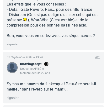
Les effets que je vous conseilles :
- Delai, Gate Reverb, Pan... pour des riffs Trance
- Distortion (On est pas obligé d'utiliser celle qui est
présente
), Wha-Wha (C'est terrible) et de la
compression pour des bonnes basslines acid.
Bon, vous vous en sortez avec vos séquenceurs ?
signaler
02 Septembre 2004 à 19:28
#20
matvingtsept
Nouvel·le AFfilié·e
Membre depuis 22 ans
Sympa ton pattern da funkesque! Peut-être serait-il
meilleur sans reverb sur le mam?...
signaler