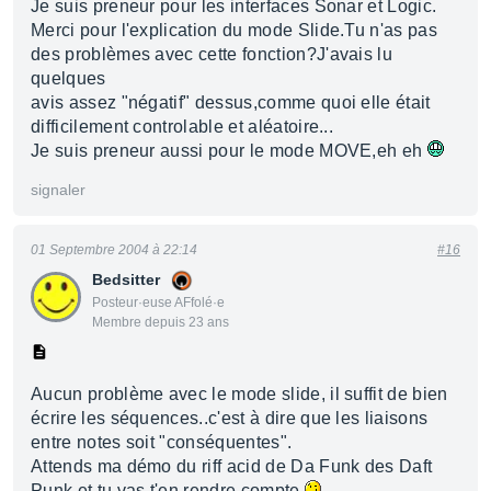
Je suis preneur pour les interfaces Sonar et Logic.
Merci pour l'explication du mode Slide.Tu n'as pas
des problèmes avec cette fonction?J'avais lu
quelques
avis assez "négatif" dessus,comme quoi elle était
difficilement controlable et aléatoire...
Je suis preneur aussi pour le mode MOVE,eh eh
signaler
01 Septembre 2004 à 22:14
#16
Bedsitter
Posteur·euse AFfolé·e
Membre depuis 23 ans
Aucun problème avec le mode slide, il suffit de bien
écrire les séquences..c'est à dire que les liaisons
entre notes soit "conséquentes".
Attends ma démo du riff acid de Da Funk des Daft
Punk et tu vas t'en rendre compte