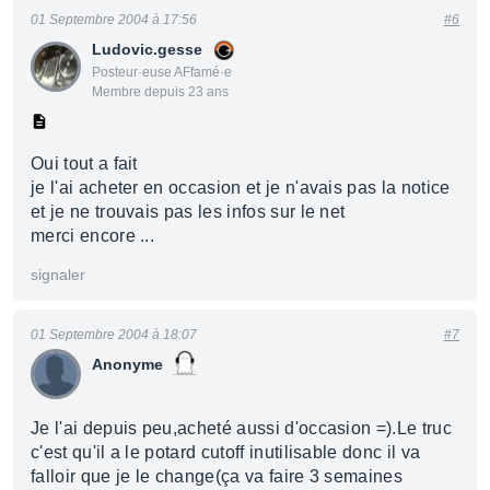
01 Septembre 2004 à 17:56
#6
Ludovic.gesse
Posteur·euse AFfamé·e
Membre depuis 23 ans
Oui tout a fait
je l'ai acheter en occasion et je n'avais pas la notice
et je ne trouvais pas les infos sur le net
merci encore ...
signaler
01 Septembre 2004 à 18:07
#7
Anonyme
Je l'ai depuis peu,acheté aussi d'occasion =).Le truc
c'est qu'il a le potard cutoff inutilisable donc il va
falloir que je le change(ça va faire 3 semaines