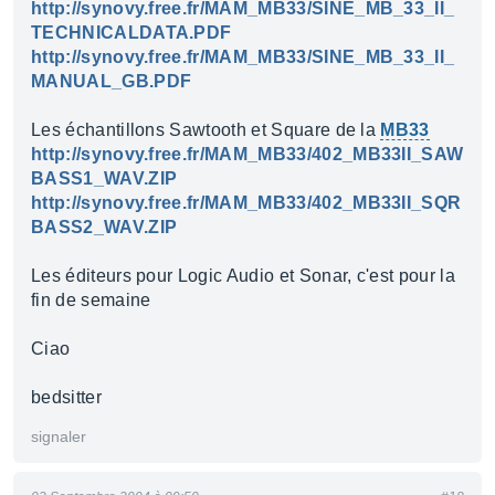
http://synovy.free.fr/MAM_MB33/SINE_MB_33_II_
TECHNICALDATA.PDF
http://synovy.free.fr/MAM_MB33/SINE_MB_33_II_
MANUAL_GB.PDF
Les échantillons Sawtooth et Square de la
MB33
http://synovy.free.fr/MAM_MB33/402_MB33II_SAW
BASS1_WAV.ZIP
http://synovy.free.fr/MAM_MB33/402_MB33II_SQR
BASS2_WAV.ZIP
Les éditeurs pour Logic Audio et Sonar, c'est pour la
fin de semaine
Ciao
bedsitter
signaler