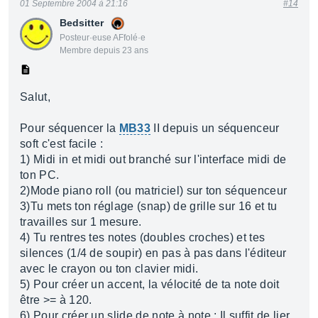
01 Septembre 2004 à 21:16
#14
Bedsitter
Posteur·euse AFfolé·e
Membre depuis 23 ans
Salut,
Pour séquencer la
MB33
II depuis un séquenceur
soft c'est facile :
1) Midi in et midi out branché sur l'interface midi de
ton PC.
2)Mode piano roll (ou matriciel) sur ton séquenceur
3)Tu mets ton réglage (snap) de grille sur 16 et tu
travailles sur 1 mesure.
4) Tu rentres tes notes (doubles croches) et tes
silences (1/4 de soupir) en pas à pas dans l'éditeur
avec le crayon ou ton clavier midi.
5) Pour créer un accent, la vélocité de ta note doit
être >= à 120.
6) Pour créer un slide de note à note : Il suffit de lier