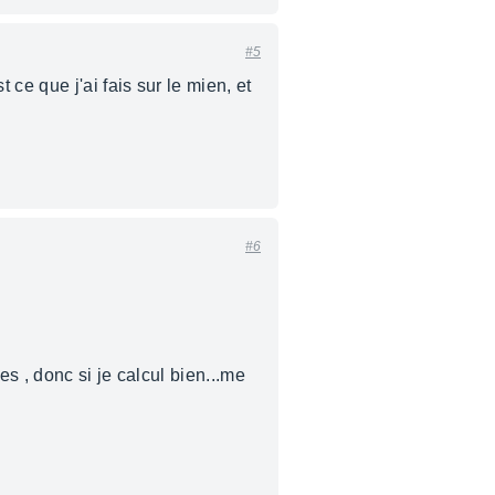
#5
ce que j'ai fais sur le mien, et
#6
es , donc si je calcul bien...me