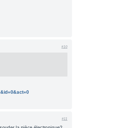
#10
9&id=0&act=0
#11
ssouder la pièce électronique?