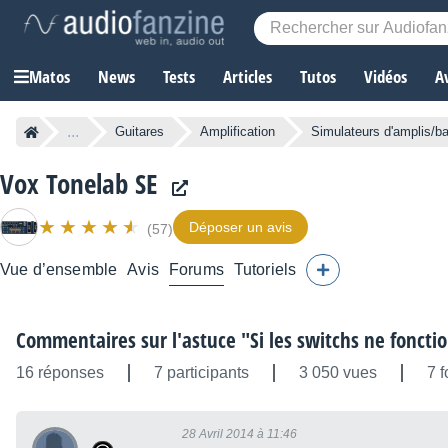
Matos
News
Tests
Articles
Tutos
Vidéos
A
...
Guitares
Amplification
Simulateurs d'amplis/ba
Vox Tonelab SE
Déposer un avis
(57)
Vue d’ensemble
Avis
Forums
Tutoriels
Commentaires sur l'astuce "Si les switchs ne fonctio
16 réponses
7 participants
3 050 vues
7 f
28 Avril 2014 à 11:46