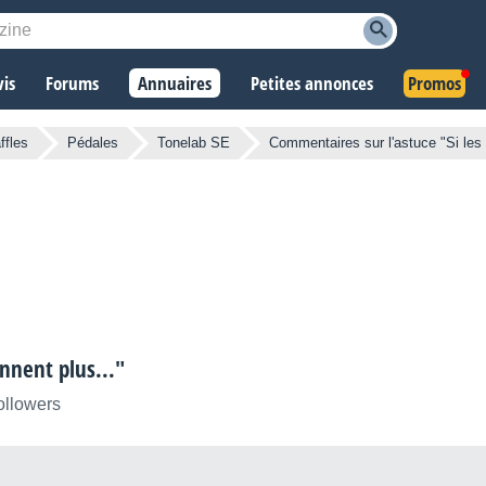
vis
Forums
Annuaires
Petites annonces
Promos
ffles
Pédales
Tonelab SE
Commentaires sur l'astuce "Si les 
nnent plus..."
ollowers