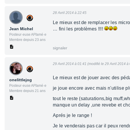
28 Avril 2014 à 22:45
Le mieux est de remplacer les micro 
Jean Michel
… fini les problèmes !!!!
Posteur·euse AFfamé·e
Membre depuis 23 ans
signaler
29 Avril 2014 à 01:41 (modifié le 29 Avril 2014 à
Le mieux est de jouer avec des péd
onelittlejog
Posteur·euse AFfamé·e
je joue encore avec mais n'utilise p
Membre depuis 21 ans
tout le reste (saturations,big muff,w
manque un delay ,une revebe et cho
Aprés je le range !
Je le venderais pas car il peux rendr