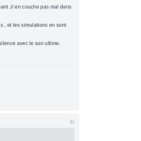
enant ,il en couche pas mal dans
s , et les simulations en sont
ilence avec le son ultime.
#7