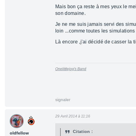
Mais bon ça reste à mes yeux le meil
son domaine.
Je ne me suis jamais servi des simu d
loin ...comme toutes les simulation
Là encore ,j'ai décidé de casser la t
Onelittlejog's Band
signaler
29 Avril 2014 à 11:16
Citation :
oldfellow