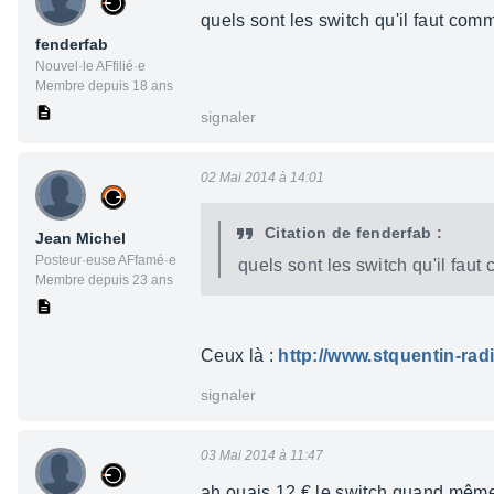
quels sont les switch qu'il faut co
fenderfab
Nouvel·le AFfilié·e
Membre depuis 18 ans
signaler
02 Mai 2014 à 14:01
Citation de fenderfab :
Jean Michel
Posteur·euse AFfamé·e
quels sont les switch qu'il fau
Membre depuis 23 ans
Ceux là :
http://www.stquentin-r
signaler
03 Mai 2014 à 11:47
ah ouais 12 € le switch quand même 