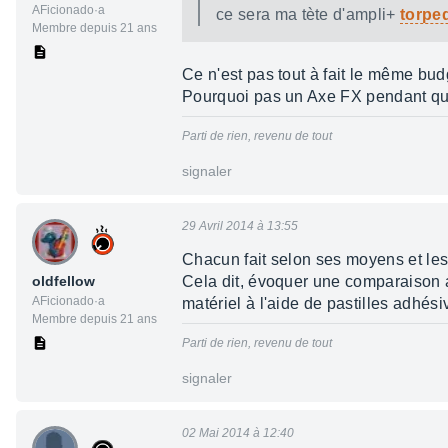
AFicionado·a
ce sera ma tète d'ampli+
torped
Membre depuis 21 ans
Ce n'est pas tout à fait le même budg
Pourquoi pas un Axe FX pendant qu'
Parti de rien, revenu de tout
signaler
29 Avril 2014 à 13:55
Chacun fait selon ses moyens et les
oldfellow
Cela dit, évoquer une comparaison 
AFicionado·a
matériel à l'aide de pastilles adhés
Membre depuis 21 ans
Parti de rien, revenu de tout
signaler
02 Mai 2014 à 12:40