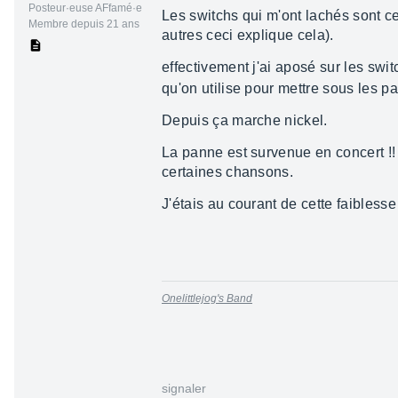
Posteur·euse AFfamé·e
Les switchs qui m'ont lachés sont ce
Membre depuis 21 ans
autres ceci explique cela).
effectivement j'ai aposé sur les swi
qu'on utilise pour mettre sous les p
Depuis ça marche nickel.
La panne est survenue en concert !!
certaines chansons.
J'étais au courant de cette faibless
Onelittlejog's Band
signaler