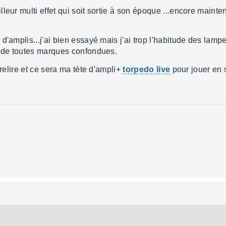
leur multi effet qui soit sortie à son époque ...encore maint
'amplis...j'ai bien essayé mais j'ai trop l'habitude des lampe
s de toutes marques confondues.
irelire et ce sera ma tète d'ampli+
torpedo live
pour jouer en s