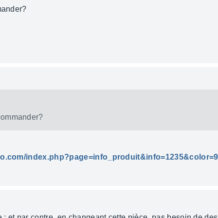
mmander?
t commander?
adio.com/index.php?page=info_produit&info=1235&color=
; et par contre, en changeant cette pièce, pas besoin de de