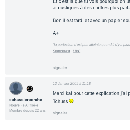
Et c'est là que tu vois pourquoi on 
acoustiques à des chiffres plus parl
Bon il est tard, et avec un papier sou
A+
"la perfection n'est pas atteinte quand il n'y a pl
Stoneburst
-
LIVE
signaler
12 Janvier 2005 à 11:18
Merci kal pour cette explication j'a
echassierperche
Tchuss
Nouvel·le AFfilié·e
Membre depuis 22 ans
signaler