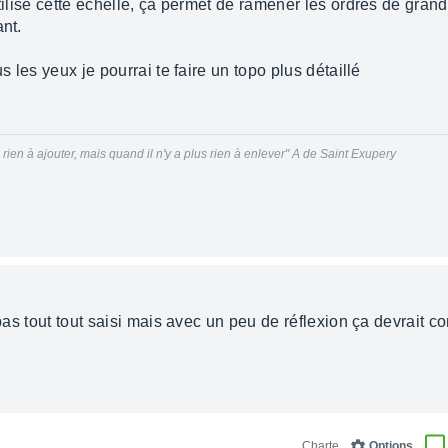
utilise cette échelle, ça permet de ramener les ordres de gra
ant.
s les yeux je pourrai te faire un topo plus détaillé
us rien à ajouter, mais quand il n'y a plus rien à enlever" A de Saint Exupery
i pas tout tout saisi mais avec un peu de réflexion ça devrait
Charte
Options