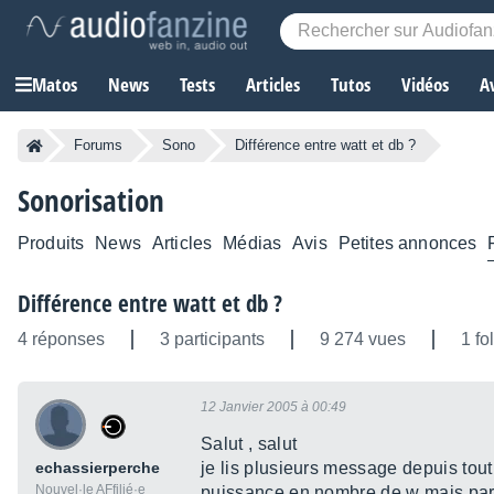
Matos
News
Tests
Articles
Tutos
Vidéos
A
Forums
Sono
Différence entre watt et db ?
Sonorisation
Produits
News
Articles
Médias
Avis
Petites annonces
Différence entre watt et db ?
4 réponses
3 participants
9 274 vues
1 fo
12 Janvier 2005 à 00:49
Salut , salut
echassierperche
je lis plusieurs message depuis tout 
Nouvel·le AFfilié·e
puissance en nombre de w mais par 