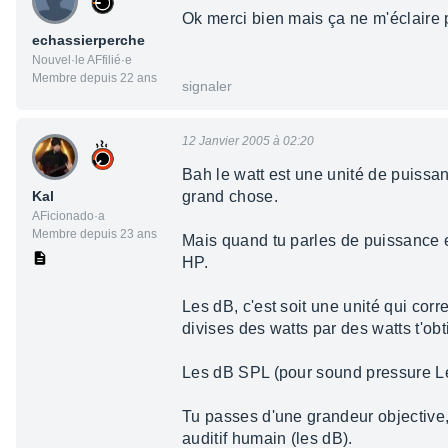
Ok merci bien mais ça ne m'éclaire
echassierperche
Nouvel·le AFfilié·e
Membre depuis 22 ans
signaler
12 Janvier 2005 à 02:20
Bah le watt est une unité de puissanc
Kal
grand chose.
AFicionado·a
Membre depuis 23 ans
Mais quand tu parles de puissance 
HP.
Les dB, c'est soit une unité qui cor
divises des watts par des watts t'o
Les dB SPL (pour sound pressure Lev
Tu passes d'une grandeur objective,
auditif humain (les dB).