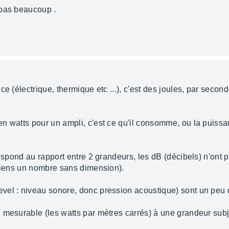
 pas beaucoup .
e (électrique, thermique etc ...), c'est des joules, par second
en watts pour un ampli, c'est ce qu'il consomme, ou la puis
respond au rapport entre 2 grandeurs, les dB (décibels) n'ont 
btiens un nombre sans dimension).
el : niveau sonore, donc pression acoustique) sont un peu d
 mesurable (les watts par mètres carrés) à une grandeur sub