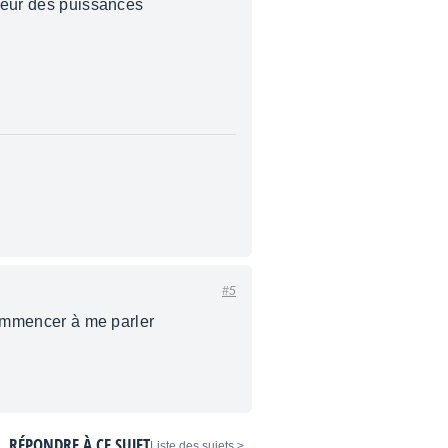
ndeur des puissances
#5
 commencer à me parler
RÉPONDRE À CE SUJET
< Liste des sujets