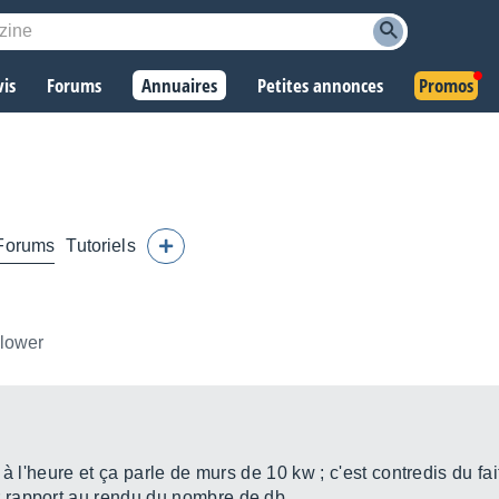
vis
Forums
Annuaires
Petites annonces
Promos
Forums
Tutoriels
llower
à l'heure et ça parle de murs de 10 kw ; c'est contredis du fait
rapport au rendu du nombre de db .