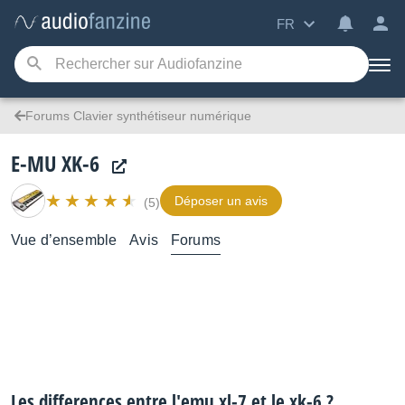
FR
Forums Clavier synthétiseur numérique
E-MU XK-6
Déposer un avis
(5)
Vue d’ensemble
Avis
Forums
Les differences entre l'emu xl-7 et le xk-6 ?