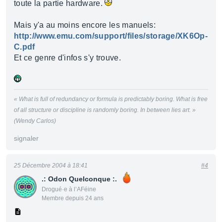
toute la partie hardware.
Mais y'a au moins encore les manuels:
http://www.emu.com/support/files/storage/XK6Op-
C.pdf
Et ce genre d'infos s'y trouve.
« What is full of redundancy or formula is predictably boring. What is free
of all structure or discipline is randomly boring. In between lies art. »
(Wendy Carlos)
signaler
25 Décembre 2004 à 18:41
#4
.: Odon Quelconque :.
Drogué·e à l’AFéine
Membre depuis 24 ans