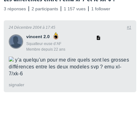
3 réponses
2 participants
1 157 vues
1 follower
24 Décembre 2004 à 17:45
#1
vincent 2.0
Squatteur·euse d’AF
Membre depuis 22 ans
y'a quelqu'un pour me dire quels sont les grosses
différences entre les deux modeles svp ? emu xl-
7/xk-6
signaler