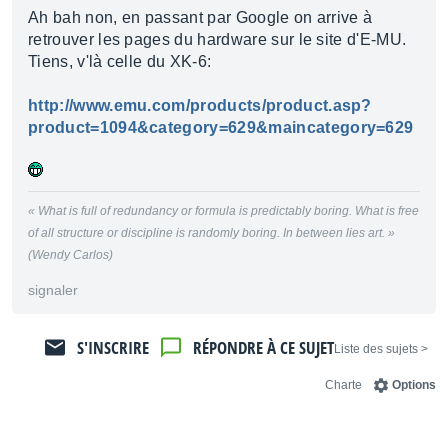
Ah bah non, en passant par Google on arrive à
retrouver les pages du hardware sur le site d'E-MU.
Tiens, v'là celle du XK-6:
http://www.emu.com/products/product.asp?
product=1094&category=629&maincategory=629
« What is full of redundancy or formula is predictably boring. What is free
of all structure or discipline is randomly boring. In between lies art. »
(Wendy Carlos)
signaler
S'INSCRIRE
RÉPONDRE À CE SUJET
< Liste des sujets
Charte
Options