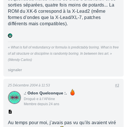
sorties séparées, quatre fois moins de potards... La
ROM du XK-6 correspond à la X-Lead2 (même
formes d'ondes que la X-Lead/XL-7, patches
différents mais compatibles).
« What is full of redundancy or formula is predictably boring. What is free
of all structure or discipline is randomly boring. In between lies art. »
(Wendy Carlos)
signaler
25 Décembre 2004 à 11:53
#3
.: Odon Quelconque :.
Drogué·e à l’AFéine
Membre depuis 24 ans
Au temps pour moi, j'avais pas vu qu'ils avaient viré