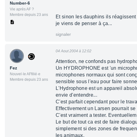
Number-6
Vie après AF ?
Membre depuis 23 ans
Et sinon les dauphins ils réagissent
je viens de penser à ça...
signaler
04 Aout 2004 à 12:02
Attention, ne confonds pas hydroph
Fez
Un HYDROPHONE est 'un microphone' 
Nouvel·le AFfilié·e
microphones normaux qui sont conçus
Membre depuis 23 ans
sensible sous l'eau pour faire sonne
L'Hydrophone est un appareil absolum
envie d'entendre...
C'est parfait cependant pour le trav
Effectivement un Larsen pourrait se
C'est vraiment a tester. Eventuellem
Le but de tout ca est de faire dialo
simplement si des zones de frequence
les animaux.