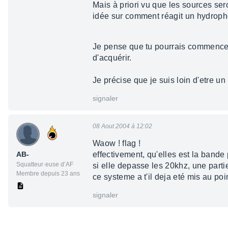
Mais à priori vu que les sources sero
idée sur comment réagit un hydroph
Je pense que tu pourrais commencer 
d'acquérir.
Je précise que je suis loin d'etre un 
signaler
08 Aout 2004 à 12:02
Waow ! flag !
AB-
effectivement, qu'elles est la bande
Squatteur·euse d’AF
si elle depasse les 20khz, une partie
Membre depuis 23 ans
ce systeme a t'il deja eté mis au poi
signaler