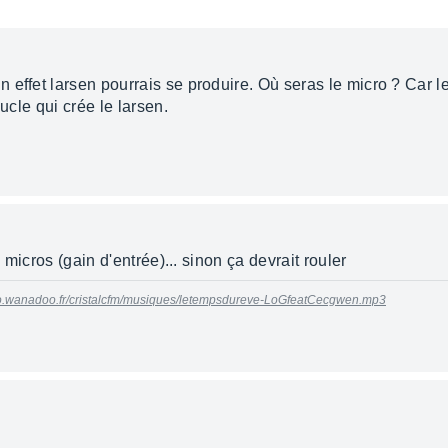
effet larsen pourrais se produire. Où seras le micro ? Car le
ucle qui crée le larsen.
s micros (gain d'entrée)... sinon ça devrait rouler
rso.wanadoo.fr/cristalcfm/musiques/letempsdureve-LoGfeatCecgwen.mp3