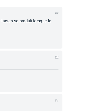
#2
 larsen se produit lorsque le
#3
#4