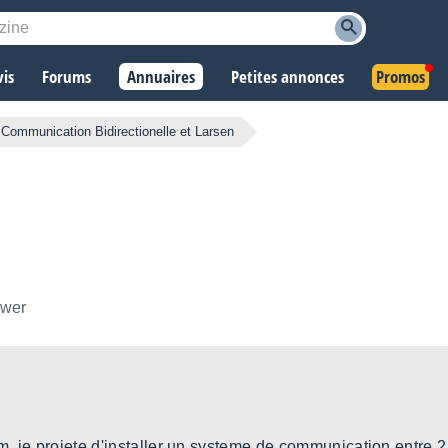
vis
Forums
Annuaires
Petites annonces
Promos
Communication Bidirectionelle et Larsen
ower
um, je projete d'installer un systeme de communication entre 