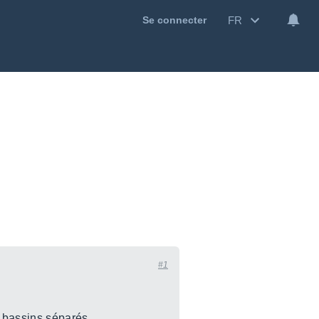
FR
Se connecter
#1
2 bassins séparés.