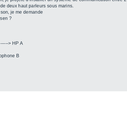
de deux haut parleurs sous marins.
u son, je me demande
rsen ?
-------> HP A
ydrophone B