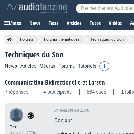
Matos
News
Tests
Articles
Tutos
Vidéos
A
Forums
Forums thématiques
Techniques du Son
Techniques du Son
News
Articles
Médias
Forums
Tutoriels
Communication Bidirectionelle et Larsen
7 réponses
4 participants
564 vues
1 foll
04 Aout 2004 à 11:48
Bonjour,
Fez
Nouvel·le AFfilié·e
Biologiste travaillant en delphinari