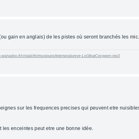
é (ou gain en anglais) de les pistes où seront branchés les mic
rso.wanadoo.fr/cristalcfm/musiques/letempsdureve-LoGfeatCecgwen.mp3
nseignes sur les frequences precises qui peuvent etre nuisible
t les enceintes peut etre une bonne idée.