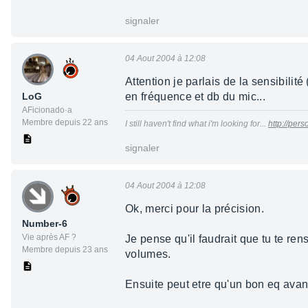
signaler
04 Aout 2004 à 12:08
Attention je parlais de la sensibilit
LoG
en fréquence et db du mic...
AFicionado·a
Membre depuis 22 ans
I still haven't find what i'm looking for...
http://pe
signaler
04 Aout 2004 à 12:08
Ok, merci pour la précision.
Number-6
Vie après AF ?
Je pense qu'il faudrait que tu te re
Membre depuis 23 ans
volumes.
Ensuite peut etre qu'un bon eq avan