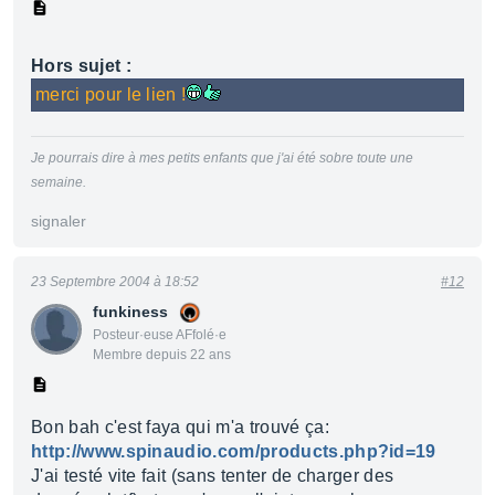
Hors sujet :
merci pour le lien !
Je pourrais dire à mes petits enfants que j'ai été sobre toute une
semaine.
signaler
23 Septembre 2004 à 18:52
#12
funkiness
Posteur·euse AFfolé·e
Membre depuis 22 ans
Bon bah c'est faya qui m'a trouvé ça:
http://www.spinaudio.com/products.php?id=19
J'ai testé vite fait (sans tenter de charger des