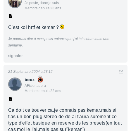
Je poste, donc je suis
Membre depuis 23 ans
C'est koi hrtf et kemar ?
Je pourrais dire à mes petits enfants que j'ai été sobre toute une
semaine.
signaler
21 Septembre 2004 à 23:12
#4
booz
AFicionado·a
Membre depuis 22 ans
Ca doit ce trouver ca.je connais pas kemar.mais si
t'as un bon plug stereo de delai t'aura surement ce
type d'effet basique en reserve ds les presets(en tout
cas moi je l'ai,mais pas sur"kemar")