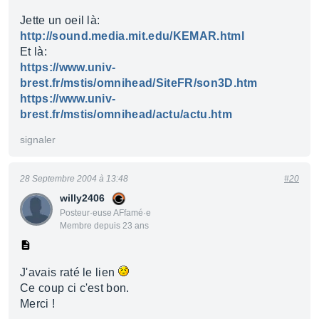
Jette un oeil là:
http://sound.media.mit.edu/KEMAR.html
Et là:
https://www.univ-
brest.fr/mstis/omnihead/SiteFR/son3D.htm
https://www.univ-
brest.fr/mstis/omnihead/actu/actu.htm
signaler
28 Septembre 2004 à 13:48
#20
willy2406
Posteur·euse AFfamé·e
Membre depuis 23 ans
J'avais raté le lien
Ce coup ci c'est bon.
Merci !