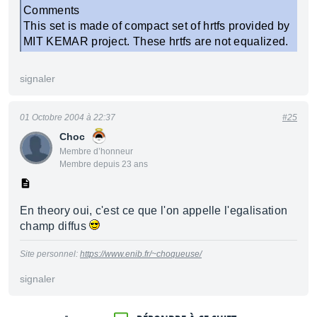
Comments
This set is made of compact set of hrtfs provided by
MIT KEMAR project. These hrtfs are not equalized.
signaler
01 Octobre 2004 à 22:37
#25
Choc
Membre d’honneur
Membre depuis 23 ans
En theory oui, c'est ce que l'on appelle l'egalisation
champ diffus
Site personnel:
https://www.enib.fr/~choqueuse/
signaler