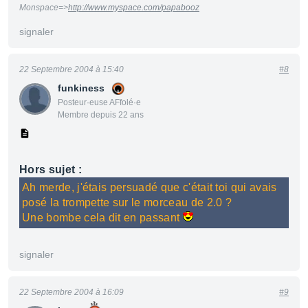
Monspace=>
http://www.myspace.com/papabooz
signaler
22 Septembre 2004 à 15:40
#8
funkiness
Posteur·euse AFfolé·e
Membre depuis 22 ans
Hors sujet :
Ah merde, j'étais persuadé que c'était toi qui avais
posé la trompette sur le morceau de 2.0 ?
Une bombe cela dit en passant
signaler
22 Septembre 2004 à 16:09
#9