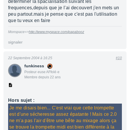
determiner la spacialisation suivant les
frequences,depuis que je l'ai decouvert j'en mets un
peu partout.mais je pense que c'est pas l'utilisation
que tu veux en faire
Monspace=>
http://www.myspace.com/papabooz
signaler
22 Septembre 2004 à 16:25
#10
funkiness
Posteur·euse AFfolé·e
Membre depuis 22 ans
Hors sujet :
Je me disais bien... C'est vrai que cette trompette
est d'une sécheresse assez épatante ! Mais ce 2.0
ne m'a pas l'air d'être une bête au mixage alors ça
se trouve la trompette midi est bien différente à la