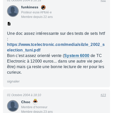
01 Octobre 2004 à 16:18
#22
funkiness
Posteur·euse AFfolé·e
Membre depuis 22 ans
Une doc assez intéressante sur des tests de sets hrtf
:
https://www.tcelectronic.com/media/silzle_2002_s
election_tuni.pdf
Bon c'est assez orienté vente (
System 6000
de TC
Electronic à 12000 euros... dans une autre vie peut-
être) mais ça reste une bonne lecture de rer pour les
curieux.
signaler
01 Octobre 2004 à 18:10
#23
Choc
Membre d’honneur
Membre depuis 23 ans