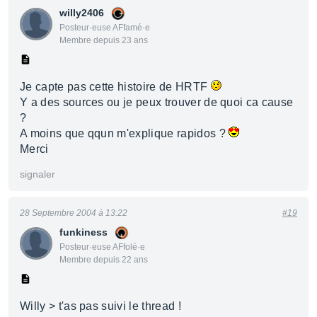
willy2406
Posteur·euse AFfamé·e
Membre depuis 23 ans
Je capte pas cette histoire de HRTF
Y a des sources ou je peux trouver de quoi ca cause
?
A moins que qqun m'explique rapidos ?
Merci
signaler
28 Septembre 2004 à 13:22
#19
funkiness
Posteur·euse AFfolé·e
Membre depuis 22 ans
Willy > t'as pas suivi le thread !