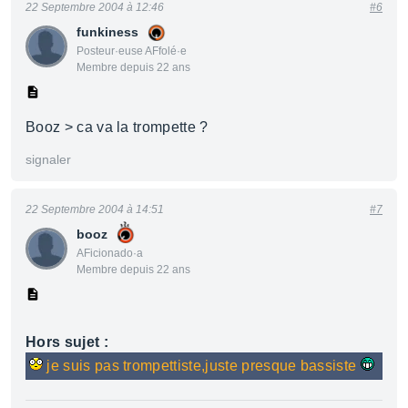
22 Septembre 2004 à 12:46
#6
funkiness
Posteur·euse AFfolé·e
Membre depuis 22 ans
Booz > ca va la trompette ?
signaler
22 Septembre 2004 à 14:51
#7
booz
AFicionado·a
Membre depuis 22 ans
Hors sujet :
je suis pas trompettiste,juste presque bassiste