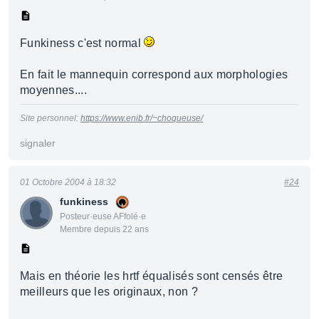
Funkiness c'est normal
En fait le mannequin correspond aux morphologies
moyennes....
Site personnel:
https://www.enib.fr/~choqueuse/
signaler
01 Octobre 2004 à 18:32
#24
funkiness
Posteur·euse AFfolé·e
Membre depuis 22 ans
Mais en théorie les hrtf équalisés sont censés être
meilleurs que les originaux, non ?