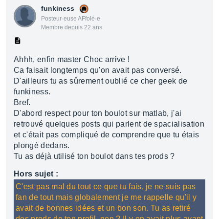
funkiness
Posteur·euse AFfolé·e
Membre depuis 22 ans
Ahhh, enfin master Choc arrive !
Ca faisait longtemps qu'on avait pas conversé.
D'ailleurs tu as sûrement oublié ce cher geek de
funkiness.
Bref.
D'abord respect pour ton boulot sur matlab, j'ai
retrouvé quelques posts qui parlent de spacialisation
et c'était pas compliqué de comprendre que tu étais
plongé dedans.
Tu as déjà utilisé ton boulot dans tes prods ?
Hors sujet :
C'est pas mal du tout ce que tu fais, je ne suis pas
fan de tout mais globalement je me rappelle qu'il y
avait de bonnes idées et un bon son. Tu as retiré
des prods de ton profil, non ? Il y en avait plus avant