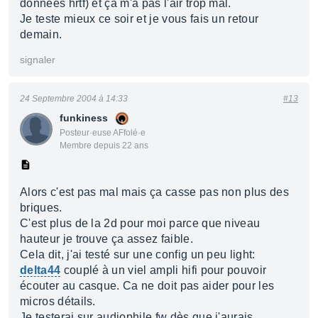
données hrtf) et ça m'a pas l'air trop mal.
Je teste mieux ce soir et je vous fais un retour
demain.
signaler
24 Septembre 2004 à 14:33
#13
funkiness
Posteur·euse AFfolé·e
Membre depuis 22 ans
Alors c'est pas mal mais ça casse pas non plus des
briques.
C'est plus de la 2d pour moi parce que niveau
hauteur je trouve ça assez faible.
Cela dit, j'ai testé sur une config un peu light:
delta44
couplé à un viel ampli hifi pour pouvoir
écouter au casque. Ca ne doit pas aider pour les
micros détails.
Je testerai sur audiophile fw dès que j'aurais