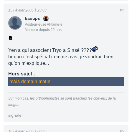
15 Février 2005 à 23:03
#4
baoups
Posteur·euse AFfamé·e
Membre depuis 22 ans
Yen a qui associent Tryo a Sinsé ????
heuuu c'est spécial comme avis, je voudrait bien
qu'on m'explique...
Hors sujet :
mais demain matin
Sur mon cas, les orthophonistes se sont arrachés les cheveux de la
langue.
signaler
16 Février 2005 à 00:35
#5