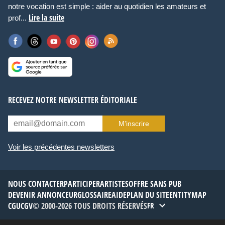
notre vocation est simple : aider au quotidien les amateurs et
Lire la suite
prof...
RECEVEZ NOTRE NEWSLETTER ÉDITORIALE
M’inscrire
Voir les précédentes newsletters
NOUS CONTACTER
PARTICIPER
ARTISTES
OFFRE SANS PUB
DEVENIR ANNONCEUR
GLOSSAIRE
AIDE
PLAN DU SITE
ENTITYMAP
CGU
CGV
© 2000-2026 TOUS DROITS RÉSERVÉS
FR