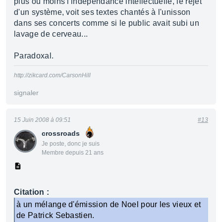
plus ou moins l'indépendance intellectuelle, le rejet
d'un système, voit ses textes chantés à l'unisson
dans ses concerts comme si le public avait subi un
lavage de cerveau...
Paradoxal.
http://zikcard.com/CarsonHill
signaler
15 Juin 2008 à 09:51
#13
crossroads
Je poste, donc je suis
Membre depuis 21 ans
Citation :
à un mélange d'émission de Noel pour les vieux et
de Patrick Sebastien.