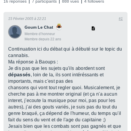
16 réponses
7 participants
888 vues
4 followers
15 Février 2005 à 22:21
#1
Goum Le Chat
Membre d’honneur
Membre depuis 22 ans
Continuation ici du débat qui à débuté sur le topic du
cannabis.
Ma réponse à Baoups :
Je dis pas que les sujets qu'ils abordent sont
dépassés
, loin de la, ils sont intéréssants et
importants, mais c'est pas des
chansons qui vont tout regler quoi. Musicalement, je
cherche pas à me montrer original (et ça n'a aucun
interet, j'ecoute la musique pour moi, pas pour les
autres), j'ai des gouts variés, je suis pas du tout du
genre braqué, ça dépend de l'humeur, du temps qu'il
fait du sens du vent et de l'age du capitaine ;)
Jesais bien que les combats sont pas gagnés et que