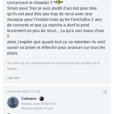
concernant le showbiz !!
Sinon pour Tryo je suis plutôt d'accord pour dire
qu'ils ont peut être pas trop de recul avec leur
musique pour l'instant mais qu'en t'enchaîne 2 ans
de concerts et que ça marche a donf tu perd
forcement un peu de recul... ya qu'a voir manu chao
!!
alors j'espère que quand tout ça va retomber ils vont
savoir se poser et réflechir pour avancer sur tous les
plans.
Sur mon cas, les orthophonistes se sont arrachés les cheveux de la
langue.
signaler
16 Février 2005 à 17:43
#9
Calimero
Posteur·euse AFfranchi·e
Membre depuis 23 ans