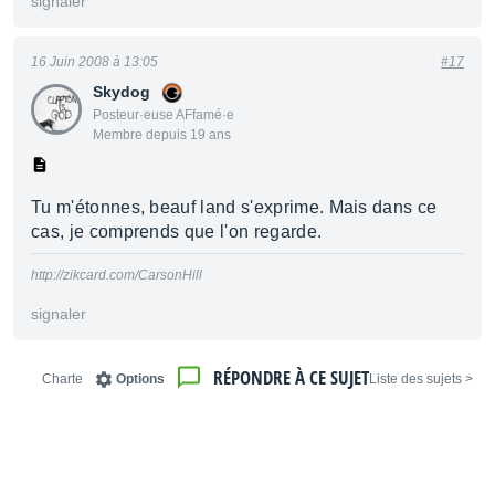
signaler
16 Juin 2008 à 13:05
#17
Skydog
Posteur·euse AFfamé·e
Membre depuis 19 ans
Tu m'étonnes, beauf land s'exprime. Mais dans ce
cas, je comprends que l'on regarde.
http://zikcard.com/CarsonHill
signaler
RÉPONDRE À CE SUJET
Charte
Options
< Liste des sujets