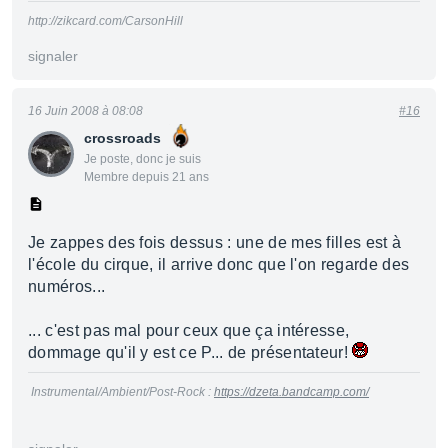
http://zikcard.com/CarsonHill
signaler
16 Juin 2008 à 08:08
#16
crossroads
Je poste, donc je suis
Membre depuis 21 ans
Je zappes des fois dessus : une de mes filles est à
l'école du cirque, il arrive donc que l'on regarde des
numéros...
... c'est pas mal pour ceux que ça intéresse,
dommage qu'il y est ce P... de présentateur!
Instrumental/Ambient/Post-Rock :
https://dzeta.bandcamp.com/