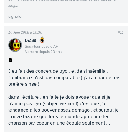
langue.
signaler
10 Juin 2008 à 10:36
#11
DiZ69
Squatteur·euse d’AF
Membre depuis 23 ans
J'eu fait des concert de tryo , et de sinsémilia ,
l'ambiance n'est pas comparable ( j'ai a chaque fois
préféré sinsé )
dans l'écriture , en faite je dois avouer que si je
n'aime pas tryo (subjectivement) c'est que j'ai
tendance a les trouver assez démago , et surtout je
trouve bizarre que tous le monde apprenne leur
chanson par coeur en une écoute seulement ...