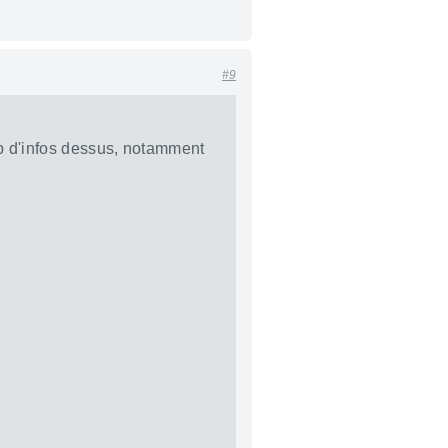
#9
rop d'infos dessus, notamment