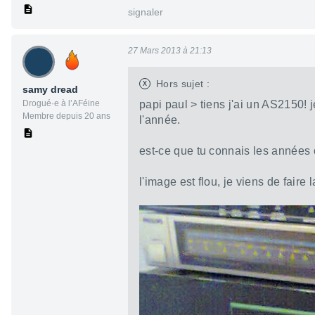
signaler
27 Mars 2013 à 21:13
x
Hors sujet :
samy dread
Drogué·e à l’AFéine
papi paul > tiens j'ai un AS2150! 
Membre depuis 20 ans
l'année.
est-ce que tu connais les années 
l'image est flou, je viens de fair