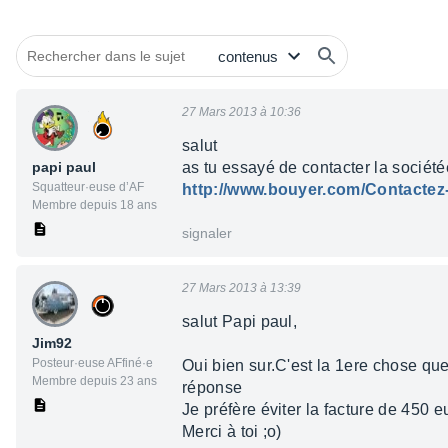
27 Mars 2013 à 10:36
salut
papi paul
as tu essayé de contacter la sociét
Squatteur·euse d’AF
http://www.bouyer.com/Contacte
Membre depuis 18 ans
signaler
27 Mars 2013 à 13:39
salut Papi paul,
Jim92
Posteur·euse AFfiné·e
Oui bien sur.C'est la 1ere chose que j
Membre depuis 23 ans
réponse
Je préfère éviter la facture de 450 eu
Merci à toi ;o)