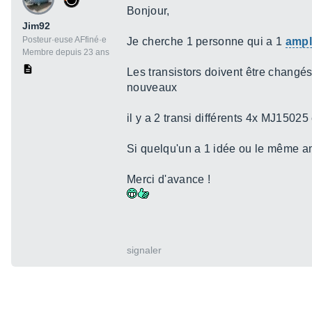
Bonjour,
Jim92
Posteur·euse AFfiné·e
Je cherche 1 personne qui a 1
ampl
Membre depuis 23 ans
Les transistors doivent être changés
nouveaux
il y a 2 transi différents 4x MJ1502
Si quelqu'un a 1 idée ou le même amp
Merci d'avance !
signaler