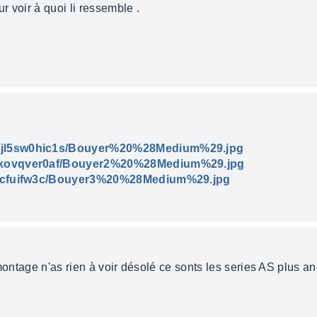
 voir à quoi li ressemble .
pjl5sw0hic1s/Bouyer%20%28Medium%29.jpg
2okovqver0af/Bouyer2%20%28Medium%29.jpg
sjicfuifw3c/Bouyer3%20%28Medium%29.jpg
 montage n'as rien à voir désolé ce sonts les series AS plus a