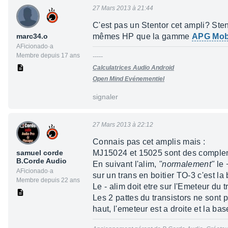
27 Mars 2013 à 21:44
C'est pas un Stentor cet ampli? Sten
marc34.o
mêmes HP que la gamme
APG Mobi
AFicionado·a
Membre depuis 17 ans
-----
Calculatrices Audio Android
Open Mind Evénementiel
signaler
27 Mars 2013 à 22:12
Connais pas cet amplis mais :
samuel corde
MJ15024 et 15025 sont des compleme
B.Corde Audio
En suivant l'alim,
"normalement"
le 
AFicionado·a
sur un trans en boitier TO-3 c'est la 
Membre depuis 22 ans
Le - alim doit etre sur l'Emeteur du
Les 2 pattes du transistors ne sont 
haut, l'emeteur est a droite et la ba