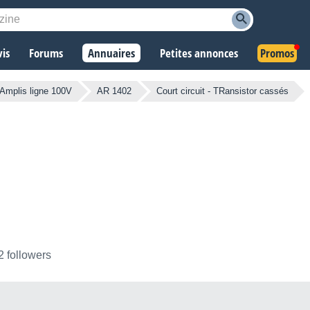
vis
Forums
Annuaires
Petites annonces
Promos
Amplis ligne 100V
AR 1402
Court circuit - TRansistor cassés
2 followers