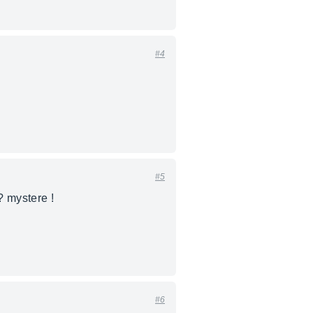
#4
#5
? mystere !
#6