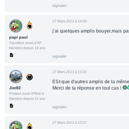
signaler
27 Mars 2013 à 14:59
j'ai quelques amplis bouyer,mais p
papi paul
Squatteur·euse d’AF
Membre depuis 18 ans
signaler
27 Mars 2013 à 15:20
ESt-que d'autres amplis de la même
Jim92
Merci de ta réponse en tout cas !
Posteur·euse AFfiné·e
Membre depuis 23 ans
signaler
27 Mars 2013 à 15:37