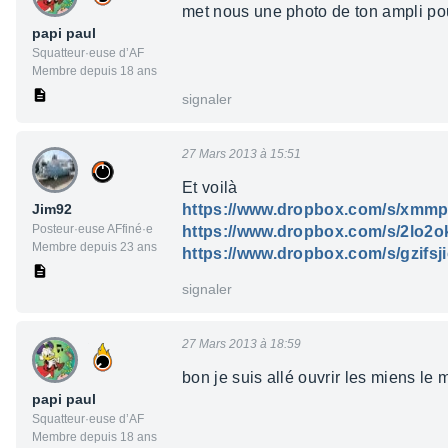
met nous une photo de ton ampli pour
papi paul
Squatteur·euse d’AF
Membre depuis 18 ans
signaler
27 Mars 2013 à 15:51
Et voilà
Jim92
https://www.dropbox.com/s/xmm
Posteur·euse AFfiné·e
https://www.dropbox.com/s/2lo
Membre depuis 23 ans
https://www.dropbox.com/s/gzif
signaler
27 Mars 2013 à 18:59
bon je suis allé ouvrir les miens le
papi paul
Squatteur·euse d’AF
Membre depuis 18 ans