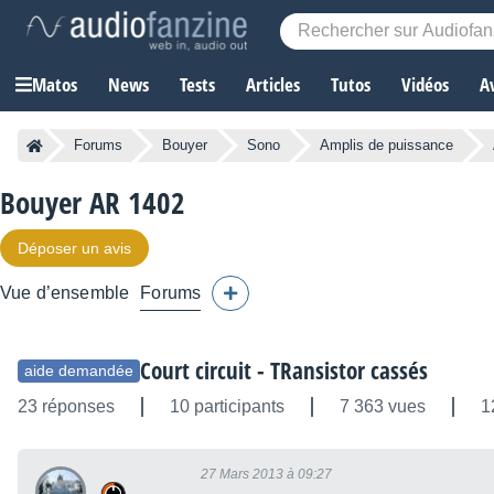
Matos
News
Tests
Articles
Tutos
Vidéos
A
Forums
Bouyer
Sono
Amplis de puissance
Bouyer AR 1402
Déposer un avis
Vue d’ensemble
Forums
Court circuit - TRansistor cassés
aide demandée
23 réponses
10 participants
7 363 vues
1
27 Mars 2013 à 09:27