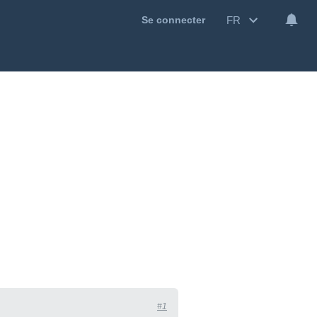
FR
Se connecter
#1