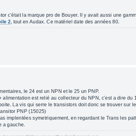
tor c'était la marque pro de Bouyer. Il y avait aussi une gamm
le 2
, tout en Audax. Ce matériel date des années 80.
ntaires, le 24 est un NPN et le 25 un PNP.
+ alimentation est relié au collecteur du NPN, c'est a dire du
boite. La vis qui serre le transistors doit donc se trouver sur l
 transitor PNP (15025)
pas implentées symetriquement, en regardant le Trans les patte
se a gauche.