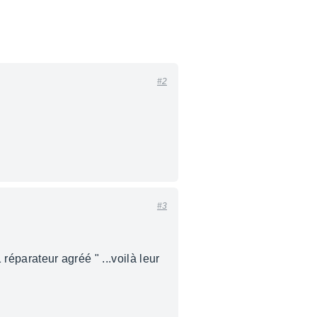
#2
#3
 réparateur agréé " ...voilà leur