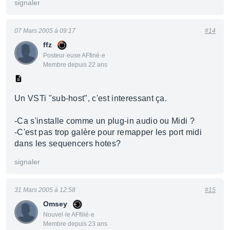
signaler
07 Mars 2005 à 09:17
#14
ffz
Posteur·euse AFfiné·e
Membre depuis 22 ans
Un VSTi "sub-host", c'est interessant ça.
-Ca s'installe comme un plug-in audio ou Midi ?
-C'est pas trop galère pour remapper les port midi
dans les sequencers hotes?
signaler
31 Mars 2005 à 12:58
#15
Omsey
Nouvel·le AFfilié·e
Membre depuis 23 ans