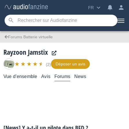
FR
Forums Batterie virtuelle
Rayzoon Jamstix
Déposer un avis
(2)
Vue d’ensemble
Avis
Forums
News
[News] Y a-t-il un pilote dans BFD ?