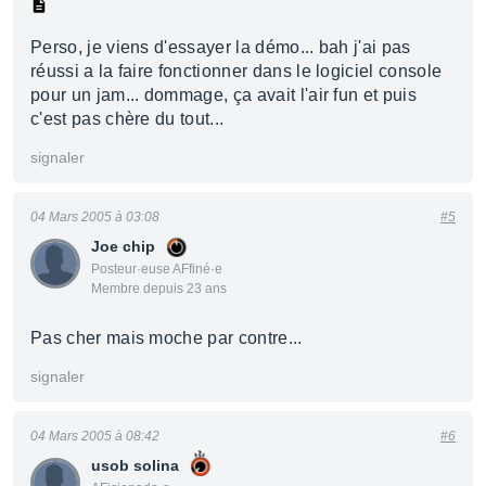
Perso, je viens d'essayer la démo... bah j'ai pas
réussi a la faire fonctionner dans le logiciel console
pour un jam... dommage, ça avait l'air fun et puis
c'est pas chère du tout...
signaler
04 Mars 2005 à 03:08
#5
Joe chip
Posteur·euse AFfiné·e
Membre depuis 23 ans
Pas cher mais moche par contre...
signaler
04 Mars 2005 à 08:42
#6
usob solina