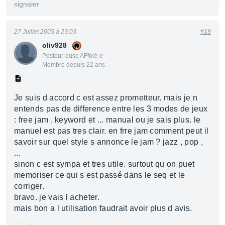
signaler
27 Juillet 2005 à 23:03
#18
oliv928
Posteur·euse AFfolé·e
Membre depuis 22 ans
Je suis d accord c est assez prometteur. mais je n
entends pas de difference entre les 3 modes de jeux
: free jam , keyword et ... manual ou je sais plus. le
manuel est pas tres clair. en frre jam comment peut il
savoir sur quel style s annonce le jam ? jazz , pop ,
...
sinon c est sympa et tres utile. surtout qu on puet
memoriser ce qui s est passé dans le seq et le
corriger.
bravo. je vais l acheter.
mais bon a l utilisation faudrait avoir plus d avis.