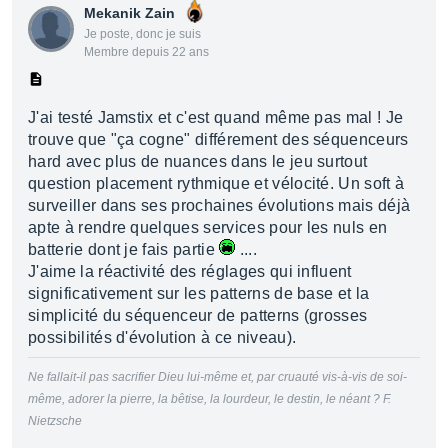
Mekanik Zain
Je poste, donc je suis
Membre depuis 22 ans
J'ai testé Jamstix et c'est quand même pas mal ! Je
trouve que "ça cogne" différement des séquenceurs
hard avec plus de nuances dans le jeu surtout
question placement rythmique et vélocité. Un soft à
surveiller dans ses prochaines évolutions mais déjà
apte à rendre quelques services pour les nuls en
batterie dont je fais partie
....
J'aime la réactivité des réglages qui influent
significativement sur les patterns de base et la
simplicité du séquenceur de patterns (grosses
possibilités d'évolution à ce niveau).
Ne fallait-il pas sacrifier Dieu lui-même et, par cruauté vis-à-vis de soi-
même, adorer la pierre, la bêtise, la lourdeur, le destin, le néant ? F.
Nietzsche