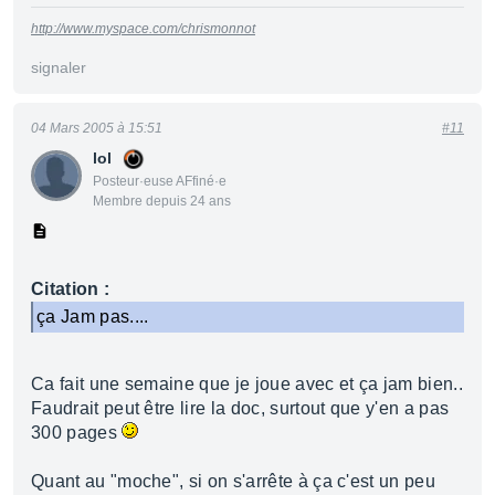
http://www.myspace.com/chrismonnot
signaler
04 Mars 2005 à 15:51
#11
lol
Posteur·euse AFfiné·e
Membre depuis 24 ans
Citation :
ça Jam pas....
Ca fait une semaine que je joue avec et ça jam bien..
Faudrait peut être lire la doc, surtout que y'en a pas
300 pages
Quant au "moche", si on s'arrête à ça c'est un peu