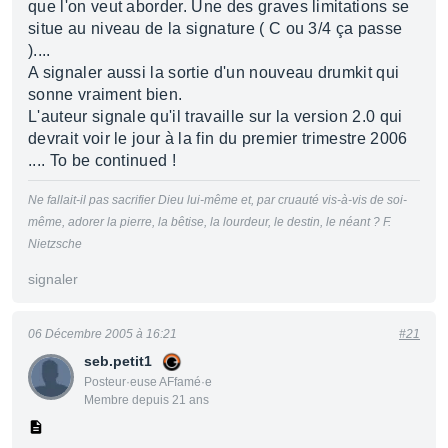
que l'on veut aborder. Une des graves limitations se
situe au niveau de la signature ( C ou 3/4 ça passe
)....
A signaler aussi la sortie d'un nouveau drumkit qui
sonne vraiment bien.
L'auteur signale qu'il travaille sur la version 2.0 qui
devrait voir le jour à la fin du premier trimestre 2006
.... To be continued !
Ne fallait-il pas sacrifier Dieu lui-même et, par cruauté vis-à-vis de soi-
même, adorer la pierre, la bêtise, la lourdeur, le destin, le néant ? F.
Nietzsche
signaler
06 Décembre 2005 à 16:21
#21
seb.petit1
Posteur·euse AFfamé·e
Membre depuis 21 ans