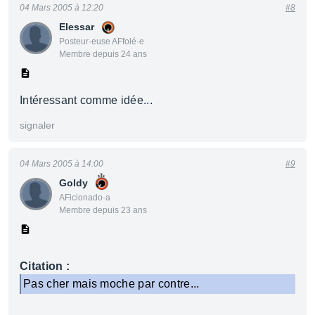
04 Mars 2005 à 12:20
#8
Elessar
Posteur·euse AFfolé·e
Membre depuis 24 ans
Intéressant comme idée...
signaler
04 Mars 2005 à 14:00
#9
Goldy
AFicionado·a
Membre depuis 23 ans
Citation :
Pas cher mais moche par contre...