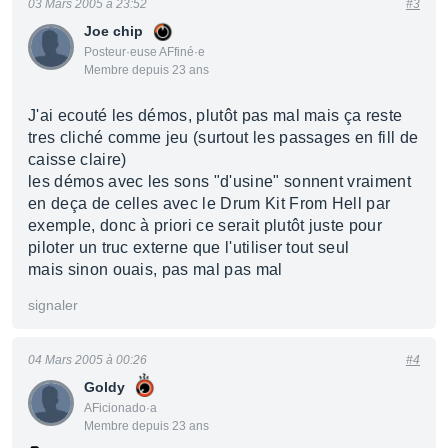
03 Mars 2005 à 23:52
#3
Joe chip
Posteur·euse AFfiné·e
Membre depuis 23 ans
J'ai ecouté les démos, plutôt pas mal mais ça reste
tres cliché comme jeu (surtout les passages en fill de
caisse claire)
les démos avec les sons "d'usine" sonnent vraiment
en deça de celles avec le Drum Kit From Hell par
exemple, donc à priori ce serait plutôt juste pour
piloter un truc externe que l'utiliser tout seul
mais sinon ouais, pas mal pas mal
signaler
04 Mars 2005 à 00:26
#4
Goldy
AFicionado·a
Membre depuis 23 ans