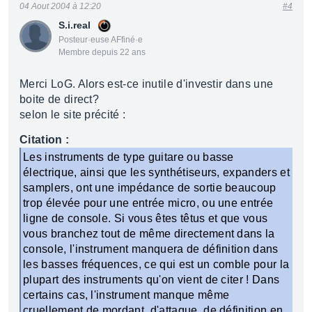
04 Aout 2004 à 12:20
#4
S.i.real
Posteur·euse AFfiné·e
Membre depuis 22 ans
Merci LoG. Alors est-ce inutile d'investir dans une
boite de direct?
selon le site précité :
Citation :
Les instruments de type guitare ou basse
électrique, ainsi que les synthétiseurs, expanders et
samplers, ont une impédance de sortie beaucoup
trop élevée pour une entrée micro, ou une entrée
ligne de console. Si vous êtes têtus et que vous
vous branchez tout de même directement dans la
console, l'instrument manquera de définition dans
les basses fréquences, ce qui est un comble pour la
plupart des instruments qu'on vient de citer ! Dans
certains cas, l'instrument manque même
cruellement de mordant, d'attaque, de définition en