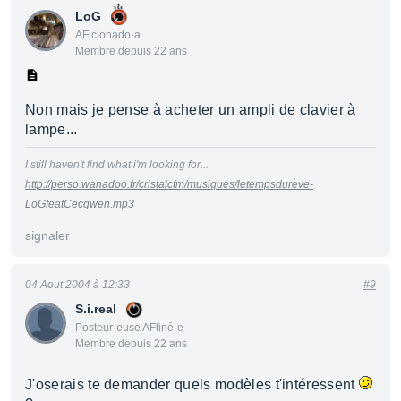
LoG
AFicionado·a
Membre depuis 22 ans
Non mais je pense à acheter un ampli de clavier à
lampe...
I still haven't find what i'm looking for...
http://perso.wanadoo.fr/cristalcfm/musiques/letempsdureve-
LoGfeatCecgwen.mp3
signaler
04 Aout 2004 à 12:33
#9
S.i.real
Posteur·euse AFfiné·e
Membre depuis 22 ans
J'oserais te demander quels modèles t'intéressent