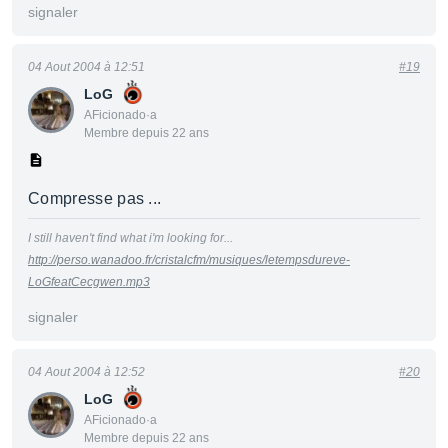
signaler
04 Aout 2004 à 12:51
#19
LoG
AFicionado·a
Membre depuis 22 ans
Compresse pas ...
I still haven't find what i'm looking for...
http://perso.wanadoo.fr/cristalcfm/musiques/letempsdureve-
LoGfeatCecgwen.mp3
signaler
04 Aout 2004 à 12:52
#20
LoG
AFicionado·a
Membre depuis 22 ans