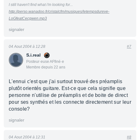
I still haven't find what i'm looking for...
http://perso.wanadoo.fr/cristalcfm/musiques/letempsdureve-
LoGfeatCecgwen.mp3
signaler
04 Aout 2004 à 12:28
#7
S.i.real
Posteur·euse AFfiné·e
Membre depuis 22 ans
L'ennui c'est que j'ai surtout trouvé des préamplis
plutôt orientés guitare. Est-ce que cela signifie que
personne n'utilise de préamplis et de boite de direct
pour ses synthés et les connecte directement sur leur
console?
signaler
04 Aout 2004 à 12:31
#8