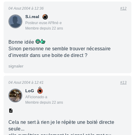
04 Aout 2004 à 12:36
#12
S.i.real
Posteur·euse AFfiné·e
Membre depuis 22 ans
Bonne idée
Sinon personne ne semble trouver nécessaire
d'investir dans une boite de direct ?
signaler
04 Aout 2004 à 12:41
#13
LoG
AFicionado·a
Membre depuis 22 ans
Cela ne sert à rien je le répète une boité directe
seule...