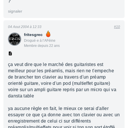
?
signaler
04 Aout 2004 à 12:33
#10
fritesgrec
Drogué·e à l’AFéine
Membre depuis 22 ans
ça veut dire que le marché des guitaristes est
meilleur pour les préamlis, mais rien ne t'empeche
de brancher ton clavier au travers d'un préamp
orienté guitare, voire d'un pod (multieffet guitare)
voire sur un ampli guitare repris par un micro qui va
dansta table
ya aucune règle en fait, le mieux ce serai d'aller
essayer ce que ça donne avec ton clavier ou avec un
enregistrement de celui ci sur différents
préamplis/multieffets pour voir si ton son sort étoffé