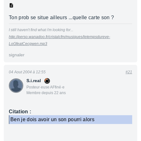
Ton prob se situe ailleurs ...quelle carte son ?
I still haven't find what i'm looking for...
http://perso.wanadoo.fr/cristalcfm/musiques/letempsdureve-
LoGfeatCecgwen.mp3
signaler
04 Aout 2004 à 12:55
#21
S.i.real
Posteur·euse AFfiné·e
Membre depuis 22 ans
Citation :
Ben je dois avoir un son pourri alors