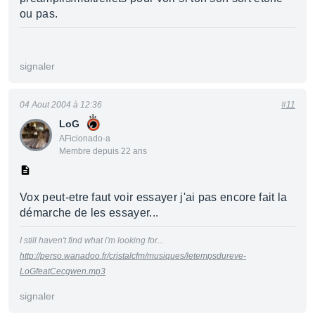
ou pas.
signaler
04 Aout 2004 à 12:36
#11
LoG
AFicionado·a
Membre depuis 22 ans
Vox peut-etre faut voir essayer j'ai pas encore fait la
démarche de les essayer...
I still haven't find what i'm looking for...
http://perso.wanadoo.fr/cristalcfm/musiques/letempsdureve-
LoGfeatCecgwen.mp3
signaler