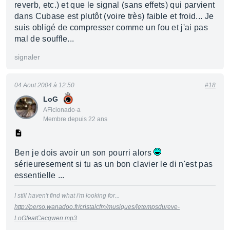
reverb, etc.) et que le signal (sans effets) qui parvient
dans Cubase est plutôt (voire très) faible et froid... Je
suis obligé de compresser comme un fou et j'ai pas
mal de souffle...
signaler
04 Aout 2004 à 12:50
#18
LoG
AFicionado·a
Membre depuis 22 ans
Ben je dois avoir un son pourri alors
sérieuresement si tu as un bon clavier le di n'est pas
essentielle ...
I still haven't find what i'm looking for...
http://perso.wanadoo.fr/cristalcfm/musiques/letempsdureve-
LoGfeatCecgwen.mp3