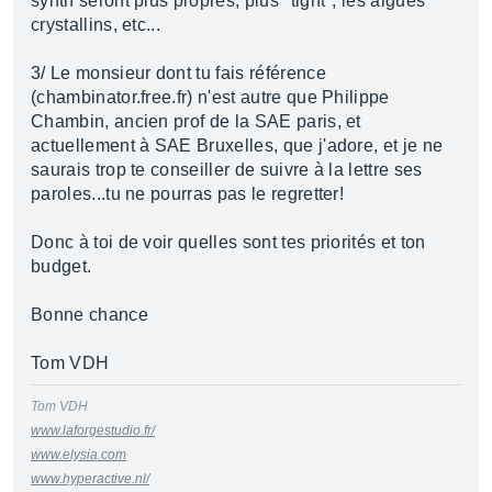
synth seront plus propres, plus "tight", les aigues
crystallins, etc...
3/ Le monsieur dont tu fais référence
(chambinator.free.fr) n'est autre que Philippe
Chambin, ancien prof de la SAE paris, et
actuellement à SAE Bruxelles, que j'adore, et je ne
saurais trop te conseiller de suivre à la lettre ses
paroles...tu ne pourras pas le regretter!
Donc à toi de voir quelles sont tes priorités et ton
budget.
Bonne chance
Tom VDH
Tom VDH
www.laforgestudio.fr/
www.elysia.com
www.hyperactive.nl/