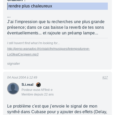
rendre plus chaleureux
...
J'ai l'impression que tu recherches une plus grande
présence; dans ce cas baisse la reverb de tes sons
éventuellements... et rajoute un préamp lampe...
I still haven't find what i'm looking for...
http://perso.wanadoo.fr/cristalcfm/musiques/letempsdureve-
LoGfeatCecgwen.mp3
signaler
04 Aout 2004 à 12:49
#17
S.i.real
Posteur·euse AFfiné·e
Membre depuis 22 ans
Le problème c'est que j'envoie le signal de mon
synthé dans Cubase pour y ajouter des effets (Delay,