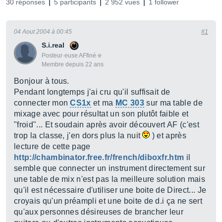
30 réponses
5 participants
2 952 vues
1 follower
04 Aout 2004 à 00:45
#1
S.i.real
Posteur·euse AFfiné·e
Membre depuis 22 ans
Bonjour à tous.
Pendant longtemps j'ai cru qu'il suffisait de
connecter mon
CS1x
et ma
MC 303
sur ma table de
mixage avec pour résultat un son plutôt faible et
"froid"... Et soudain après avoir découvert AF (c'est
trop la classe, j'en dors plus la nuit
) et après
lecture de cette page
http://chambinator.free.fr/french/diboxfr.htm
il
semble que connecter un instrument directement sur
une table de mix n'est pas la meilleure solution mais
qu'il est nécessaire d'utiliser une boite de Direct... Je
croyais qu'un préampli et une boite de d.i ça ne sert
qu'aux personnes désireuses de brancher leur