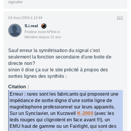
signaler
04 Aout 2004 à 12:44
#15
S.i.real
Posteur·euse AFfiné·e
Membre depuis 22 ans
Sauf erreur la symétrisation du signal c'est
seulement la fonction secondaire d'une boite de
directe non?
sinon il dise ça sur le site précité à propos des
sorties lignes des synthés :
Citation :
Erreur : rares sont les fabricants qui proposent une
impédance de sortie digne d'une sortie ligne de
magnétophone professionnel sur leurs appareils.
Sur un Synclavier, un Kurzweïl
K-2000
(avec les
leds rouges qui clignotent en face avant !!!), un
EMU haut de gamme ou un Fairlight, qui sont des