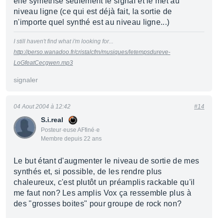
elle symétrise seulement le signal et le met au
niveau ligne (ce qui est déjà fait, la sortie de
n'importe quel synthé est au niveau ligne...)
I still haven't find what i'm looking for...
http://perso.wanadoo.fr/cristalcfm/musiques/letempsdureve-
LoGfeatCecgwen.mp3
signaler
04 Aout 2004 à 12:42
#14
S.i.real
Posteur·euse AFfiné·e
Membre depuis 22 ans
Le but étant d'augmenter le niveau de sortie de mes
synthés et, si possible, de les rendre plus
chaleureux, c'est plutôt un préamplis rackable qu'il
me faut non? Les amplis Vox ça ressemble plus à
des "grosses boites" pour groupe de rock non?