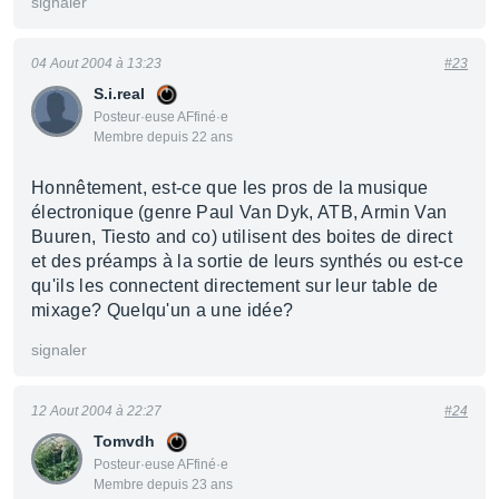
signaler
04 Aout 2004 à 13:23
#23
S.i.real
Posteur·euse AFfiné·e
Membre depuis 22 ans
Honnêtement, est-ce que les pros de la musique
électronique (genre Paul Van Dyk, ATB, Armin Van
Buuren, Tiesto and co) utilisent des boites de direct
et des préamps à la sortie de leurs synthés ou est-ce
qu'ils les connectent directement sur leur table de
mixage? Quelqu'un a une idée?
signaler
12 Aout 2004 à 22:27
#24
Tomvdh
Posteur·euse AFfiné·e
Membre depuis 23 ans