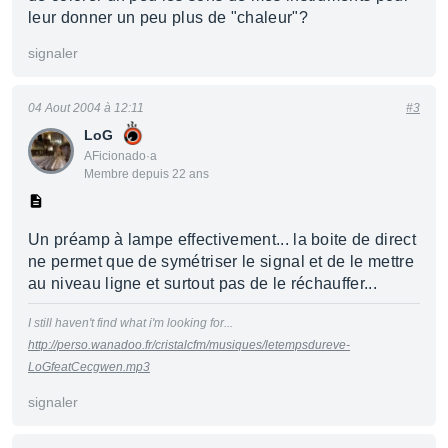
leur donner un peu plus de "chaleur"?
signaler
04 Aout 2004 à 12:11
#3
LoG
AFicionado·a
Membre depuis 22 ans
Un préamp à lampe effectivement... la boite de direct
ne permet que de symétriser le signal et de le mettre
au niveau ligne et surtout pas de le réchauffer...
I still haven't find what i'm looking for...
http://perso.wanadoo.fr/cristalcfm/musiques/letempsdureve-
LoGfeatCecgwen.mp3
signaler