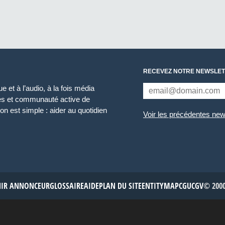
RECEVEZ NOTRE NEWSLET
 et à l’audio, à la fois média
ces et communauté active de
n est simple : aider au quotidien
Voir les précédentes new
NIR ANNONCEUR
GLOSSAIRE
AIDE
PLAN DU SITE
ENTITYMAP
CGU
CGV
© 2000