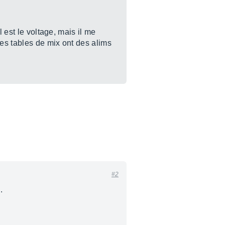
 est le voltage, mais il me
les tables de mix ont des alims
#2
.