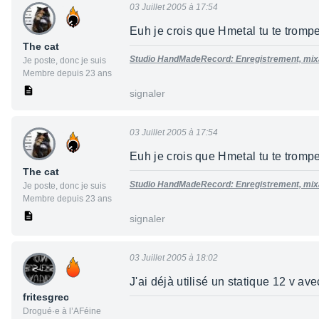
03 Juillet 2005 à 17:54
Euh je crois que Hmetal tu te trompe
The cat
Studio HandMadeRecord: Enregistrement, mixag
Je poste, donc je suis
Membre depuis 23 ans
signaler
03 Juillet 2005 à 17:54
Euh je crois que Hmetal tu te trompe
The cat
Studio HandMadeRecord: Enregistrement, mixag
Je poste, donc je suis
Membre depuis 23 ans
signaler
03 Juillet 2005 à 18:02
J'ai déjà utilisé un statique 12 v a
fritesgrec
Drogué·e à l’AFéine