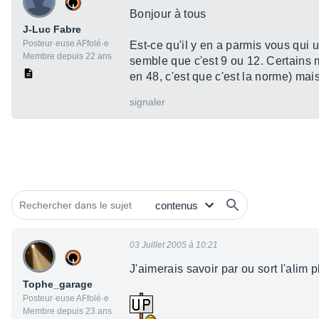
Bonjour à tous
J-Luc Fabre
Posteur·euse AFfolé·e
Est-ce qu'il y en a parmis vous qui u
Membre depuis 22 ans
semble que c'est 9 ou 12. Certains m
en 48, c'est que c'est la norme) mai
signaler
03 Juillet 2005 à 10:21
J'aimerais savoir par ou sort l'alim
Tophe_garage
Posteur·euse AFfolé·e
Membre depuis 23 ans