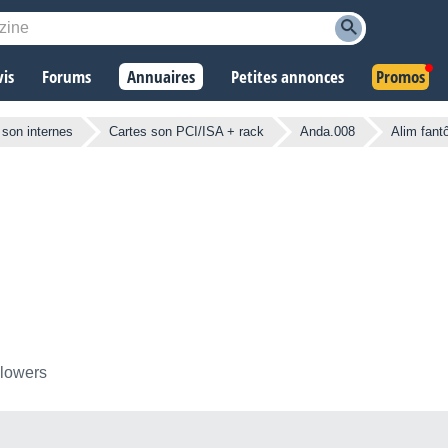
vis
Forums
Annuaires
Petites annonces
Promos
 son internes
Cartes son PCI/ISA + rack
Anda.008
Alim fant
llowers