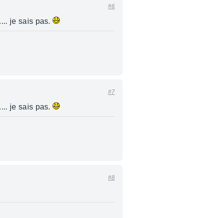
#6
.... je sais pas.
#7
.... je sais pas.
#8