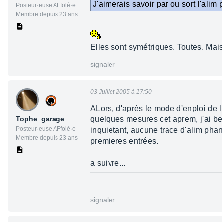
J'aimerais savoir par ou sort l'alim
Posteur·euse AFfolé·e
Membre depuis 23 ans
Elles sont symétriques. Toutes. Mais
signaler
03 Juillet 2005 à 17:50
ALors, d'après le mode d'enploi de l
Tophe_garage
quelques mesures cet aprem, j'ai bel
Posteur·euse AFfolé·e
inquietant, aucune trace d'alim phan
Membre depuis 23 ans
premieres entrées.
a suivre...
signaler