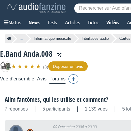
Matos
News
Tests
Articles
Tutos
Vidéos
A
...
Informatique musicale
Interfaces audio
Cartes
E.Band Anda.008
Déposer un avis
(3)
Vue d’ensemble
Avis
Forums
Alim fantômes, qui les utilise et comment?
7 réponses
5 participants
1 139 vues
5 fo
09 Décembre 2004 à 20:33