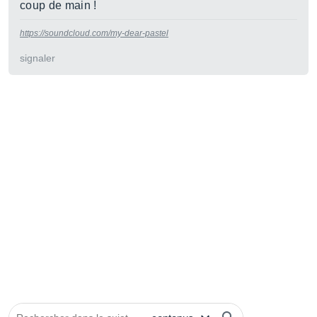
coup de main !
https://soundcloud.com/my-dear-pastel
signaler