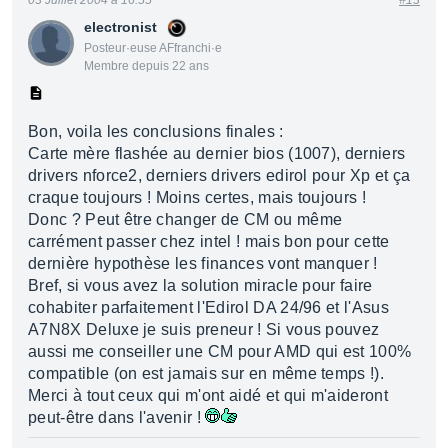
03 Juillet 2004 à 16:55
#13
electronist
Posteur·euse AFfranchi·e
Membre depuis 22 ans
Bon, voila les conclusions finales :
Carte mère flashée au dernier bios (1007), derniers
drivers nforce2, derniers drivers edirol pour Xp et ça
craque toujours ! Moins certes, mais toujours !
Donc ? Peut être changer de CM ou même
carrément passer chez intel ! mais bon pour cette
dernière hypothèse les finances vont manquer !
Bref, si vous avez la solution miracle pour faire
cohabiter parfaitement l'Edirol DA 24/96 et l'Asus
A7N8X Deluxe je suis preneur ! Si vous pouvez
aussi me conseiller une CM pour AMD qui est 100%
compatible (on est jamais sur en même temps !).
Merci à tout ceux qui m'ont aidé et qui m'aideront
peut-être dans l'avenir !