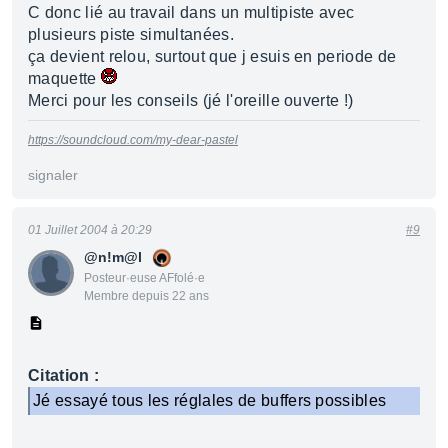
C donc lié au travail dans un multipiste avec
plusieurs piste simultanées.
ça devient relou, surtout que j esuis en periode de
maquette
Merci pour les conseils (jé l'oreille ouverte !)
https://soundcloud.com/my-dear-pastel
signaler
01 Juillet 2004 à 20:29
#9
@n!m@l
Posteur·euse AFfolé·e
Membre depuis 22 ans
Citation :
Jé essayé tous les réglales de buffers possibles