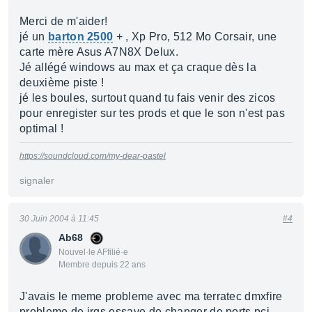
Merci de m'aider!
jé un
barton 2500
+ , Xp Pro, 512 Mo Corsair, une
carte mère Asus A7N8X Delux.
Jé allégé windows au max et ça craque dès la
deuxième piste !
jé les boules, surtout quand tu fais venir des zicos
pour enregister sur tes prods et que le son n'est pas
optimal !
https://soundcloud.com/my-dear-pastel
signaler
30 Juin 2004 à 11:45
#4
Ab68
Nouvel·le AFfilié·e
Membre depuis 22 ans
J'avais le meme probleme avec ma terratec dmxfire
probleme de irqs essaye de changer de ports pci