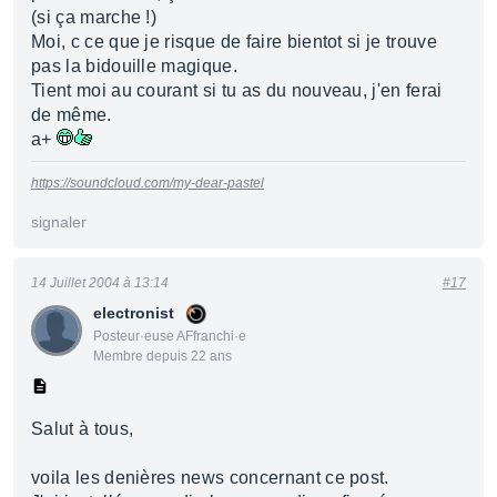
(si ça marche !)
Moi, c ce que je risque de faire bientot si je trouve
pas la bidouille magique.
Tient moi au courant si tu as du nouveau, j'en ferai
de même.
a+
https://soundcloud.com/my-dear-pastel
signaler
14 Juillet 2004 à 13:14
#17
electronist
Posteur·euse AFfranchi·e
Membre depuis 22 ans
Salut à tous,
voila les denières news concernant ce post.