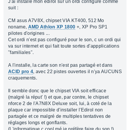
J'ai installé mon edirol sur un ordi configuré comme
suit :
CM asus A7V8X, chipset VIA KT400, 512 Mo
noname,
AMD Athlon XP 1800
+, XP Pro SP1
pilotes d'origines ...
Cet ordi n'est pas configuré pour le son, c un ordi qui
va sur internet et qui fait toute sortes d'appplications
"familiales".
A l'installe, la carte son n'est pas partagé et dans
ACID pro 4
, avec 22 pistes ouvertes il n'ya AUCUNS
craquements.
Il semble donc que le chipset VIA soit efficace
(malgré la réput' !) et que, par contre, le chipset
nforce 2 de l'A7N8X Deluxe soit, lui, à coté de la
plaque car impossible d'installer l'Edirol non
partagée et ce malgré de multiples tentatives de
réglages longs et gonflants.
(L'informatique c cool mé je préfère faire du son !)