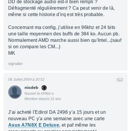
DD de stockage audio est-il bien rempli ?
Défragmenté régulièrement ? Ca peut venir de là,
même si cette historie d'irq est très probable.
Concernant ma config, j'utilise en 96khz et 24 bits
une taille moyennen des buffs de 384 ko. Aucun pb.
Normalement AMD marche aussi bien qu'Intel...(sauf
si on compare les CM...)
MK
signaler
06 Juillet 2004 à 20:52
#15
nicdeb
Nouvel·le AFfilié·e
Membre depuis 22 ans
J'ai acheté l'Edirol DA 2496 y'a 15 jours et un
nouveau PC y'a une semaine avec une carte
Asus A7N8X E Deluxe
, et paf même les