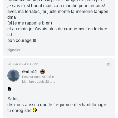
je sais c'est banal mais ca a marché pour certains!
avec ma terratec j'ai juste monté la memoire tampon
dma
(si je me rappelle bien)
et au moin je n'avais plus de craquement en lecture
cd
bon courage !!!
signaler
30 Juin 2004 à 12:22
#5
@n!m@l
Posteur·euse AFfolé·e
Membre depuis 22 ans
Salut,
dis nous aussi a quelle frequence d'echantillonage
tu enregistre