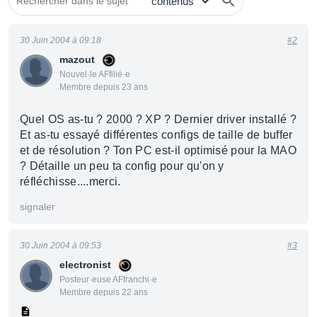
30 Juin 2004 à 09:18
#2
mazout
Nouvel·le AFfilié·e
Membre depuis 23 ans
Quel OS as-tu ? 2000 ? XP ? Dernier driver installé ?
Et as-tu essayé différentes configs de taille de buffer
et de résolution ? Ton PC est-il optimisé pour la MAO
? Détaille un peu ta config pour qu'on y
réfléchisse....merci.
signaler
30 Juin 2004 à 09:53
#3
electronist
Posteur·euse AFfranchi·e
Membre depuis 22 ans