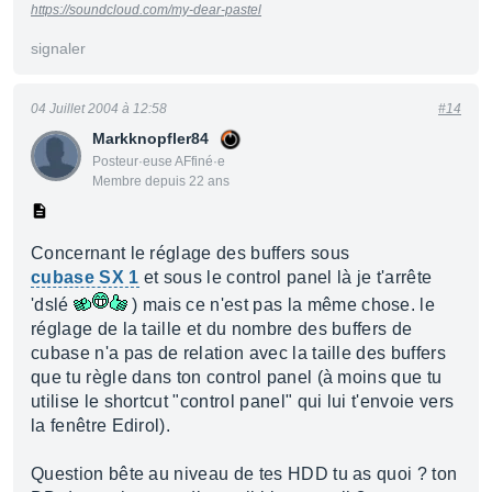
https://soundcloud.com/my-dear-pastel
signaler
04 Juillet 2004 à 12:58
#14
Markknopfler84
Posteur·euse AFfiné·e
Membre depuis 22 ans
Concernant le réglage des buffers sous
cubase SX 1
et sous le control panel là je t'arrête
'dslé
) mais ce n'est pas la même chose. le
réglage de la taille et du nombre des buffers de
cubase n'a pas de relation avec la taille des buffers
que tu règle dans ton control panel (à moins que tu
utilise le shortcut "control panel" qui lui t'envoie vers
la fenêtre Edirol).
Question bête au niveau de tes HDD tu as quoi ? ton