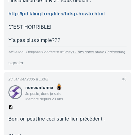
l'installation de la RME sous debian :
http://pd.klingt.org/files/hdsp-howto.html
C'EST HORRIBLE!
Y'a pas plus simple???
Affiliation : Dirigeant Fondateur d'
Orosys - Two notes Audio Engineering
signaler
23 Janvier 2005 à 13:02
#6
nonconforme
Je poste, donc je suis
Membre depuis 23 ans
Bon, on peut lire ceci sur le lien précédent :