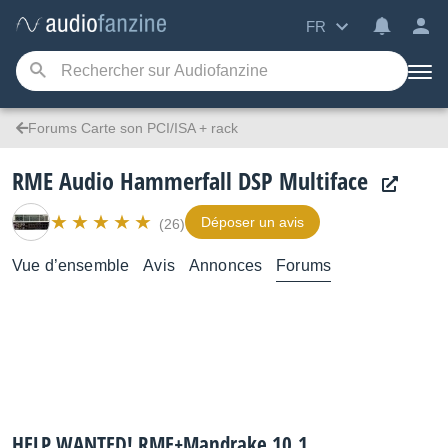
FR
Forums Carte son PCI/ISA + rack
RME Audio Hammerfall DSP Multiface
Déposer un avis
(26)
Vue d’ensemble
Avis
Annonces
Forums
HELP WANTED! RME+Mandrake 10.1