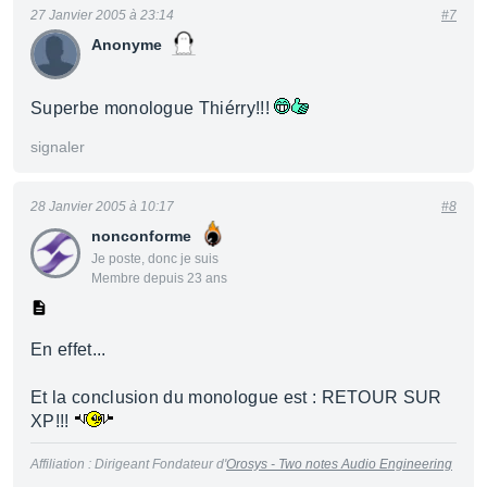
27 Janvier 2005 à 23:14
#7
Anonyme
Superbe monologue Thiérry!!!
signaler
28 Janvier 2005 à 10:17
#8
nonconforme
Je poste, donc je suis
Membre depuis 23 ans
En effet...
Et la conclusion du monologue est : RETOUR SUR
XP!!!
Affiliation : Dirigeant Fondateur d'
Orosys - Two notes Audio Engineering