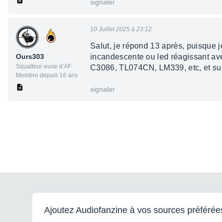
signaler
10 Juillet 2025 à 23:12
Salut, je répond 13 après, puisque
Ours303
incandescente ou led réagissant avec
Squatteur·euse d’AF
C3086, TL074CN, LM339, etc, et sur
Membre depuis 16 ans
signaler
Ajoutez Audiofanzine à vos sources préférée