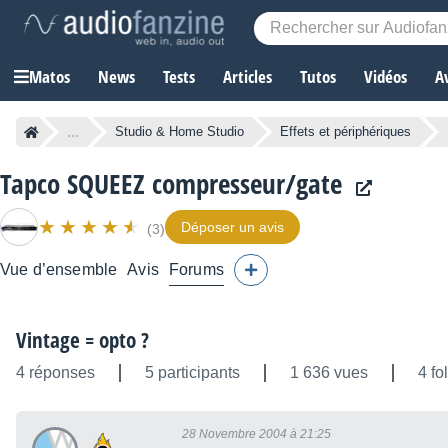
Matos
News
Tests
Articles
Tutos
Vidéos
A
...
Studio & Home Studio
Effets et périphériques
Tapco SQUEEZ compresseur/gate
Déposer un avis
(3)
Vue d’ensemble
Avis
Forums
Vintage = opto ?
4 réponses
5 participants
1 636 vues
4 fo
28 Novembre 2004 à 21:25