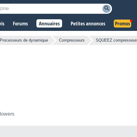
vis
Forums
Annuaires
Petites annonces
Promos
Processeurs de dynamique
Compresseurs
SQUEEZ compresseur/
llowers