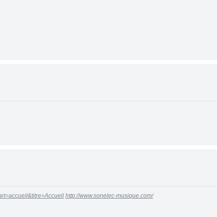
rt=accueil&titre=Accueil
http://www.sonelec-musique.com/