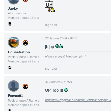
Jacky.
AFicionado·a
Membre depuis 23 ans
signaler
28 Janvier 2006 à 07:51
[b]up
HouseNation
please enjoy & keep bumpin' !
Posteur·euse AFfamé·e
Membre depuis 21 ans
signaler
31 Aout 2008 à 15:11
UP Too !!!
Fsmax91
http://www.ziggysono.com/htm_effets/index.php?a
Posteur·euse AFfamé·e
Membre depuis 19 ans