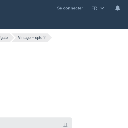
FR
Se connecter
gate
Vintage = opto ?
#1