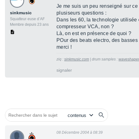
Je me suis un peu renseigné sur ce 
sinkmusic
plusiseurs questions :
Squatteur·euse d’AF
Dans les 60, la technologie utilisée
Membre depuis 23 ans
compresseur VCA, non ?
Là, on est en présence de quoi ?
POur des beats electro, des basses 
merci !
ziq :
sinkmusic.com
| drum samples :
waveshaper
signaler
08 Décembre 2004 à 08:39