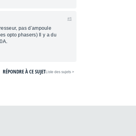
#5
presseur, pas d'ampoule
es opto phasers) Il y a du
50A.
RÉPONDRE À CE SUJET
< Liste des sujets