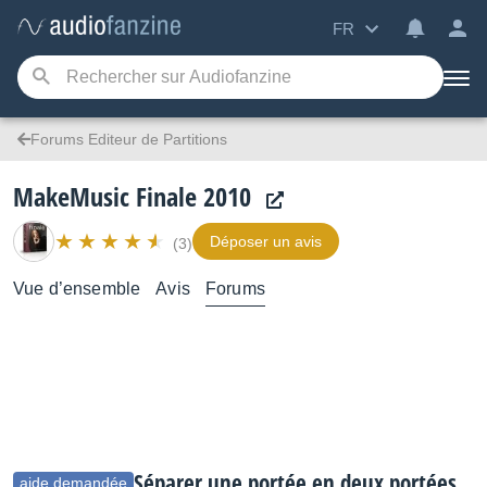
FR
Forums Editeur de Partitions
MakeMusic Finale 2010
Déposer un avis
(3)
Vue d’ensemble
Avis
Forums
Séparer une portée en deux portées
aide demandée