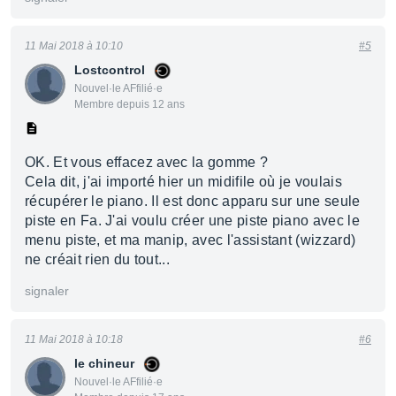
11 Mai 2018 à 10:10
#5
Lostcontrol
Nouvel·le AFfilié·e
Membre depuis 12 ans
OK. Et vous effacez avec la gomme ?
Cela dit, j'ai importé hier un midifile où je voulais
récupérer le piano. Il est donc apparu sur une seule
piste en Fa. J'ai voulu créer une piste piano avec le
menu piste, et ma manip, avec l'assistant (wizzard)
ne créait rien du tout...
signaler
11 Mai 2018 à 10:18
#6
le chineur
Nouvel·le AFfilié·e