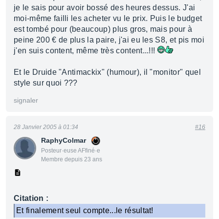
je le sais pour avoir bossé des heures dessus. J'ai
moi-même failli les acheter vu le prix. Puis le budget
est tombé pour (beaucoup) plus gros, mais pour à
peine 200 € de plus la paire, j'ai eu les S8, et pis moi
j'en suis content, même très content...!!!
Et le Druide "Antimackix" (humour), il "monitor" quel
style sur quoi ???
signaler
28 Janvier 2005 à 01:34
#16
RaphyColmar
Posteur·euse AFfiné·e
Membre depuis 23 ans
Citation :
Et finalement seul compte...le résultat!