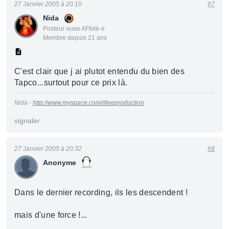
27 Janvier 2005 à 20:10
#7
Nida
Posteur·euse AFfolé·e
Membre depuis 21 ans
C'est clair que j ai plutot entendu du bien des
Tapco...surtout pour ce prix là.
Nida -
http://www.myspace.com/dleeproduction
signaler
27 Janvier 2005 à 20:32
#8
Anonyme
Dans le dernier recording, ils les descendent !
mais d'une force !...