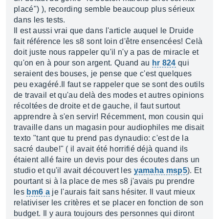
placé") ), recording semble beaucoup plus sérieux
dans les tests.
Il est aussi vrai que dans l'article auquel le Druide
fait référence les s8 sont loin d'être ensencées! Celà
doit juste nous rappeler qu'il n'y a pas de miracle et
qu'on en à pour son argent. Quand au
hr 824
qui
seraient des bouses, je pense que c'est quelques
peu exagéré.Il faut se rappeler que se sont des outils
de travail et qu'au delà des modes et autres opinions
récoltées de droite et de gauche, il faut surtout
apprendre à s'en servir! Récemment, mon cousin qui
travaille dans un magasin pour audiophiles me disait
texto "tant que tu prend pas dynaudio: c'est de la
sacré daube!" ( il avait été horrifié déjà quand ils
étaient allé faire un devis pour des écoutes dans un
studio et qu'il avait découvert les
yamaha msp5
). Et
pourtant si à la place de mes s8 j'avais pu prendre
les
bm6 a
je l'aurais fait sans hésiter. Il vaut mieux
relativiser les critères et se placer en fonction de son
budget. Il y aura toujours des personnes qui diront