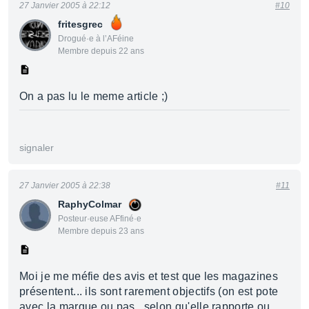
27 Janvier 2005 à 22:12
#10
fritesgrec
Drogué·e à l’AFéine
Membre depuis 22 ans
On a pas lu le meme article ;)
signaler
27 Janvier 2005 à 22:38
#11
RaphyColmar
Posteur·euse AFfiné·e
Membre depuis 23 ans
Moi je me méfie des avis et test que les magazines
présentent... ils sont rarement objectifs (on est pote
avec la marque ou pas...selon qu'elle rapporte ou