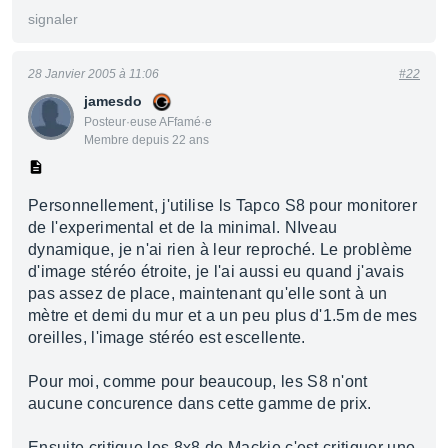
signaler
28 Janvier 2005 à 11:06
#22
jamesdo
Posteur·euse AFfamé·e
Membre depuis 22 ans
Personnellement, j'utilise ls Tapco S8 pour monitorer
de l'experimental et de la minimal. NIveau
dynamique, je n'ai rien à leur reproché. Le problème
d'image stéréo étroite, je l'ai aussi eu quand j'avais
pas assez de place, maintenant qu'elle sont à un
mètre et demi du mur et a un peu plus d'1.5m de mes
oreilles, l'image stéréo est escellente.
Pour moi, comme pour beaucoup, les S8 n'ont
aucune concurence dans cette gamme de prix.
Ensuite critique les 8x8 de Mackie c'est critiquer une