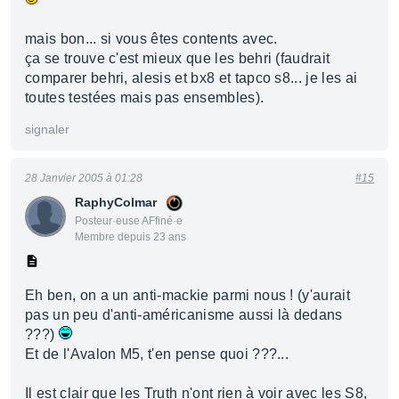
mais bon... si vous êtes contents avec.
ça se trouve c'est mieux que les behri (faudrait
comparer behri, alesis et bx8 et tapco s8... je les ai
toutes testées mais pas ensembles).
signaler
28 Janvier 2005 à 01:28
#15
RaphyColmar
Posteur·euse AFfiné·e
Membre depuis 23 ans
Eh ben, on a un anti-mackie parmi nous ! (y'aurait
pas un peu d'anti-américanisme aussi là dedans
???)
Et de l'Avalon M5, t'en pense quoi ???...
Il est clair que les Truth n'ont rien à voir avec les S8,