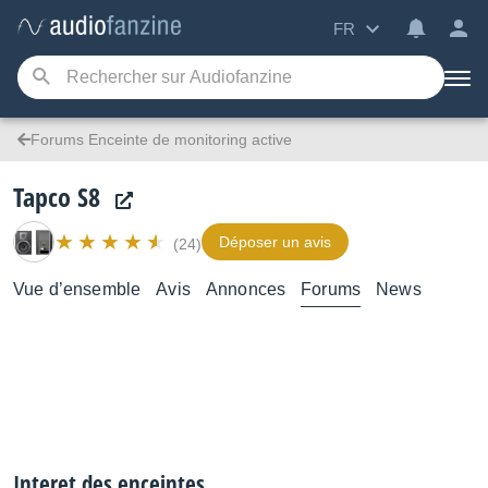
FR
Forums Enceinte de monitoring active
Tapco S8
Déposer un avis
(24)
Vue d’ensemble
Avis
Annonces
Forums
News
Interet des enceintes