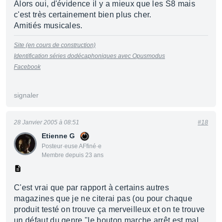
Alors oui, d'évidence il y a mieux que les S8 mais
c'est très certainement bien plus cher.
Amitiés musicales.
Site (en cours de construction)
Identification séries dodécaphoniques avec Opusmodus
Facebook
signaler
28 Janvier 2005 à 08:51
#18
Etienne G
Posteur·euse AFfiné·e
Membre depuis 23 ans
C'est vrai que par rapport à certains autres
magazines que je ne citerai pas (ou pour chaque
produit testé on trouve ça merveilleux et on te trouve
un défaut du genre "le bouton marche arrêt est mal