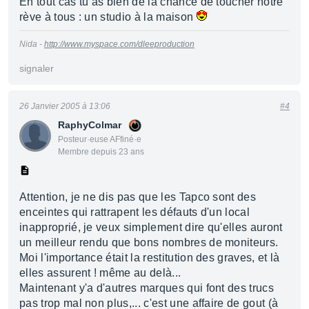
En tout cas tu as bien de la chance de toucher notre
rève à tous : un studio à la maison
Nida -
http://www.myspace.com/dleeproduction
signaler
26 Janvier 2005 à 13:06
#4
RaphyColmar
Posteur·euse AFfiné·e
Membre depuis 23 ans
Attention, je ne dis pas que les Tapco sont des
enceintes qui rattrapent les défauts d'un local
inapproprié, je veux simplement dire qu'elles auront
un meilleur rendu que bons nombres de moniteurs.
Moi l'importance était la restitution des graves, et là
elles assurent ! même au delà...
Maintenant y'a d'autres marques qui font des trucs
pas trop mal non plus,... c'est une affaire de gout (à