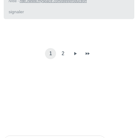
Nida -
http://www.myspace.com/dleeproduction
signaler
1
2