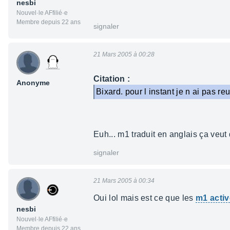
nesbi
Nouvel·le AFfilié·e
Membre depuis 22 ans
signaler
21 Mars 2005 à 00:28
Citation :
Anonyme
Bixard. pour l instant je n ai pas r
Euh... m1 traduit en anglais ça veut
signaler
21 Mars 2005 à 00:34
Oui lol mais est ce que les
m1 activ
nesbi
Nouvel·le AFfilié·e
Membre depuis 22 ans