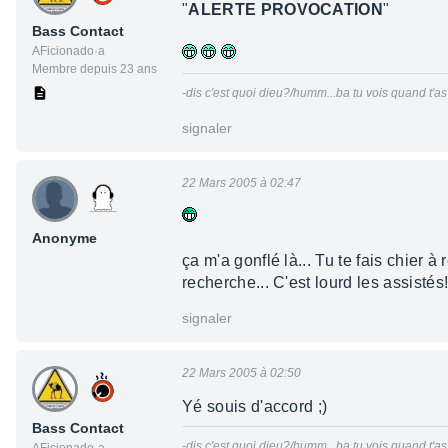
"
ALERTE PROVOCATION
"
Bass Contact
AFicionado·a
Membre depuis 23 ans
-dis c'est quoi dieu?/humm...ba tu vois quand t'as
signaler
22 Mars 2005 à 02:47
Anonyme
ça m'a gonflé là... Tu te fais chier 
recherche... C'est lourd les assistés
signaler
22 Mars 2005 à 02:50
Yé souis d'accord ;)
Bass Contact
-dis c'est quoi dieu?/humm...ba tu vois quand t'as