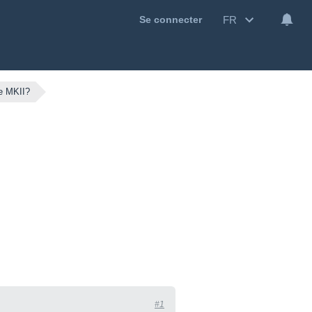
FR
Se connecter
ne MKII?
#1