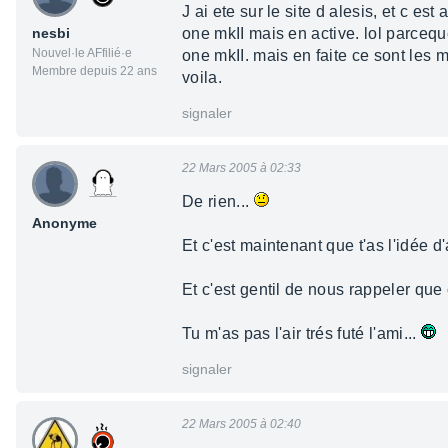
J ai ete sur le site d alesis, et c e
nesbi
one mkII mais en active. lol parceq
Nouvel·le AFfilié·e
one mkII. mais en faite ce sont les 
Membre depuis 22 ans
voila.
signaler
22 Mars 2005 à 02:33
De rien...
Anonyme
Et c'est maintenant que t'as l'idée d'a
Et c'est gentil de nous rappeler que
Tu m'as pas l'air trés futé l'ami...
signaler
22 Mars 2005 à 02:40