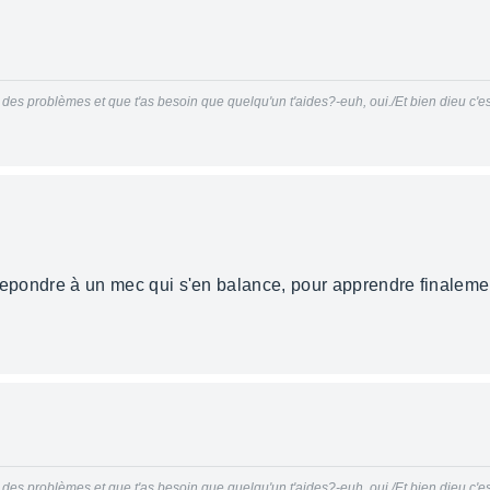
 des problèmes et que t'as besoin que quelqu'un t'aides?-euh, oui./Et bien dieu c'est
à repondre à un mec qui s'en balance, pour apprendre finalement
!
 des problèmes et que t'as besoin que quelqu'un t'aides?-euh, oui./Et bien dieu c'est