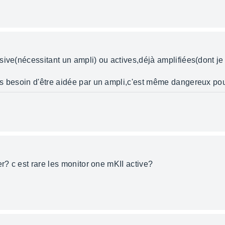
sive(nécessitant un ampli) ou actives,déjà amplifiées(dont je
s besoin d'être aidée par un ampli,c'est même dangereux pou
er? c est rare les monitor one mKII active?