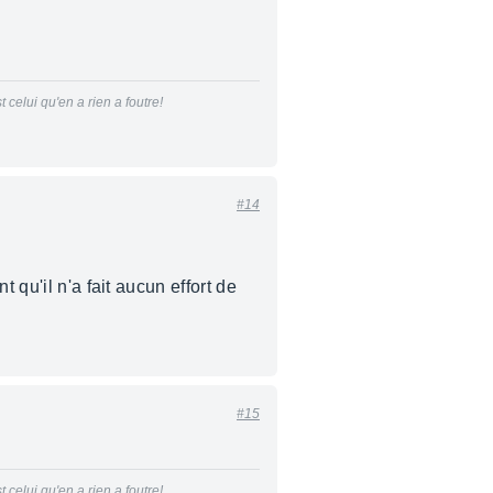
 celui qu'en a rien a foutre!
#14
 qu'il n'a fait aucun effort de
#15
 celui qu'en a rien a foutre!