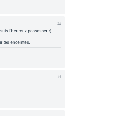
#3
 suis l'heureux possesseur).
r tes enceintes.
#4