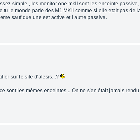
st assez simple , les monitor one mkII sont les enceinte passive
ue tu le monde parle des M1 MKII comme si elle etait pas de 
meme sauf que une est active et l autre passive.
ller sur le site d'alesis...?
 ce sont les mêmes enceintes... On ne s'en était jamais rendu 