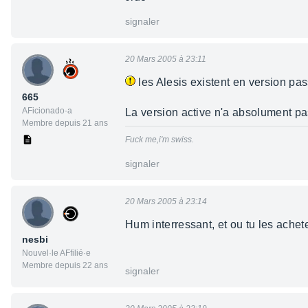
signaler
20 Mars 2005 à 23:11
les Alesis existent en version pas
665
AFicionado·a
La version active n'a absolument pa
Membre depuis 21 ans
Fuck me,i'm swiss.
signaler
20 Mars 2005 à 23:14
Hum interressant, et ou tu les achet
nesbi
Nouvel·le AFfilié·e
Membre depuis 22 ans
signaler