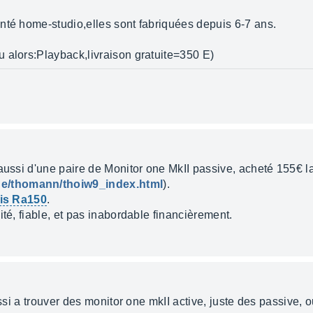
nté home-studio,elles sont fabriquées depuis 6-7 ans.
 alors:Playback,livraison gratuite=350 E)
aussi d'une paire de Monitor one MkII passive, acheté 155€ la
de/thomann/thoiw9_index.html
).
is Ra150
.
ité, fiable, et pas inabordable financièrement.
ussi a trouver des monitor one mkII active, juste des passive, 