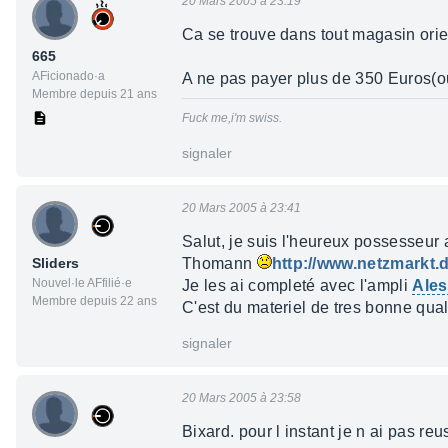
20 Mars 2005 à 23:19
Ca se trouve dans tout magasin orie
665
AFicionado·a
A ne pas payer plus de 350 Euros(ou
Membre depuis 21 ans
Fuck me,i'm swiss.
signaler
20 Mars 2005 à 23:41
Salut, je suis l'heureux possesseur 
Sliders
Thomann
http://www.netzmarkt.
Nouvel·le AFfilié·e
Je les ai completé avec l'ampli
Ales
Membre depuis 22 ans
C'est du materiel de tres bonne qual
signaler
20 Mars 2005 à 23:58
Bixard. pour l instant je n ai pas re