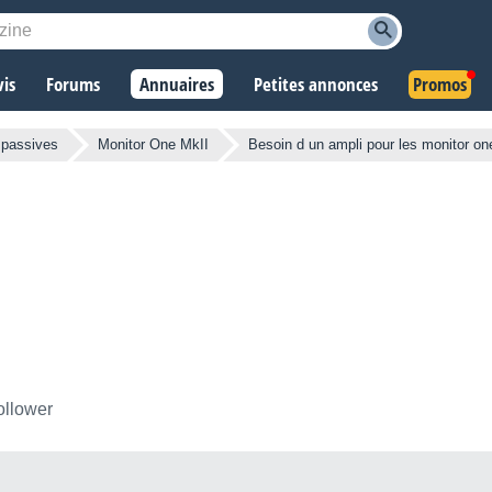
vis
Forums
Annuaires
Petites annonces
Promos
 passives
Monitor One MkII
Besoin d un ampli pour les monitor o
ollower