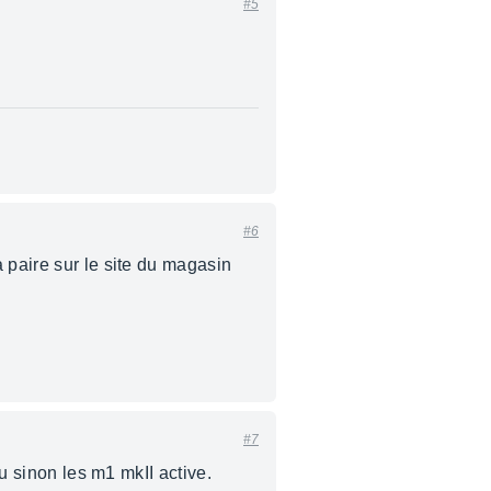
#5
#6
 paire sur le site du magasin
#7
ou sinon les m1 mkII active.