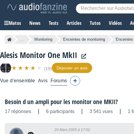
Matos
News
Tests
Articles
Tutos
Vidéos
A
...
Monitoring
Enceintes de monitoring
Enceintes
Alesis Monitor One MkII
Déposer un avis
(19)
Vue d’ensemble
Avis
Forums
Besoin d un ampli pour les monitor one MKII?
17 réponses
6 participants
3 541 vues
1 f
20 Mars 2005 à 17:02