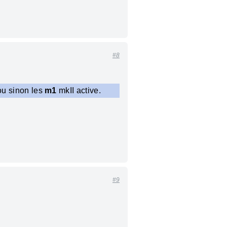
#8
 ou sinon les
m1
mkII active.
#9