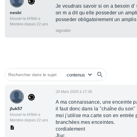
Je voudrais savoir si on a besoin d'
nesbi
on m a dit qu elle posseder un ampli
Nouvel·le AFfilié·e
posseder obligatoirement un amplis
Membre depuis 22 ans
signaler
20 Mars 2005 à 17:36
A ma connaissance, une enceinte pass
jluk57
il faut donc dans la "chaîne du son
Nouvel·le AFfilié·e
moi j'utilise ma carte son en entrée
Membre depuis 22 ans
branchées mes enceintes.
cordialement
Jluc