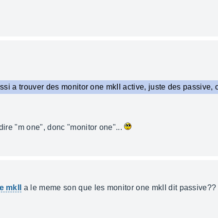
eussi a trouver des monitor one mkII active, juste des passive,
 dire "m one", donc "monitor one"...
e mkII
a le meme son que les monitor one mkII dit passive??