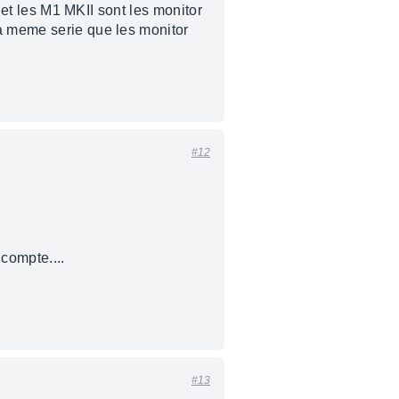
, et les M1 MKII sont les monitor
la meme serie que les monitor
#12
compte....
#13