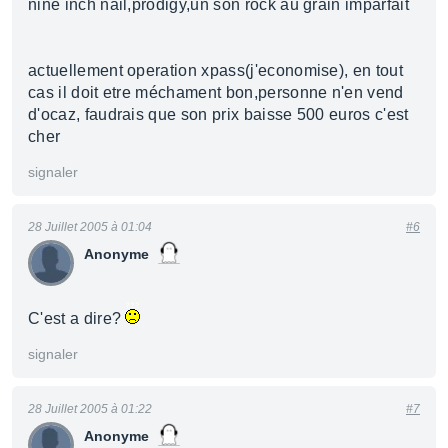
nine inch nail,prodigy,un son rock au grain imparfait
actuellement operation xpass(j'economise), en tout
cas il doit etre méchament bon,personne n'en vend
d'ocaz, faudrais que son prix baisse 500 euros c'est
cher
signaler
28 Juillet 2005 à 01:04
#6
Anonyme
C'est a dire?
signaler
28 Juillet 2005 à 01:22
#7
Anonyme