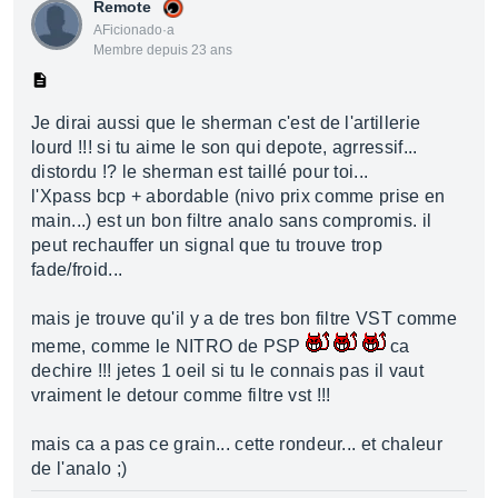
Remote
AFicionado·a
Membre depuis 23 ans
Je dirai aussi que le sherman c'est de l'artillerie
lourd !!! si tu aime le son qui depote, agrressif...
distordu !? le sherman est taillé pour toi...
l'Xpass bcp + abordable (nivo prix comme prise en
main...) est un bon filtre analo sans compromis. il
peut rechauffer un signal que tu trouve trop
fade/froid...
mais je trouve qu'il y a de tres bon filtre VST comme
meme, comme le NITRO de PSP
ca
dechire !!! jetes 1 oeil si tu le connais pas il vaut
vraiment le detour comme filtre vst !!!
mais ca a pas ce grain... cette rondeur... et chaleur
de l'analo ;)