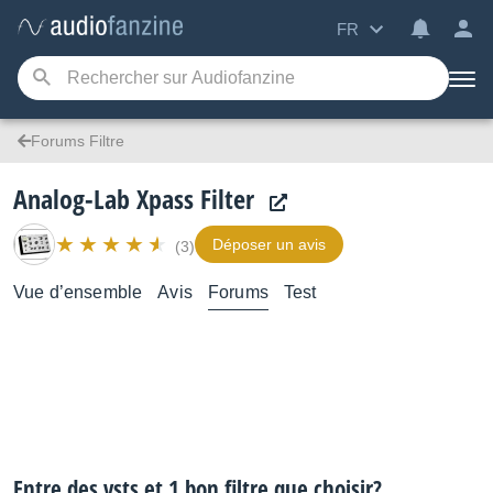
FR
Forums Filtre
Analog-Lab Xpass Filter
Déposer un avis
(3)
Vue d’ensemble
Avis
Forums
Test
Entre des vsts et 1 bon filtre que choisir?