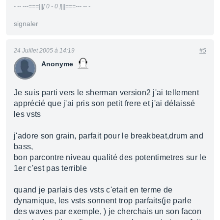
- -- ---===|||[ 0 - 0 ]|||===--- -- -
signaler
24 Juillet 2005 à 14:19
#5
Anonyme
Je suis parti vers le sherman version2 j'ai tellement
apprécié que j'ai pris son petit frere et j'ai délaissé
les vsts
j'adore son grain, parfait pour le breakbeat,drum and
bass,
bon parcontre niveau qualité des potentimetres sur le
1er c'est pas terrible
quand je parlais des vsts c'etait en terme de
dynamique, les vsts sonnent trop parfaits(je parle
des waves par exemple, ) je cherchais un son facon