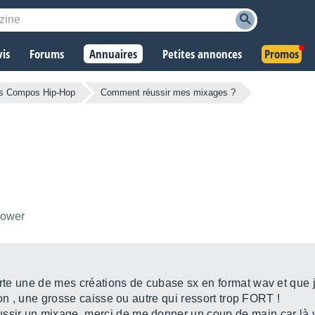
vis
Forums
Annuaires
Petites annonces
Promos
s Compos Hip-Hop
Comment réussir mes mixages ?
llower
orte une de mes créations de cubase sx en format wav et que j
 son , une grosse caisse ou autre qui ressort trop FORT !
ssir un mixage, merci de me donner un coup de main car là vr