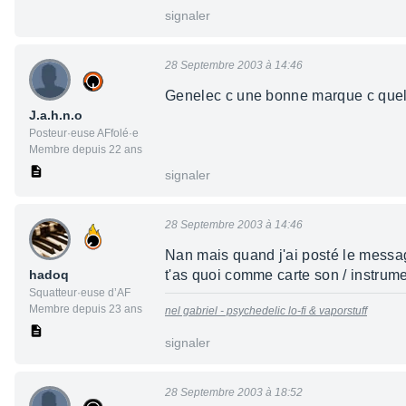
signaler
28 Septembre 2003 à 14:46
Genelec c une bonne marque c que
J.a.h.n.o
Posteur·euse AFfolé·e
Membre depuis 22 ans
signaler
28 Septembre 2003 à 14:46
Nan mais quand j'ai posté le messag
hadoq
t'as quoi comme carte son / instrume
Squatteur·euse d’AF
Membre depuis 23 ans
nel gabriel - psychedelic lo-fi & vaporstuff
signaler
28 Septembre 2003 à 18:52