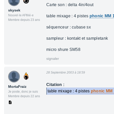
Carte son : delta 4in/4out
skysek
Nouvel·le AFfilié·e
table mixage : 4 pistes
phonic MM 
Membre depuis 23 ans
séquenceur : cubase sx
sampleur : kontakt et sampletank
micro shure SM58
signaler
28 Septembre 2003 à 18:59
Citation :
MortaFraiz
table mixage : 4 pistes
phonic MM 
Je poste, donc je suis
Membre depuis 22 ans