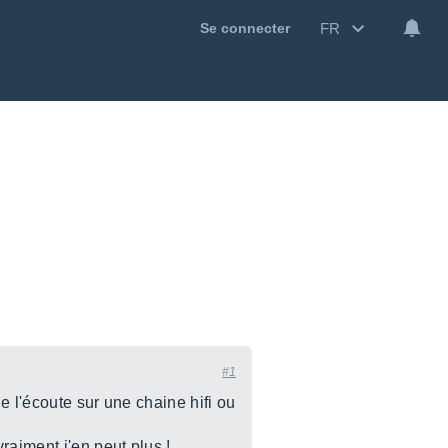
FR
Se connecter
#1
e l'écoute sur une chaine hifi ou
aiment j'en peut plus !