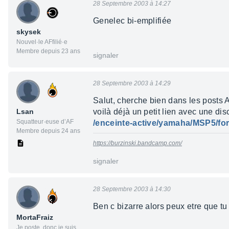
28 Septembre 2003 à 14:27
Genelec bi-emplifiée
skysek
Nouvel·le AFfilié·e
Membre depuis 23 ans
signaler
28 Septembre 2003 à 14:29
Salut, cherche bien dans les posts A
Lsan
voilà déjà un petit lien avec une dis
Squatteur·euse d’AF
/enceinte-active/yamaha/MSP5/for
Membre depuis 24 ans
https://burzinski.bandcamp.com/
signaler
28 Septembre 2003 à 14:30
Ben c bizarre alors peux etre que tu
MortaFraiz
Je poste, donc je suis