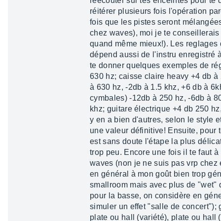
réécouter sur tes enceintes pour te 
réitérer plusieurs fois l'opération p
fois que les pistes seront mélangée
chez waves), moi je te conseillerais 
quand même mieux!). Les reglages do
dépend aussi de l'instru enregistré à
te donner quelques exemples de régl
630 hz; caisse claire heavy +4 db à 
à 630 hz, -2db à 1.5 khz, +6 db à 6k
cymbales) -12db à 250 hz, -6db à 80
khz; guitare électrique +4 db 250 hz
y en a bien d'autres, selon le style e
une valeur définitive! Ensuite, pour 
est sans doute l'étape la plus délica
trop peu. Encore une fois il te faut à
waves (non je ne suis pas vrp chez e
en général à mon goût bien trop géné
smallroom mais avec plus de "wet" 
pour la basse, on considère en géner
simuler un effet "salle de concert");
plate ou hall (variété), plate ou ha