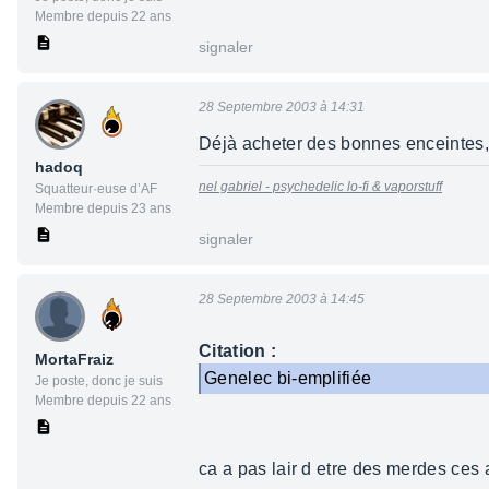
Membre depuis 22 ans
signaler
28 Septembre 2003 à 14:31
Déjà acheter des bonnes enceintes,
hadoq
nel gabriel - psychedelic lo-fi & vaporstuff
Squatteur·euse d’AF
Membre depuis 23 ans
signaler
28 Septembre 2003 à 14:45
Citation :
MortaFraiz
Genelec bi-emplifiée
Je poste, donc je suis
Membre depuis 22 ans
ca a pas lair d etre des merdes ces 