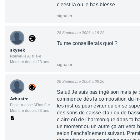
c'eest la ou le bas blesse
signaler
28 Septembre 2003 à 19:22
Tu me conseillerais quoi ?
skysek
Nouvel·le AFfilié·e
Membre depuis 23 ans
signaler
29 Septembre 2003 à 00:26
Salut! Je suis pas ingé son mais je
Arbustre
commence dès la composition du morc
Posteur·euse AFfamé·e
tes instrus pour éviter qu'en se su
Membre depuis 23 ans
des sons de caisse clair ou de basse
claire où de l'harmonique dans ta b
un moment ou un autre çà arrivera b
selon l'enchaînement suivant. Premiè