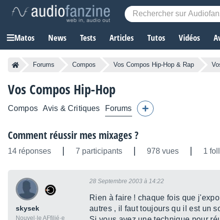
Matos
News
Tests
Articles
Tutos
Vidéos
A
Forums
Compos
Vos Compos Hip-Hop & Rap
Vo
Vos Compos Hip-Hop
Compos
Avis & Critiques
Forums
Comment réussir mes mixages ?
14 réponses
7 participants
978 vues
1 fo
28 Septembre 2003 à 14:22
Rien à faire ! chaque fois que j'exp
skysek
autres , il faut toujours qu il est un
Nouvel·le AFfilié·e
Si vous avez une technique pour réu