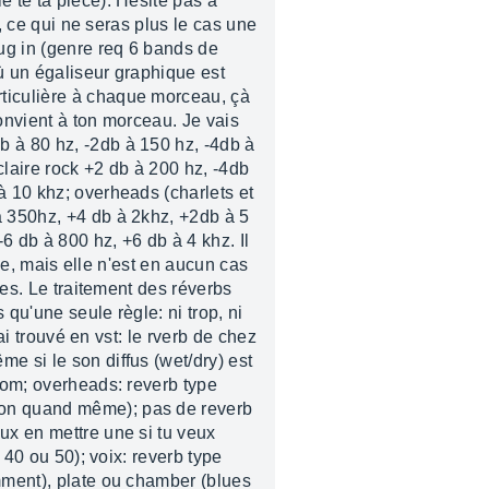
e te ta pièce). Hésite pas à
r, ce qui ne seras plus le cas une
ug in (genre req 6 bands de
où un égaliseur graphique est
rticulière à chaque morceau, çà
convient à ton morceau. Je vais
b à 80 hz, -2db à 150 hz, -4db à
claire rock +2 db à 200 hz, -4db
à 10 khz; overheads (charlets et
à 350hz, +4 db à 2khz, +2db à 5
6 db à 800 hz, +6 db à 4 khz. Il
ase, mais elle n'est en aucun cas
tes. Le traitement des réverbs
 qu'une seule règle: ni trop, ni
ai trouvé en vst: le rverb de chez
e si le son diffus (wet/dry) est
room; overheads: reverb type
tion quand même); pas de reverb
ux en mettre une si tu veux
 40 ou 50); voix: reverb type
emment), plate ou chamber (blues