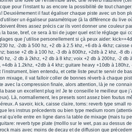
donner une idée de l'ensemble avec une réverb naturelle (cell
arcque pour l'instant tu as encore la possibilité de tout change
s! Deuxièmement il faut égaliser chaque piste avec un bon pl
d'utiliser un égaliseur paramétrique (à la différence du live 
ivent êtres assez précis car ils vont donner une couleur pa
 la base, bref, ce sera à toi de juger quel est le réglage qui 
ages que j'utilise personellement si çà peux aider: kick=+4d
230 hz, -2db à 500 hz, +2 db à 2.5 khz, +6 db à 4khz; caisse 
hz; basse +2 db à 100 hz, -3 db à 800hz, +2db à 2 khz, -8 db 
0 hz, -2 db à 2khz, +2 db à 8 khz; voix +2 db à 200hz, -2 db 
, +4db à 1.2khz, +2db à 4 khz; guitare heavy +10db à 180hz, -
t l'instrument, bien entendu, et cette liste peut te servir de b
ton mixage, il vat falloir coller de bonnes réverb à chaque pis
te avec la compression finale, alors attention, là je ne connais
 la base un excellent plug in! Je te conseille le meilleur que j'
ux). Là, normallement, les presets sont assez bien foutus mêm
reux. A savoir, kick, caisse claire, toms: reverb type small 
que les instrus précedents ou bien type medium room (atten
al qu'elle entre en ligne dans la table de mixage (mais tu pe
 guitare: reverb type plate (molllo sur le wet, pas au dessus de
ll (rock mais avec moins de decay et de diffusion que préced