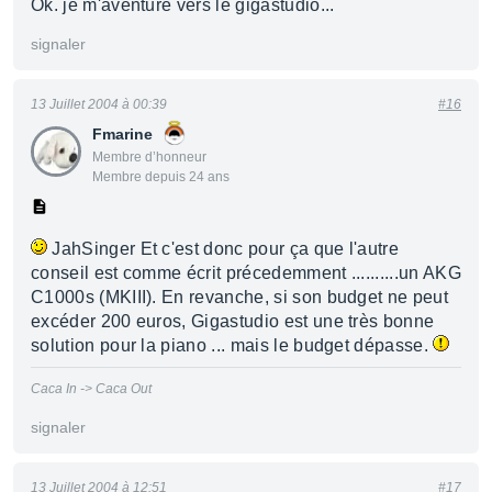
Ok. je m'aventure vers le gigastudio...
signaler
13 Juillet 2004 à 00:39
#16
Fmarine
Membre d’honneur
Membre depuis 24 ans
JahSinger Et c'est donc pour ça que l'autre
conseil est comme écrit précedemment ..........un AKG
C1000s (MKIII). En revanche, si son budget ne peut
excéder 200 euros, Gigastudio est une très bonne
solution pour la piano ... mais le budget dépasse.
Caca In -> Caca Out
signaler
13 Juillet 2004 à 12:51
#17