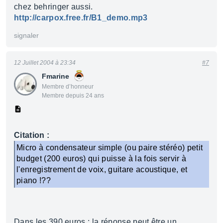
chez behringer aussi.
http://carpox.free.fr/B1_demo.mp3
signaler
12 Juillet 2004 à 23:34
#7
Fmarine
Membre d’honneur
Membre depuis 24 ans
Citation :
Micro à condensateur simple (ou paire stéréo) petit
budget (200 euros) qui puisse à la fois servir à
l'enregistrement de voix, guitare acoustique, et
piano !??
Dans les 390 euros : la réponse peut être un