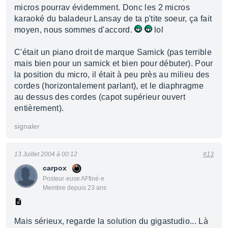
micros pourrav évidemment. Donc les 2 micros
karaoké du baladeur Lansay de ta p'tite soeur, ça fait
moyen, nous sommes d'accord.
lol
C'était un piano droit de marque Samick (pas terrible
mais bien pour un samick et bien pour débuter). Pour
la position du micro, il était à peu près au milieu des
cordes (horizontalement parlant), et le diaphragme
au dessus des cordes (capot supérieur ouvert
entièrement).
signaler
13 Juillet 2004 à 00:12
#13
carpox
Posteur·euse AFfiné·e
Membre depuis 23 ans
Mais sérieux, regarde la solution du gigastudio... Là