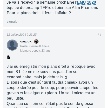
Je vais recevoir la semaine prochaine l'
EMU 1820
équipé de préamp TFPro et bien sur Alim Phantom.
Pour le piano droit, il ferait l'affaire ?
signaler
12 Juillet 2004 à 23:25
#4
carpox
Posteur·euse AFfiné·e
Membre depuis 23 ans
J'ai eu enregistré mon piano droit à l'époque avec
mon B1. Je ne me souviens pas d'un son
extraordinaire, mais je débutais. ;)
Disons que c'est sûr qu'il faudrait mieux avoir un
couple stéréo pour le coup, pour pouvoir choper les
graves et les aigus du piano. Un seul micro est un
peu juste.
Quant au son, bin ce n'était pas le son de grosse