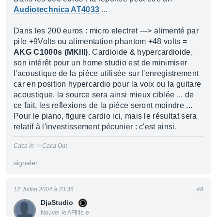
Audiotechnica AT4033
...
Dans les 200 euros : micro electret ---> alimenté par
pile +9Volts ou alimentation phantom +48 volts =
AKG C1000s (MKIII).
Cardioide & hypercardioide,
son intérêt pour un home studio est de minimiser
l'acoustique de la pièce utilisée sur l'enregistrement
car en position hypercardio pour la voix ou la guitare
acoustique, la source sera ainsi mieux ciblée ... de
ce fait, les reflexions de la pièce seront moindre ...
Pour le piano, figure cardio ici, mais le résultat sera
relatif à l'investissement pécunier : c'est ainsi.
Caca In -> Caca Out
signaler
12 Juillet 2004 à 23:36
#8
DjaStudio
Nouvel·le AFfilié·e