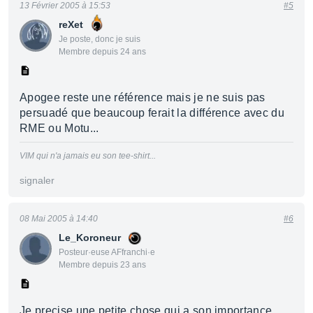
13 Février 2005 à 15:53
#5
reXet
Je poste, donc je suis
Membre depuis 24 ans
Apogee reste une référence mais je ne suis pas
persuadé que beaucoup ferait la différence avec du
RME ou Motu...
VIM qui n'a jamais eu son tee-shirt...
signaler
08 Mai 2005 à 14:40
#6
Le_Koroneur
Posteur·euse AFfranchi·e
Membre depuis 23 ans
Je precise une petite chose qui a son importance