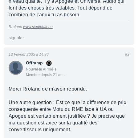
niveau qualité, il y a Apogee et Universal Audio qui
font des choses très valables. Tout dépend de
combien de canux tu as besoin.
Rroland
www.studiolair.be
signaler
13 Février 2005 à 14:36
#3
Offramp
Nouvel·le AFfilié·e
Membre depuis 21 ans
Merci Rroland de m'avoir repondu.
Une autre question : Est ce que la difference de prix
consequente entre Motu ou RME face à UA ou
Apogee est veritablement justifiée ? Je precise que
ma question est axee sur la qualité des
convertisseurs uniquement.