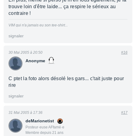
trouve loin d'être laide... ça respire le sérieux au
contraire !
VIM qui n'a jamais eu son tee-shirt...
signaler
30 Mai 2005 à 20:50
#16
Anonyme
C ptet la foto alors désolé les gars... c'tait juste pour
rire
signaler
31 Mai 2005 à 17:36
#17
deMarionetist
Posteur·euse AFfamé·e
Membre depuis 21 ans