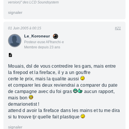
version)" des LCD Soundsystem
signaler
01 Juin 2005 à 00:15
#21
Le_Koroneur
Posteur·euse AFfranchi·e
Membre depuis 23 ans
Mouais, dsl de vous contredire les gars, mais entre
la firepod et la fireface, il y a un gouffre
certe le prix, mais la qualite aussi
et comparer les deux reviendrai a comparer du pate
de campagne avec du foi gras
aucun rapport,
mais bon
demarionetist !
attend d avoir la fireface dans les mains et tu me dira
si tu trouve tjr quelle fait plastique
signaler