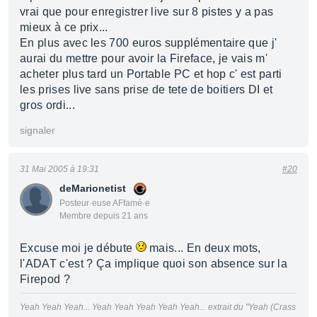
vrai que pour enregistrer live sur 8 pistes y a pas
mieux à ce prix...
En plus avec les 700 euros supplémentaire que j'
aurai du mettre pour avoir la Fireface, je vais m'
acheter plus tard un Portable PC et hop c' est parti
les prises live sans prise de tete de boitiers DI et
gros ordi...
signaler
31 Mai 2005 à 19:31
#20
deMarionetist
Posteur·euse AFfamé·e
Membre depuis 21 ans
Excuse moi je débute
mais... En deux mots,
l'ADAT c'est ? Ça implique quoi son absence sur la
Firepod ?
Yeah Yeah Yeah... Yeah Yeah Yeah Yeah Yeah... extrait du "Yeah (Crass