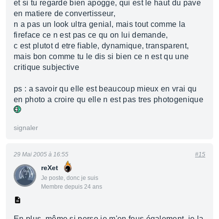
et si tu regarde bien apogge, qui est le haut du pave
en matiere de convertisseur,
n a pas un look ultra genial, mais tout comme la
fireface ce n est pas ce qu on lui demande,
c est plutot d etre fiable, dynamique, transparent,
mais bon comme tu le dis si bien ce n est qu une
critique subjective
ps : a savoir qu elle est beaucoup mieux en vrai qu
en photo a croire qu elle n est pas tres photogenique
signaler
29 Mai 2005 à 16:55
#15
reXet
Je poste, donc je suis
Membre depuis 24 ans
En plus, même si perso je m'en fous également, je la