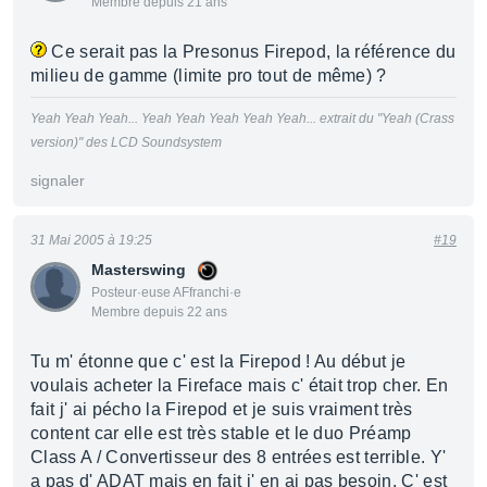
Membre depuis 21 ans
Ce serait pas la Presonus Firepod, la référence du
milieu de gamme (limite pro tout de même) ?
Yeah Yeah Yeah... Yeah Yeah Yeah Yeah Yeah... extrait du "Yeah (Crass
version)" des LCD Soundsystem
signaler
31 Mai 2005 à 19:25
#19
Masterswing
Posteur·euse AFfranchi·e
Membre depuis 22 ans
Tu m' étonne que c' est la Firepod ! Au début je
voulais acheter la Fireface mais c' était trop cher. En
fait j' ai pécho la Firepod et je suis vraiment très
content car elle est très stable et le duo Préamp
Class A / Convertisseur des 8 entrées est terrible. Y'
a pas d' ADAT mais en fait j' en ai pas besoin. C' est