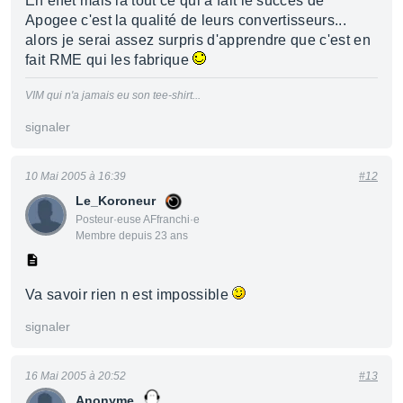
En effet mais là tout ce qui a fait le succès de
Apogee c'est la qualité de leurs convertisseurs...
alors je serai assez surpris d'apprendre que c'est en
fait RME qui les fabrique
VIM qui n'a jamais eu son tee-shirt...
signaler
10 Mai 2005 à 16:39
#12
Le_Koroneur
Posteur·euse AFfranchi·e
Membre depuis 23 ans
Va savoir rien n est impossible
signaler
16 Mai 2005 à 20:52
#13
Anonyme