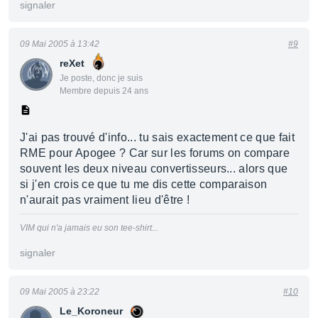
signaler
09 Mai 2005 à 13:42
#9
reXet
Je poste, donc je suis
Membre depuis 24 ans
J'ai pas trouvé d'info... tu sais exactement ce que fait
RME pour Apogee ? Car sur les forums on compare
souvent les deux niveau convertisseurs... alors que
si j'en crois ce que tu me dis cette comparaison
n'aurait pas vraiment lieu d'être !
VIM qui n'a jamais eu son tee-shirt...
signaler
09 Mai 2005 à 23:22
#10
Le_Koroneur