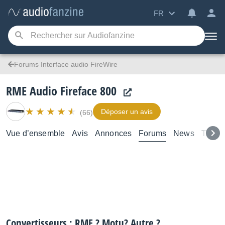
FR
Forums Interface audio FireWire
RME Audio Fireface 800
Déposer un avis
(66)
Vue d’ensemble
Avis
Annonces
Forums
News
Tutori
Convertisseurs : RME ? Motu? Autre ?