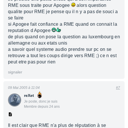
RME sous traite pour Apogee
alors question
qualite pour RME je pense qu il n y a pas de souci a
se faire
si Apogee fait confiance a RME quand on connait la
reputation d Apogee
de plus quand on pose la question au luxembourg en
allemagne ou aux etats unis
a savoir quel systeme audio prendre sur pc on se
retrouve a tout les coups dirige vers RME ;) ce n est
peut etre pas pour rien
signaler
09 Mai 2005 à 11:04
#7
reXet
Je poste, donc je suis
Membre depuis 24 ans
Il est clair que RME n'a plus de réputation à se