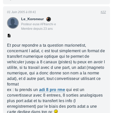
01 Juin 2005 à 09:41
#22
Le_Koroneur
Posteur·euse AFfranchi·e
Membre depuis 23 ans
Et pour repondre a ta question marionetist,
concernant l adat, c est tout simplement un format de
transfert numerique optique qui te permet de
vehiculer jusqu a 8 canaux (pistes) tu peux en avoir l
utilite, si tu travail avec d une part, un adat (magneto
numerique, qui a donc donne son nom a la norme
adat), et d autre part, tout convertisseur utilisant ce
format
ex : tu prends un
adi 8 pro rme
qui est un
convertisseur avec 8 entrees, 8 sorties analogiques
plus port adat et tu transfert les info (l
enregistrement) par le biais des ports adat a une
carte dediee dans ton pc