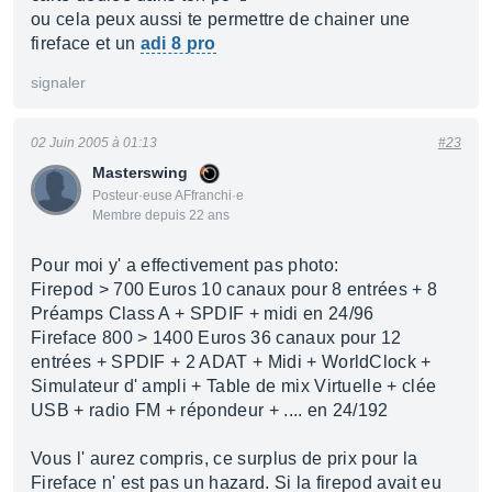
ou cela peux aussi te permettre de chainer une
fireface et un
adi 8 pro
signaler
02 Juin 2005 à 01:13
#23
Masterswing
Posteur·euse AFfranchi·e
Membre depuis 22 ans
Pour moi y' a effectivement pas photo:
Firepod > 700 Euros 10 canaux pour 8 entrées + 8
Préamps Class A + SPDIF + midi en 24/96
Fireface 800 > 1400 Euros 36 canaux pour 12
entrées + SPDIF + 2 ADAT + Midi + WorldClock +
Simulateur d' ampli + Table de mix Virtuelle + clée
USB + radio FM + répondeur + .... en 24/192
Vous l' aurez compris, ce surplus de prix pour la
Fireface n' est pas un hazard. Si la firepod avait eu