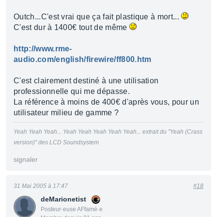
Outch...C'est vrai que ça fait plastique à mort...
C'est dur à 1400€ tout de même
http://www.rme-
audio.com/english/firewire/ff800.htm
C'est clairement destiné à une utilisation
professionnelle qui me dépasse.
La référence à moins de 400€ d'après vous, pour un
utilisateur milieu de gamme ?
Yeah Yeah Yeah... Yeah Yeah Yeah Yeah Yeah... extrait du "Yeah (Crass
version)" des LCD Soundsystem
signaler
31 Mai 2005 à 17:47
#18
deMarionetist
Posteur·euse AFfamé·e