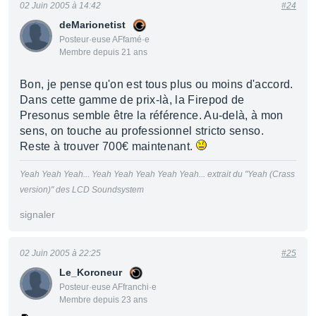
02 Juin 2005 à 14:42
#24
deMarionetist
Posteur·euse AFfamé·e
Membre depuis 21 ans
Bon, je pense qu'on est tous plus ou moins d'accord.
Dans cette gamme de prix-là, la Firepod de
Presonus semble être la référence. Au-delà, à mon
sens, on touche au professionnel stricto senso.
Reste à trouver 700€ maintenant.
Yeah Yeah Yeah... Yeah Yeah Yeah Yeah Yeah... extrait du "Yeah (Crass
version)" des LCD Soundsystem
signaler
02 Juin 2005 à 22:25
#25
Le_Koroneur
Posteur·euse AFfranchi·e
Membre depuis 23 ans