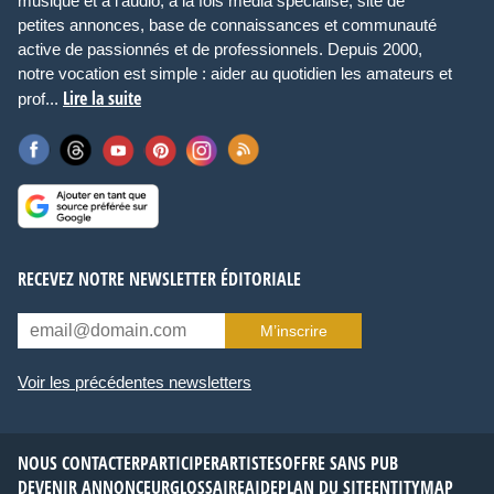
musique et à l’audio, à la fois média spécialisé, site de
petites annonces, base de connaissances et communauté
active de passionnés et de professionnels. Depuis 2000,
notre vocation est simple : aider au quotidien les amateurs et
Lire la suite
prof...
RECEVEZ NOTRE NEWSLETTER ÉDITORIALE
M’inscrire
Voir les précédentes newsletters
NOUS CONTACTER
PARTICIPER
ARTISTES
OFFRE SANS PUB
DEVENIR ANNONCEUR
GLOSSAIRE
AIDE
PLAN DU SITE
ENTITYMAP