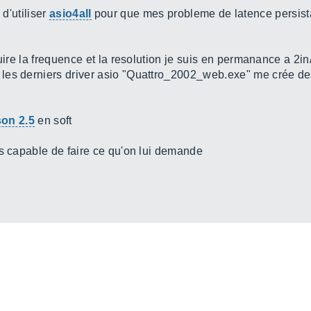
 d'utiliser
asio4all
pour que mes probleme de latence persista
duire la frequence et la resolution je suis en permanance a 2i
es derniers driver asio "Quattro_2002_web.exe" me crée des 
son 2.5
en soft
as capable de faire ce qu'on lui demande