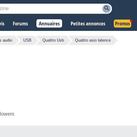
vis
Forums
Annuaires
Petites annonces
Promos
s audio
USB
Quattro Usb
Quattro asio latence
llowers