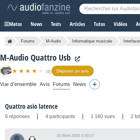
Matos
News
Tests
Articles
Tutos
Vidéos
A
Forums
M-Audio
Informatique musicale
Interface
M-Audio Quattro Usb
Déposer un avis
(8)
Vue d’ensemble
Avis
Forums
News
Quattro asio latence
6 réponses
4 participants
1 160 vues
2 fo
02 Mars 2005 à 00:07