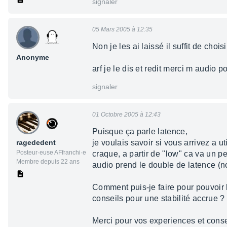
signaler
05 Mars 2005 à 12:35
Non je les ai laissé il suffit de choi
Anonyme
arf je le dis et redit merci m audio 
signaler
01 Octobre 2005 à 12:43
Puisque ça parle latence,
ragededent
je voulais savoir si vous arrivez a u
Posteur·euse AFfranchi·e
craque, a partir de "low" ca va un 
Membre depuis 22 ans
audio prend le double de latence (no
Comment puis-je faire pour pouvoir l'
conseils pour une stabilité accrue ?
Merci pour vos experiences et conse