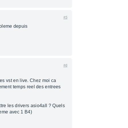
#5
probleme depuis
#6
des vst en live. Chez moi ca
tement temps reel des entrees
ttre les drivers asio4all ? Quels
 meme avec 1 B4)