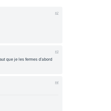
#2
#3
aut que je les fermes d'abord
#4