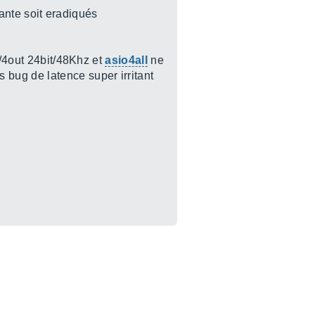
nte soit eradiqués
n/4out 24bit/48Khz et
asio4all
ne
bug de latence super irritant