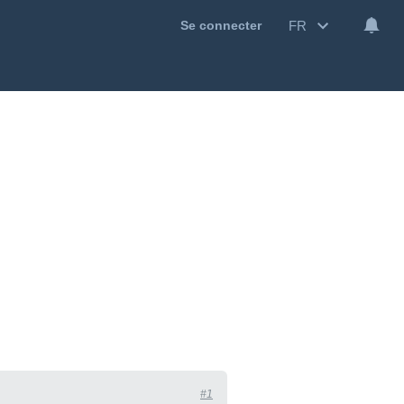
FR
Se connecter
#1