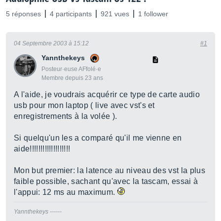
5 réponses
4 participants
921 vues
1 follower
04 Septembre 2003 à 15:12
#1
Yannthekeys
Posteur·euse AFfolé·e
Membre depuis 23 ans
A l'aide, je voudrais acquérir ce type de carte audio
usb pour mon laptop ( live avec vst's et
enregistrements à la volée ).
Si quelqu'un les a comparé qu'il me vienne en
aide!!!!!!!!!!!!!!!!!!!
Mon but premier: la latence au niveau des vst la plus
faible possible, sachant qu'avec la tascam, essai à
l'appui: 12 ms au maximum.
Yannthekeys ------