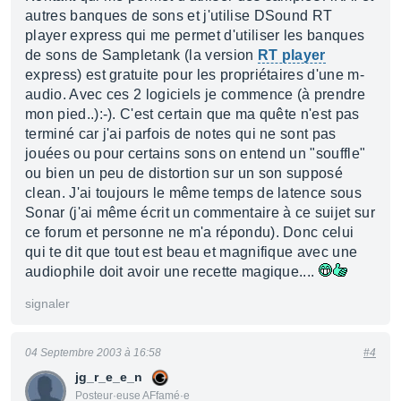
autres banques de sons et j'utilise DSound RT
player express qui me permet d'utiliser les banques
de sons de Sampletank (la version
RT player
express) est gratuite pour les propriétaires d'une m-
audio. Avec ces 2 logiciels je commence (à prendre
mon pied..):-). C'est certain que ma quête n'est pas
terminé car j'ai parfois de notes qui ne sont pas
jouées ou pour certains sons on entend un "souffle"
ou bien un peu de distortion sur un son supposé
clean. J'ai toujours le même temps de latence sous
Sonar (j'ai même écrit un commentaire à ce suijet sur
ce forum et personne ne m'a répondu). Donc celui
qui te dit que tout est beau et magnifique avec une
audiophile doit avoir une recette magique....
signaler
04 Septembre 2003 à 16:58
#4
jg_r_e_e_n
Posteur·euse AFfamé·e