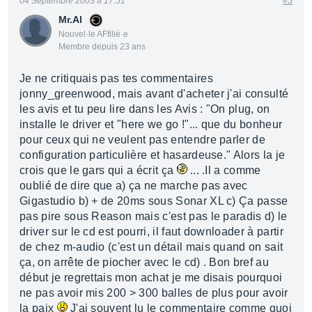
04 Septembre 2003 à 17:51
#5
Mr.Al
Nouvel·le AFfilié·e
Membre depuis 23 ans
Je ne critiquais pas tes commentaires
jonny_greenwood, mais avant d'acheter j'ai consulté
les avis et tu peu lire dans les Avis : "On plug, on
installe le driver et "here we go !"... que du bonheur
pour ceux qui ne veulent pas entendre parler de
configuration particulière et hasardeuse." Alors la je
crois que le gars qui a écrit ça
... .Il a comme
oublié de dire que a) ça ne marche pas avec
Gigastudio b) + de 20ms sous Sonar XL c) Ça passe
pas pire sous Reason mais c'est pas le paradis d) le
driver sur le cd est pourri, il faut downloader à partir
de chez m-audio (c'est un détail mais quand on sait
ça, on arrête de piocher avec le cd) . Bon bref au
début je regrettais mon achat je me disais pourquoi
ne pas avoir mis 200 > 300 balles de plus pour avoir
la paix
J'ai souvent lu le commentaire comme quoi