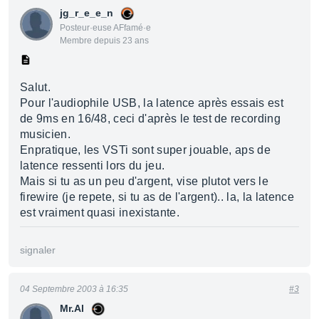
jg_r_e_e_n
Posteur·euse AFfamé·e
Membre depuis 23 ans
Salut.
Pour l'audiophile USB, la latence après essais est
de 9ms en 16/48, ceci d'après le test de recording
musicien.
Enpratique, les VSTi sont super jouable, aps de
latence ressenti lors du jeu.
Mais si tu as un peu d'argent, vise plutot vers le
firewire (je repete, si tu as de l'argent).. la, la latence
est vraiment quasi inexistante.
signaler
04 Septembre 2003 à 16:35
#3
Mr.Al