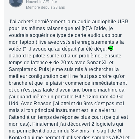
Nouvel·le AFfilié·e
Membre depuis 23 ans
J'ai acheté dernièrement la m-audio audiophile USB
pour les mêmes raisons que toi [b]"A l'aide, je
voudrais acquérir ce type de carte audio usb pour
mon laptop ( live avec vst's et enregistrements à la
volée )". J'avoue qu'au départ j'ai été déçu,
d'abord le pilote sur le cd a un problème.. ensuite
temps de latence + de 20ms avec Sonar XL et
Sampletank. Puis je me suis mis à rechercher la
meilleur configuration car il ne faut pas croire qu'on
branche et que le plaisir commence immédiatement
et ce n'est pas faute d'avoir une bonne machine car
j'ai quand même un portable P4 512mo ram 40 Go
Hdd. Avec Reason j'ai atteint du 9ms c'est pas mal
mais si ton principal instrument est le clavier tu
t'attend à un temps de réponse plus court (ce qui est
mon cas). Finalement j'ai découvert 2 logiciels qui
me permettent d'obtenir du 3 > 5ms , il s'agit de NI
Kontakt qui me permet d'utiliser des samples AKAI et