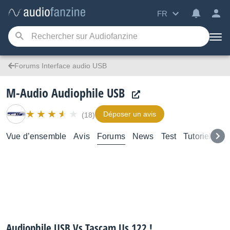
FR
Forums Interface audio USB
M-Audio Audiophile USB
Déposer un avis
(18)
Vue d’ensemble
Avis
Forums
News
Test
Tutoriels
Audiophile USB Vs Tascam Us 122 !