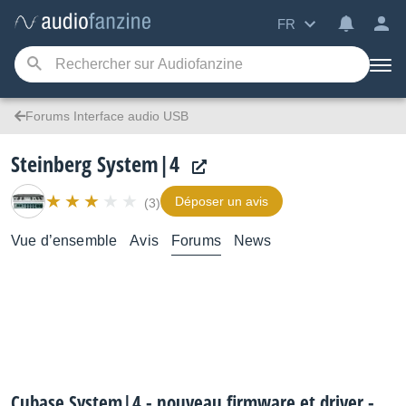
FR
Forums Interface audio USB
Steinberg System|4
Déposer un avis
(3)
Vue d’ensemble
Avis
Forums
News
Cubase System|4 - nouveau firmware et driver -