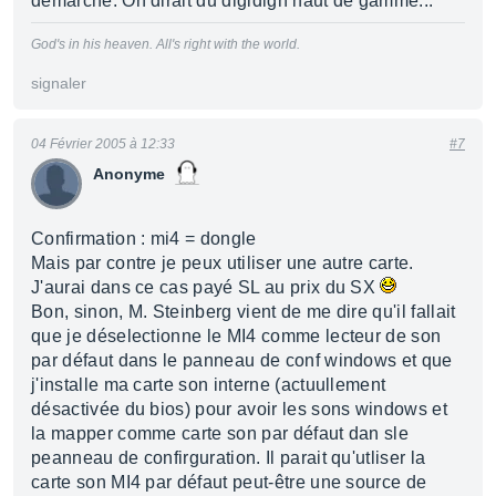
démarche. On dirait du digidign haut de gamme...
God's in his heaven. All's right with the world.
signaler
04 Février 2005 à 12:33
#7
Anonyme
Confirmation : mi4 = dongle
Mais par contre je peux utiliser une autre carte.
J'aurai dans ce cas payé SL au prix du SX
Bon, sinon, M. Steinberg vient de me dire qu'il fallait
que je déselectionne le MI4 comme lecteur de son
par défaut dans le panneau de conf windows et que
j'installe ma carte son interne (actuullement
désactivée du bios) pour avoir les sons windows et
la mapper comme carte son par défaut dan sle
peanneau de confirguration. Il parait qu'utliser la
carte son MI4 par défaut peut-être une source de