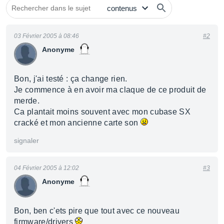
03 Février 2005 à 08:46
#2
Anonyme
Bon, j'ai testé : ça change rien.
Je commence à en avoir ma claque de ce produit de
merde.
Ca plantait moins souvent avec mon cubase SX
cracké et mon ancienne carte son
signaler
04 Février 2005 à 12:02
#3
Anonyme
Bon, ben c'ets pire que tout avec ce nouveau
firmware/drivers