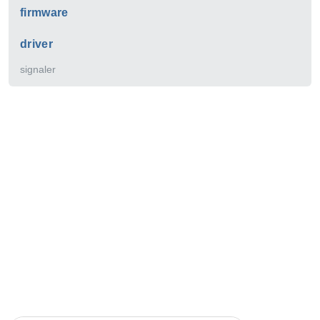
firmware
driver
signaler