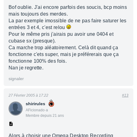
Bof oublie. J'ai encore parfois des soucis, bcp moins
mais toujours des merdes.
La par exemple imossible de ne pas faire saturer les
entrées 3 et 4, c'est relou
Pour le même pris j'airais pu avoir une 0404 et
cubase sx (presque).
Ca marche trop aléatoirement. Celà dit quand ça
fonctionne c'ets super, mais je préférerais que ça
fonctionne 100% des fois.
Nan je regrette.
signaler
27 Février 2005 à 17:22
#13
shirirules
AFicionado·a
Membre depuis 21 ans
Alors à choisir une Omega Desktop Recording