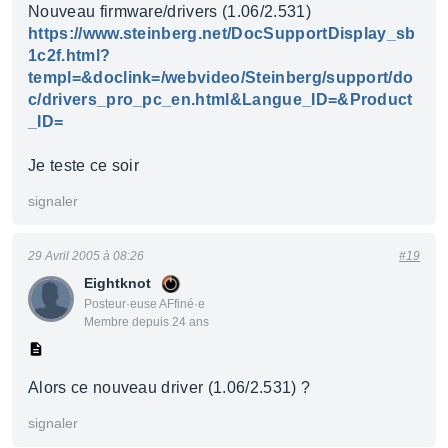
Nouveau firmware/drivers (1.06/2.531)
https://www.steinberg.net/DocSupportDisplay_sb
1c2f.html?
templ=&doclink=/webvideo/Steinberg/support/do
c/drivers_pro_pc_en.html&Langue_ID=&Product
_ID=
Je teste ce soir
signaler
29 Avril 2005 à 08:26
#19
Eightknot
Posteur·euse AFfiné·e
Membre depuis 24 ans
Alors ce nouveau driver (1.06/2.531) ?
signaler