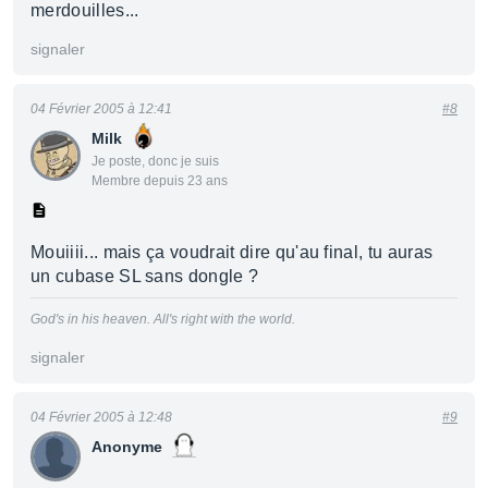
merdouilles...
signaler
04 Février 2005 à 12:41
#8
Milk
Je poste, donc je suis
Membre depuis 23 ans
Mouiiii... mais ça voudrait dire qu'au final, tu auras
un cubase SL sans dongle ?
God's in his heaven. All's right with the world.
signaler
04 Février 2005 à 12:48
#9
Anonyme