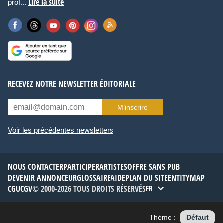
Lire la suite
prof...
RECEVEZ NOTRE NEWSLETTER ÉDITORIALE
M’inscrire
Voir les précédentes newsletters
NOUS CONTACTER
PARTICIPER
ARTISTES
OFFRE SANS PUB
DEVENIR ANNONCEUR
GLOSSAIRE
AIDE
PLAN DU SITE
ENTITYMAP
CGU
CGV
© 2000-2026 TOUS DROITS RÉSERVÉS
FR
Thème :
Défaut