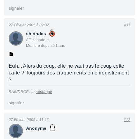
signaler
27 Février 2005 à 02:32
#11
shirirules
AFicionado·a
Membre depuis 21 ans
Euh... Alors du coup, elle ne vaut pas le coup cette
carte ? Toujours des craquements en enregistrement
?
RAINDROP sur
raindropfr
signaler
27 Février 2005 à 11:46
#12
Anonyme