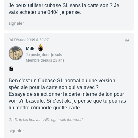
Je peux utiliser cubase SL sans la carte son ? Je
vais acheter une 0404 je pense.
signaler
04 Février 2005 à 12:07
#4
Milk
Je poste, donc je suis
Membre depuis 23 ans
Ben c'est un Cubase SL normal ou une version
spéciale pour la carte son qui va avec ?
Essaye de sélectionner la carte interne de ton pcur
voir s'il bascule. Si c'est ok, je pense que tu pourras
lui mettre n'importe quelle carte.
God's in his heaven. All's right with the world.
signaler