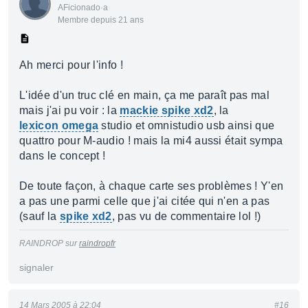
AFicionado·a
Membre depuis 21 ans
Ah merci pour l'info !
L'idée d'un truc clé en main, ça me paraît pas mal
mais j'ai pu voir : la
mackie spike xd2
, la
lexicon omega
studio et omnistudio usb ainsi que
quattro pour M-audio ! mais la mi4 aussi était sympa
dans le concept !
De toute façon, à chaque carte ses problèmes ! Y'en
a pas une parmi celle que j'ai citée qui n'en a pas
(sauf la
spike xd2
, pas vu de commentaire lol !)
RAINDROP sur
raindropfr
signaler
14 Mars 2005 à 22:04
#16