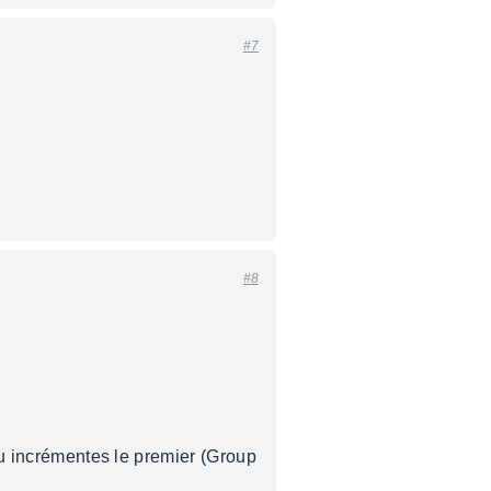
#7
#8
 Tu incrémentes le premier (Group