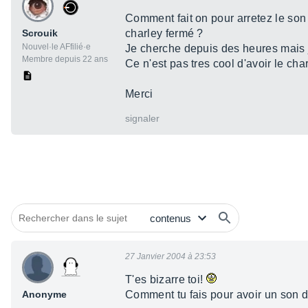
Comment fait on pour arretez le son
Scrouik
charley fermé ?
Nouvel·le AFfilié·e
Je cherche depuis des heures mais 
Membre depuis 22 ans
Ce n'est pas tres cool d'avoir le cha
Merci
signaler
27 Janvier 2004 à 23:53
T'es bizarre toi!
Anonyme
Comment tu fais pour avoir un son d