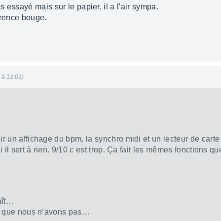
s essayé mais sur le papier, il a l'air sympa.
rrence bouge.
5 à 12:09)
ir un affichage du bpm, la synchro midi et un lecteur de car
i il sert à rien. 9/10 c est trop. Ça fait les mêmes fonctions q
aît…
 que nous n’avons pas…