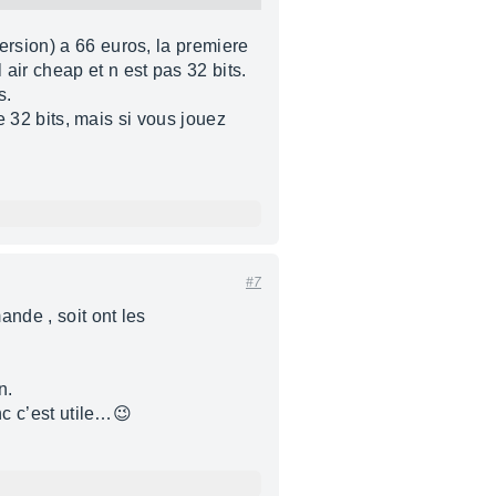
ersion) a 66 euros, la premiere
air cheap et n est pas 32 bits.
s.
le 32 bits, mais si vous jouez
#7
ande , soit ont les
n.
nc c’est utile…😉