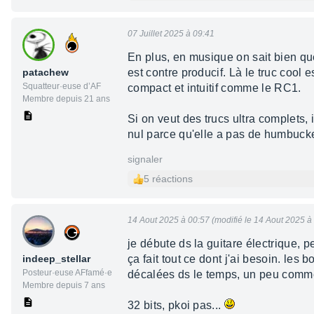
07 Juillet 2025 à 09:41
En plus, en musique on sait bien que
patachew
est contre producif. Là le truc cool e
Squatteur·euse d’AF
compact et intuitif comme le RC1.
Membre depuis 21 ans
Si on veut des trucs ultra complets,
nul parce qu'elle a pas de humbucke
signaler
5 réactions
14 Aout 2025 à 00:57 (modifié le 14 Aout 2025 à
je débute ds la guitare électrique, per
indeep_stellar
ça fait tout ce dont j'ai besoin. les
Posteur·euse AFfamé·e
décalées ds le temps, un peu comme 
Membre depuis 7 ans
32 bits, pkoi pas...