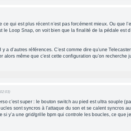
 ce qui est plus récent n'est pas forcément mieux. Ou que l'e
st le Loop Snap, on voit bien que la finalité de la pédale est d
 il y a d'autres références. C'est comme dire qu'une Telecast
r alors même que c'est cette configuration qu'on recherche 
 02:03)
so c'est super : le bouton switch au pied est ultra souple (par r
 boucles sont syncros à l'attaque du son et se calent syncros a
si y'a une grid/grille bpm qui controle les boucles, ce que