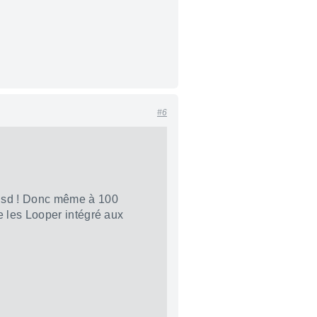
#6
te sd ! Donc même à 100
ue les Looper intégré aux