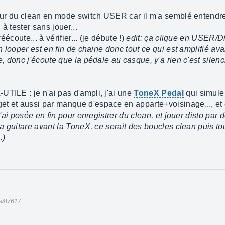
 sur du clean en mode switch USER car il m'a semblé entendre 
à tester sans jouer...
écoute... à vérifier... (je débute !)
edit: ça clique en USER/Dit
on looper est en fin de chaine donc tout ce qui est amplifié ava
e, donc j'écoute que la pédale au casque, y'a rien c'est silenci
UTILE : je n'ai pas d'ampli, j'ai une
ToneX Pedal
qui simule
t et aussi par manque d'espace en apparte+voisinage..., et ce
 l'ai posée en fin pour enregistrer du clean, et jouer disto par 
la guitare avant la ToneX, ce serait des boucles clean puis to
.)
ds/87617