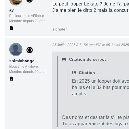
Le petit looper Lekato ? Je ne l'ai pa
ay
J'aime bien le ditto 2 mais la concu
Posteur·euse AFfiné·e
Membre depuis 22 ans
signaler
05 Juillet 2025 à 11:54 (modifié le 05 Juillet 202
Citation de serpot :
shimichanga
Nouvel·le AFfilié·e
Membre depuis 20 ans
Citation :
En 2025 un looper doit avo
balles et le 32 bits pour mo
amplis.
Des noms et des tarifs s’il te pl
Tu as apparemment des tuyaux