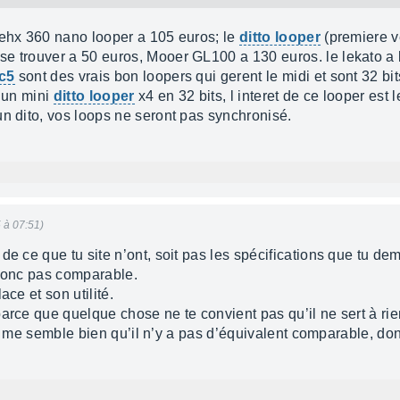
 ehx 360 nano looper a 105 euros; le
ditto looper
(premiere v
 trouver a 50 euros, Mooer GL100 a 130 euros. le lekato a l 
c5
sont des vrais bon loopers qui gerent le midi et sont 32 bit
t un mini
ditto looper
x4 en 32 bits, l interet de ce looper est 
un dito, vos loops ne seront pas synchronisé.
5 à 07:51)
e ce que tu site n’ont, soit pas les spécifications que tu dem
 donc pas comparable.
ace et son utilité.
arce que quelque chose ne te convient pas qu’il ne sert à rie
t il me semble bien qu’il n’y a pas d’équivalent comparable, do