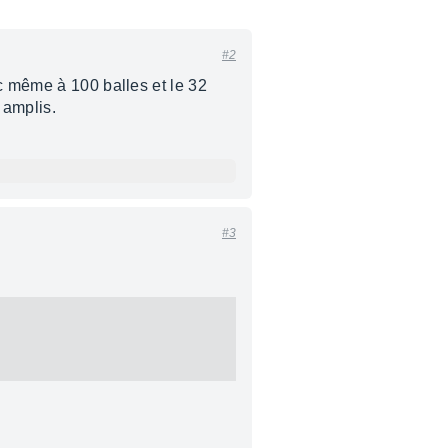
#2
nc même à 100 balles et le 32
 amplis.
#3