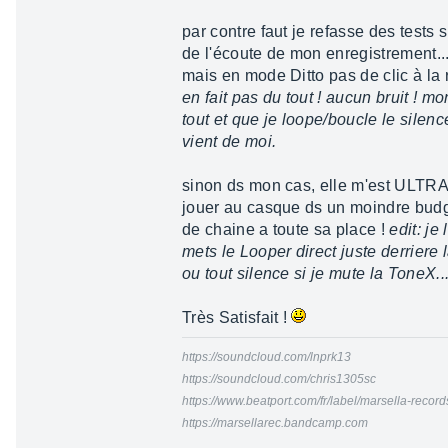
par contre faut je refasse des tests
de l'écoute de mon enregistrement... 
mais en mode Ditto pas de clic à la ré
en fait pas du tout ! aucun bruit ! m
tout et que je loope/boucle le silenc
vient de moi.
sinon ds mon cas, elle m'est ULTRA-
jouer au casque ds un moindre budge
de chaine a toute sa place !
edit: je
mets le Looper direct juste derriere 
ou tout silence si je mute la ToneX...
Très Satisfait !
https://soundcloud.com/lnprk13
https://soundcloud.com/chris1305sc
https://www.beatport.com/fr/label/marsella-recor
https://marsellarec.bandcamp.com