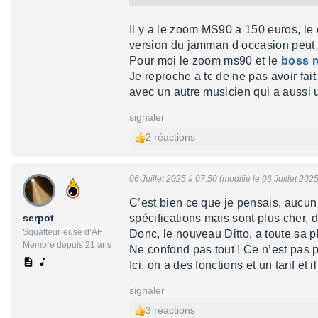
Il y a le zoom MS90 a 150 euros, le
version du jamman d occasion peut se
Pour moi le zoom ms90 et le
boss r
Je reproche a tc de ne pas avoir fai
avec un autre musicien qui a aussi 
signaler
2 réactions
06 Juillet 2025 à 07:50 (modifié le 06 Juillet 202
C’est bien ce que je pensais, aucun d
serpot
spécifications mais sont plus cher,
Squatteur·euse d’AF
Donc, le nouveau Ditto, a toute sa pl
Membre depuis 21 ans
Ne confond pas tout ! Ce n’est pas p
Ici, on a des fonctions et un tarif e
signaler
3 réactions