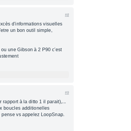
#8
xcès d'informations visuelles
'etre un bon outil simple,
er ou une Gibson à 2 P90 c'est
justement
#9
apport à la ditto 1 il parait),...
ux boucles additionelles
 je pense vs appelez LoopSnap.