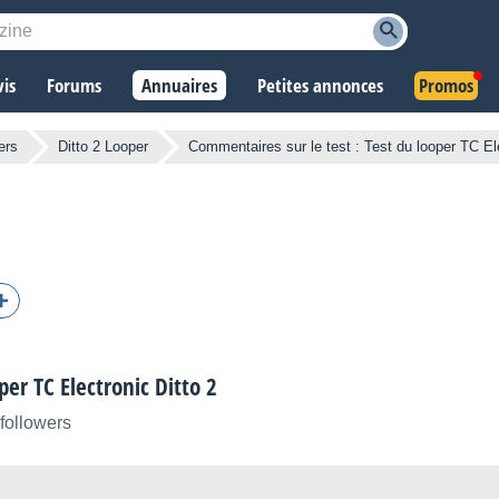
vis
Forums
Annuaires
Petites annonces
Promos
ers
Ditto 2 Looper
Commentaires sur le test : Test du looper TC Ele
per TC Electronic Ditto 2
followers