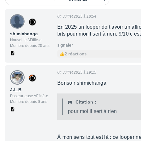
04 Juillet 2025 à 18:54
En 2025 un looper doit avoir un affi
shimichanga
bits pour moi il sert à rien. 9/10 c 
Nouvel·le AFfilié·e
signaler
Membre depuis 20 ans
2 réactions
04 Juillet 2025 à 19:15
Bonsoir shimichanga,
J-L.B
Posteur·euse AFfiné·e
Membre depuis 6 ans
Citation :
pour moi il sert à rien
À mon sens tout est là : ce looper n