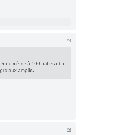
#4
! Donc même à 100 balles et le
égré aux amplis.
#5