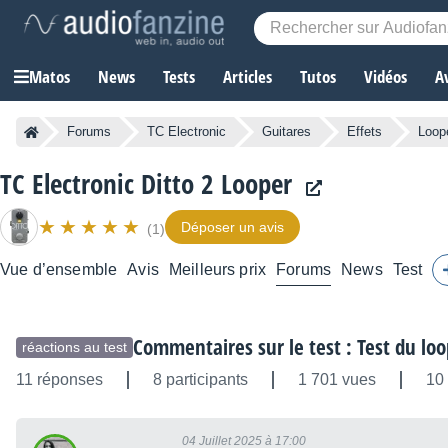
Matos
News
Tests
Articles
Tutos
Vidéos
A
Forums
TC Electronic
Guitares
Effets
Loop
TC Electronic Ditto 2 Looper
Déposer un avis
(1)
Vue d’ensemble
Avis
Meilleurs prix
Forums
News
Test
Commentaires sur le test : Test du loo
réactions au test
11 réponses
8 participants
1 701 vues
10 
04 Juillet 2025 à 17:00