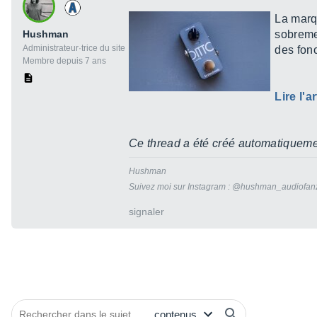
La marq
Hushman
sobremen
Administrateur·trice du site
des fonc
Membre depuis 7 ans
Lire l'ar
Ce thread a été créé automatiquement
Hushman
Suivez moi sur Instagram : @hushman_audiofan
signaler