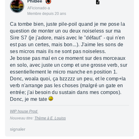
PhiBee
AFicionado·a
Membre depuis 20 ans
Ca tombe bien, juste pile-poil quand je me pose la
question de monter un ou deux noiseless sur ma
Sire S7 (je j'adore, mais avec le "défaut" - qui n'en
est pas un certes, mais bon...). J'aime les sons de
ses micros mais ils ne sont pas noiseless.
Je bosse pas mal en ce moment sur des morceaux
en solo, avec juste un comp et une grosse verb, sur
essentiellement le micro manche en position 1.
Donc, woala quoi, ça bzzzzz un peu, et le comp+la
verb n'arrange pas les choses (malgré un gate en
entrée; j'ai besoin du sustain dans mes compos).
Donc, je me tate
WIP house Prod
Nouveau titre:
Thème à E. Louiss
signaler