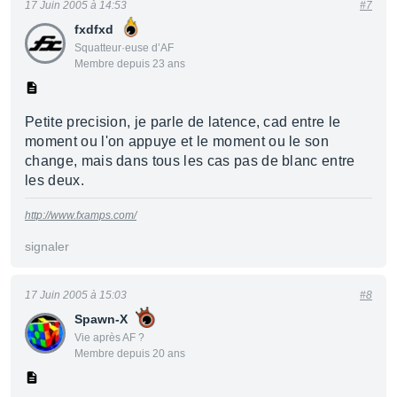
17 Juin 2005 à 14:53
#7
fxdfxd
Squatteur·euse d’AF
Membre depuis 23 ans
Petite precision, je parle de latence, cad entre le
moment ou l'on appuye et le moment ou le son
change, mais dans tous les cas pas de blanc entre
les deux.
http://www.fxamps.com/
signaler
17 Juin 2005 à 15:03
#8
Spawn-X
Vie après AF ?
Membre depuis 20 ans