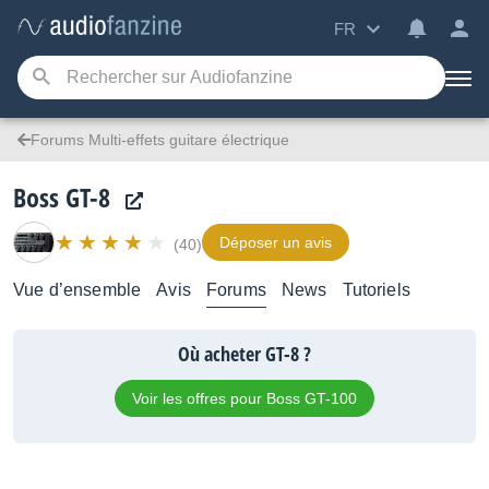
FR
Forums Multi-effets guitare électrique
Boss GT-8
Déposer un avis
(40)
Vue d’ensemble
Avis
Forums
News
Tutoriels
Où acheter GT-8 ?
Voir les offres pour Boss GT-100