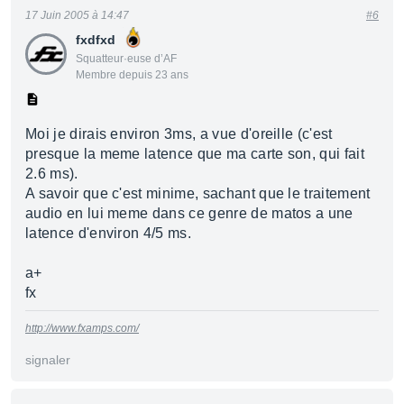
17 Juin 2005 à 14:47
#6
fxdfxd
Squatteur·euse d’AF
Membre depuis 23 ans
Moi je dirais environ 3ms, a vue d'oreille (c'est
presque la meme latence que ma carte son, qui fait
2.6 ms).
A savoir que c'est minime, sachant que le traitement
audio en lui meme dans ce genre de matos a une
latence d'environ 4/5 ms.
a+
fx
http://www.fxamps.com/
signaler