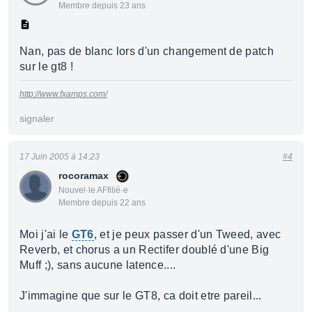
Membre depuis 23 ans
Nan, pas de blanc lors d'un changement de patch
sur le gt8 !
http://www.fxamps.com/
signaler
17 Juin 2005 à 14:23
#4
rocoramax
Nouvel·le AFfilié·e
Membre depuis 22 ans
Moi j'ai le
GT6
, et je peux passer d'un Tweed, avec
Reverb, et chorus a un Rectifer doublé d'une Big
Muff ;), sans aucune latence....
J'immagine que sur le GT8, ca doit etre pareil...