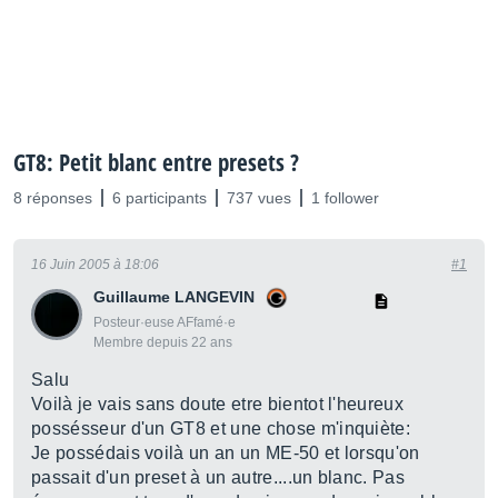
GT8: Petit blanc entre presets ?
8 réponses
6 participants
737 vues
1 follower
16 Juin 2005 à 18:06
#1
Guillaume LANGEVIN
Posteur·euse AFfamé·e
Membre depuis 22 ans
Salu
Voilà je vais sans doute etre bientot l'heureux
possésseur d'un GT8 et une chose m'inquiète:
Je possédais voilà un an un ME-50 et lorsqu'on
passait d'un preset à un autre....un blanc. Pas