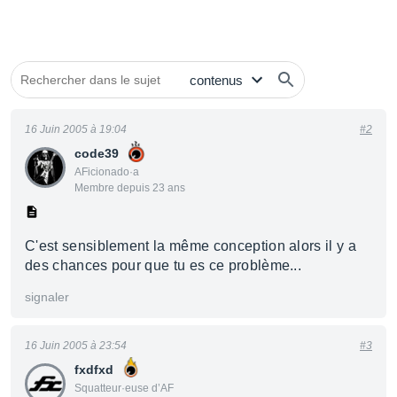
16 Juin 2005 à 19:04
#2
code39
AFicionado·a
Membre depuis 23 ans
C'est sensiblement la même conception alors il y a
des chances pour que tu es ce problème...
signaler
16 Juin 2005 à 23:54
#3
fxdfxd
Squatteur·euse d’AF