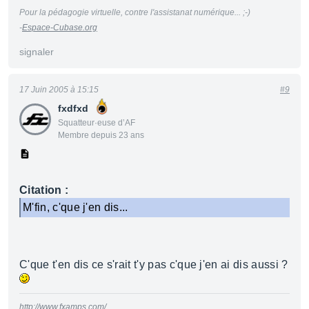
Pour la pédagogie virtuelle, contre l'assistanat numérique... ;-)
-
Espace-Cubase.org
signaler
17 Juin 2005 à 15:15
#9
fxdfxd
Squatteur·euse d’AF
Membre depuis 23 ans
Citation :
M'fin, c'que j'en dis...
C'que t'en dis ce s'rait t'y pas c'que j'en ai dis aussi ?
http://www.fxamps.com/