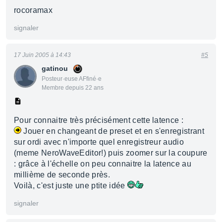
rocoramax
signaler
17 Juin 2005 à 14:43
#5
gatinou
Posteur·euse AFfiné·e
Membre depuis 22 ans
Pour connaitre très précisément cette latence :
Jouer en changeant de preset et en s'enregistrant
sur ordi avec n'importe quel enregistreur audio
(meme NeroWaveEditor!) puis zoomer sur la coupure
: grâce à l'échelle on peu connaitre la latence au
millième de seconde près.
Voilà, c'est juste une ptite idée
signaler