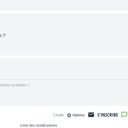
e ?
t foutre là-dedans ?
S'INSCRIRE
Charte
Options
Liste des modérateurs