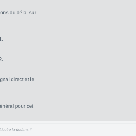
ons du délai sur
1.
2.
gnal direct et le
énéral pour cet
t foutre là-dedans ?