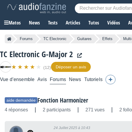
Matos
News
Tests
Articles
Tutos
Vidéos
A
Forums
TC Electronic
Guitares
Effets
Multi
TC Electronic G-Major 2
Déposer un avis
(12)
Vue d’ensemble
Avis
Forums
News
Tutoriels
Fonction Harmonizer
aide demandée
4 réponses
2 participants
271 vues
2 foll
24 Juillet 2025 à 10:43