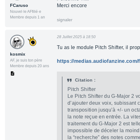
FCaruso
Merci encore
Nouvel·le AFfilié·e
Membre depuis 1 an
signaler
28 Juillet 2025 à 18:50
Tu as le module Pitch Shifter, il p
kosmix
AF, je suis ton père
https://medias.audiofanzine.com/f
Membre depuis 20 ans
Citation :
Pitch Shifter
Le Pitch Shifter du G-Major 2 
d’ajouter deux voix, subissant
transposition jusqu’à +/- un oct
la note reçue en entrée. La vit
traitement du G-Major 2 est telle
impossible de déceler la moind
la “recherche” des notes comm