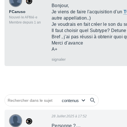
Bonjour,
FCaruso
Je viens de faire l'acquisition d'un
T
Nouvel·le AFfilié·e
autre appellation..)
Membre depuis 1 an
Je voudrais en fait créer le son du 
Il faut choisir quel Subtype? Detune 
Bref , j'ai pas réussi à obtenir quoi 
Merci d'avance
A+
signaler
28 Juillet 2025 à 17:52
Personne ?....