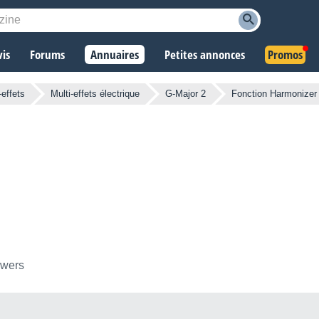
vis
Forums
Annuaires
Petites annonces
Promos
-effets
Multi-effets électrique
G-Major 2
Fonction Harmonizer
owers