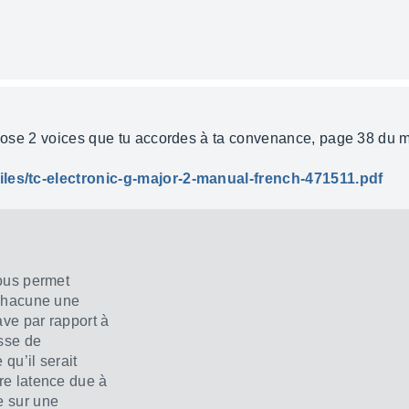
ropose 2 voices que tu accordes à ta convenance, page 38 du 
iles/tc-electronic-g-major-2-manual-french-471511.pdf
vous permet
 chacune une
ave par rapport à
esse de
 qu’il serait
re latence due à
e sur une