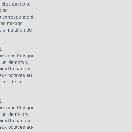
 plus anciens.
 de -
s correspondent
u de mixage
e simulation de
0.
re voix. Puisque
 un demi-ton,
ment la hauteur
eux octaves au
ssus de la
0.
re voix. Puisque
 un demi-ton,
ment la hauteur
eux octaves au-