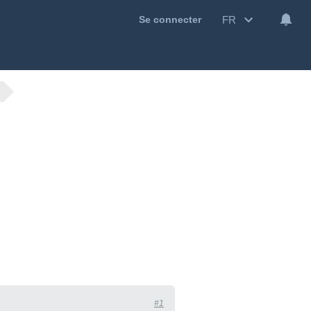
FR
Se connecter
#1