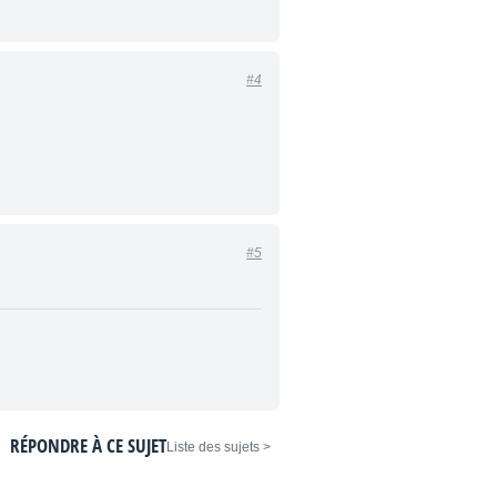
#4
#5
RÉPONDRE À CE SUJET
< Liste des sujets