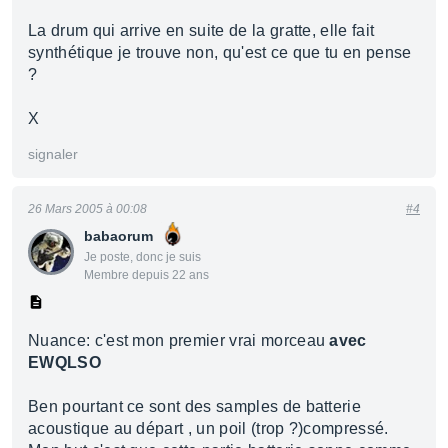
La drum qui arrive en suite de la gratte, elle fait
synthétique je trouve non, qu'est ce que tu en pense
?
X
signaler
26 Mars 2005 à 00:08
#4
babaorum
Je poste, donc je suis
Membre depuis 22 ans
Nuance: c'est mon premier vrai morceau
avec
EWQLSO
Ben pourtant ce sont des samples de batterie
acoustique au départ , un poil (trop ?)compressé.