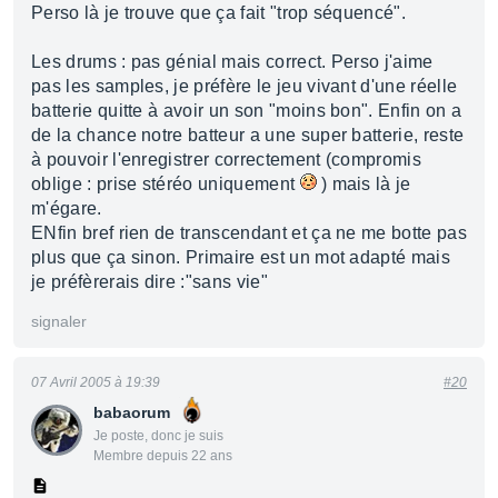
Perso là je trouve que ça fait "trop séquencé".
Les drums : pas génial mais correct. Perso j'aime
pas les samples, je préfère le jeu vivant d'une réelle
batterie quitte à avoir un son "moins bon". Enfin on a
de la chance notre batteur a une super batterie, reste
à pouvoir l'enregistrer correctement (compromis
oblige : prise stéréo uniquement
) mais là je
m'égare.
ENfin bref rien de transcendant et ça ne me botte pas
plus que ça sinon. Primaire est un mot adapté mais
je préfèrerais dire :"sans vie"
signaler
07 Avril 2005 à 19:39
#20
babaorum
Je poste, donc je suis
Membre depuis 22 ans