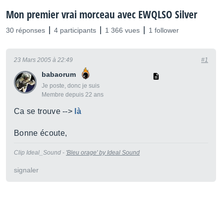
Mon premier vrai morceau avec EWQLSO Silver
30 réponses
4 participants
1 366 vues
1 follower
23 Mars 2005 à 22:49
#1
babaorum
Je poste, donc je suis
Membre depuis 22 ans
Ca se trouve -->
là
Bonne écoute,
Clip Ideal_Sound -
'Bleu orage' by Ideal Sound
signaler