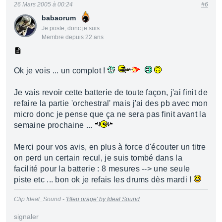
26 Mars 2005 à 00:24
#6
babaorum
Je poste, donc je suis
Membre depuis 22 ans
Ok je vois ... un complot !
Je vais revoir cette batterie de toute façon, j'ai finit de
refaire la partie 'orchestral' mais j'ai des pb avec mon
micro donc je pense que ça ne sera pas finit avant la
semaine prochaine ...
Merci pour vos avis, en plus à force d'écouter un titre
on perd un certain recul, je suis tombé dans la
facilité pour la batterie : 8 mesures --> une seule
piste etc ... bon ok je refais les drums dès mardi !
Clip Ideal_Sound -
'Bleu orage' by Ideal Sound
signaler