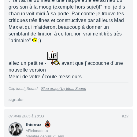
: "là t'aurai du mettre une nappe éthérée au lieu du
gros son à la moog (exemple hors sujet)!" moi je dis
chacun voit midi à sa porte. Par contre je trouve tes
critiques très fines et constructives par ailleurs Mad
Max et qui m'aideront beaucoup à donner un
semblant de finition à ce torchon vraiment très très
"primaire"
;)
allez un petit re -
avant que j'accouche d'une
nouvelle version
Merci de votre écoute messieurs
Clip Ideal_Sound -
'Bleu orage' by Ideal Sound
signaler
07 Avril 2005 à 18:33
#19
thierrax
AFicionado·a
Membre depuis 21 ans