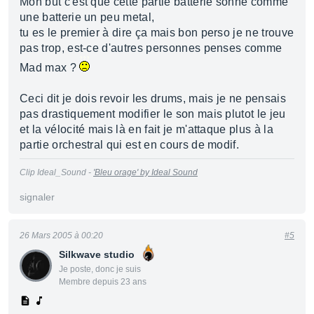
Mon but c'est que cette partie batterie sonne comme
une batterie un peu metal,
tu es le premier à dire ça mais bon perso je ne trouve
pas trop, est-ce d'autres personnes penses comme
Mad max ?
Ceci dit je dois revoir les drums, mais je ne pensais
pas drastiquement modifier le son mais plutot le jeu
et la vélocité mais là en fait je m'attaque plus à la
partie orchestral qui est en cours de modif.
Clip Ideal_Sound -
'Bleu orage' by Ideal Sound
signaler
26 Mars 2005 à 00:20
#5
Silkwave studio
Je poste, donc je suis
Membre depuis 23 ans