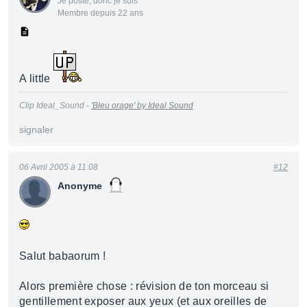
Je poste, donc je suis
Membre depuis 22 ans
A little
Clip Ideal_Sound -
'Bleu orage' by Ideal Sound
signaler
06 Avril 2005 à 11:08
#12
Anonyme
Salut babaorum !
Alors première chose : révision de ton morceau si
gentillement exposer aux yeux (et aux oreilles de