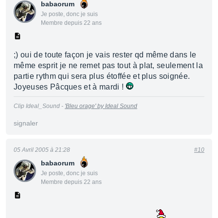
babaorum
Je poste, donc je suis
Membre depuis 22 ans
;) oui de toute façon je vais rester qd même dans le
même esprit je ne remet pas tout à plat, seulement la
partie rythm qui sera plus étoffée et plus soignée.
Joyeuses Pâcques et à mardi !
Clip Ideal_Sound -
'Bleu orage' by Ideal Sound
signaler
05 Avril 2005 à 21:28
#10
babaorum
Je poste, donc je suis
Membre depuis 22 ans