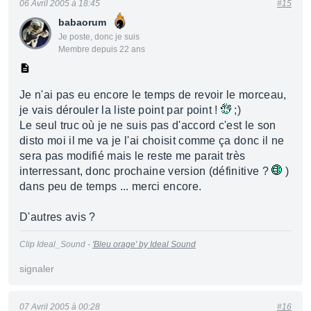
06 Avril 2005 à 18:45
#15
babaorum
Je poste, donc je suis
Membre depuis 22 ans
Je n'ai pas eu encore le temps de revoir le morceau,
je vais dérouler la liste point par point !
;)
Le seul truc où je ne suis pas d'accord c'est le son
disto moi il me va je l'ai choisit comme ça donc il ne
sera pas modifié mais le reste me parait très
interressant, donc prochaine version (définitive ?
)
dans peu de temps ... merci encore.
D'autres avis ?
Clip Ideal_Sound -
'Bleu orage' by Ideal Sound
signaler
07 Avril 2005 à 00:28
#16