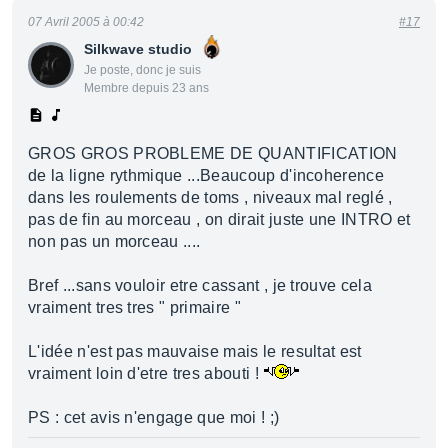
07 Avril 2005 à 00:42
#17
Silkwave studio
Je poste, donc je suis
Membre depuis 23 ans
GROS GROS PROBLEME DE QUANTIFICATION
de la ligne rythmique ...Beaucoup d'incoherence
dans les roulements de toms , niveaux mal reglé ,
pas de fin au morceau , on dirait juste une INTRO et
non pas un morceau ....
Bref ...sans vouloir etre cassant , je trouve cela
vraiment tres tres " primaire "
L'idée n'est pas mauvaise mais le resultat est
vraiment loin d'etre tres abouti !
PS : cet avis n'engage que moi ! ;)