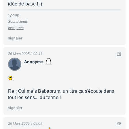
idée de base ! ;)
Spotify
Soundcloud
Instagram
signaler
26 Mars 2005 à 00:41
#8
Anonyme
Re : Oui mais Babaorum, un titre ça s'écoute dans
tout les sens... du terme !
signaler
26 Mars 2005 à 09:09
#9