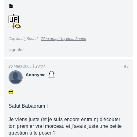
Clip Ideal_Sound -
'Bleu orage' by Ideal Sound
signaler
25 Mars 2005 à 23:04
#3
Anonyme
Salut Babaorum !
Je viens juste (et je suis encore entrain) d'écouter
ton premier vrai morceau et j'avais juste une petite
question à te poser ?