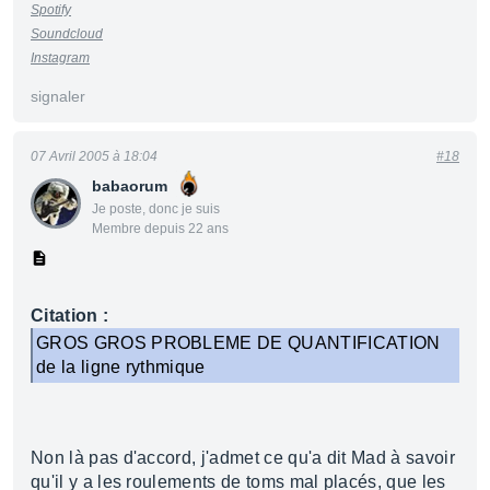
Spotify
Soundcloud
Instagram
signaler
07 Avril 2005 à 18:04
#18
babaorum
Je poste, donc je suis
Membre depuis 22 ans
Citation :
GROS GROS PROBLEME DE QUANTIFICATION
de la ligne rythmique
Non là pas d'accord, j'admet ce qu'a dit Mad à savoir
qu'il y a les roulements de toms mal placés, que les