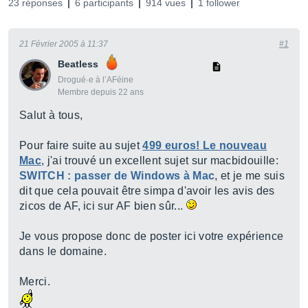
23 réponses
6 participants
914 vues
1 follower
21 Février 2005 à 11:37
#1
Beatless
Drogué·e à l’AFéine
Membre depuis 22 ans
Salut à tous,
Pour faire suite au sujet
499 euros! Le nouveau
Mac
, j'ai trouvé un excellent sujet sur macbidouille:
SWITCH : passer de Windows à Mac
, et je me suis
dit que cela pouvait être simpa d'avoir les avis des
zicos de AF, ici sur AF bien sûr...
Je vous propose donc de poster ici votre expérience
dans le domaine.
Merci.