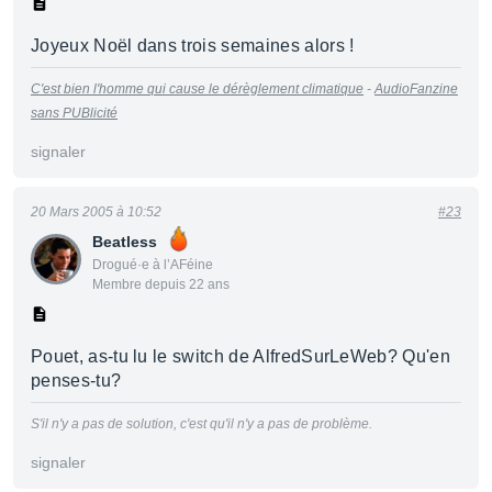
Joyeux Noël dans trois semaines alors !
C'est bien l'homme qui cause le dérèglement climatique
-
AudioFanzine
sans PUBlicité
signaler
20 Mars 2005 à 10:52
#23
Beatless
Drogué·e à l’AFéine
Membre depuis 22 ans
Pouet, as-tu lu le switch de AlfredSurLeWeb? Qu'en
penses-tu?
S'il n'y a pas de solution, c'est qu'il n'y a pas de problème.
signaler