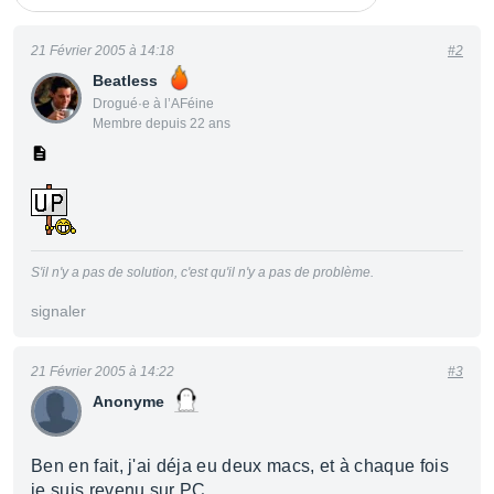
21 Février 2005 à 14:18
#2
Beatless
Drogué·e à l’AFéine
Membre depuis 22 ans
S'il n'y a pas de solution, c'est qu'il n'y a pas de problème.
signaler
21 Février 2005 à 14:22
#3
Anonyme
Ben en fait, j'ai déja eu deux macs, et à chaque fois
je suis revenu sur PC..