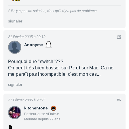
S'il n'y a pas de solution, c'est qu'il n'y a pas de problème.
signaler
21 Février 2005 à 20:19
#5
Anonyme
Pourquoi dire "switch"???
On peut très bien bosser sur Pc
et
sur Mac. Ca ne
me paraît pas incompatible, c'est mon cas...
signaler
21 Février 2005 à 20:25
#6
kitchentone
Posteur·euse AFfolé·e
Membre depuis 22 ans