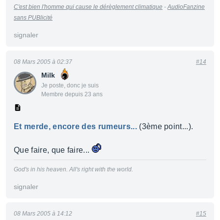
C'est bien l'homme qui cause le dérèglement climatique
-
AudioFanzine
sans PUBlicité
signaler
08 Mars 2005 à 02:37
#14
Milk
Je poste, donc je suis
Membre depuis 23 ans
Et merde, encore des rumeurs...
(3ème point...).
Que faire, que faire...
God's in his heaven. All's right with the world.
signaler
08 Mars 2005 à 14:12
#15