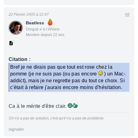
22 Février 2005 à 12:47
#9
Beatless
Drogué·e à l’AFéine
Membre depuis 22 ans
Citation :
Bref je ne dirais pas que tout est rose chez la
pomme (je ne suis pas (ou pas encore
) un Mac-
addict), mais je ne regrette pas du tout ce choix. Si
c'était à refaire j'aurais encore moins d'hésitation.
Ca à le mérite d'être clair.
S'il n'y a pas de solution, c'est qu'il n'y a pas de problème.
signaler