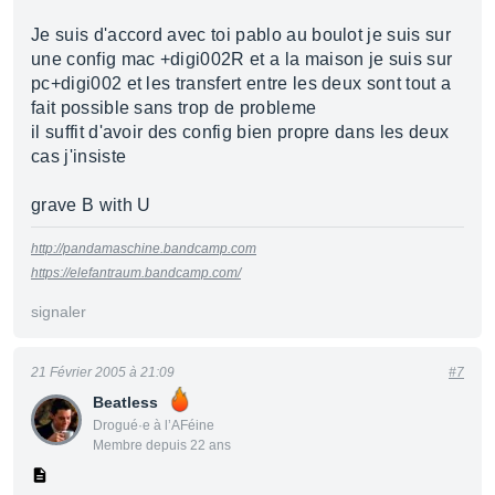
Je suis d'accord avec toi pablo au boulot je suis sur
une config mac +digi002R et a la maison je suis sur
pc+digi002 et les transfert entre les deux sont tout a
fait possible sans trop de probleme
il suffit d'avoir des config bien propre dans les deux
cas j'insiste
grave B with U
http://pandamaschine.bandcamp.com
https://elefantraum.bandcamp.com/
signaler
21 Février 2005 à 21:09
#7
Beatless
Drogué·e à l’AFéine
Membre depuis 22 ans