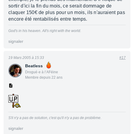
sortir d'ici la fin du mois, ce serait dommage de
claquer 150€ de plus pour un mois, ils n'auraient pas
encore été rentabilisés entre temps.
God's in his heaven. All's right with the world.
signaler
19 Mars 2005 à 15:33
#17
Beatless
Drogué·e à l’AFéine
Membre depuis 22 ans
S'il n'y a pas de solution, c'est qu'il n'y a pas de problème.
signaler