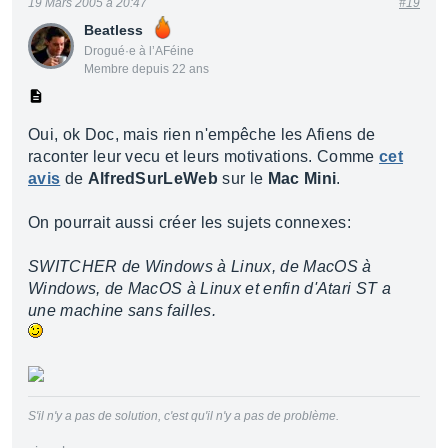
19 Mars 2005 à 20:47
#19
Beatless
Drogué·e à l’AFéine
Membre depuis 22 ans
Oui, ok Doc, mais rien n'empêche les Afiens de
raconter leur vecu et leurs motivations. Comme
cet
avis
de
AlfredSurLeWeb
sur le
Mac Mini
.
On pourrait aussi créer les sujets connexes:
SWITCHER de Windows à Linux, de MacOS à
Windows, de MacOS à Linux et enfin d'Atari ST a
une machine sans failles.
S'il n'y a pas de solution, c'est qu'il n'y a pas de problème.