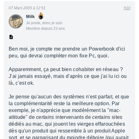
07 Mars 2005 à 12:51
#10
Milk
Je poste, donc je suis
Membre depuis 23 ans
Ben moi, je compte me prendre un Powerbook d'ici
peu, qui devrai compléter mon fixe Pc, quoi.
Apparemment, ça peut bien cohabiter en réseau ?
J'ai jamais essayé, mais d'après ce que j'ai lu ici ou
là, c'est ok.
Je pense qu'aucun des systèmes n'est parfait, et que
la complémentarité reste la meilleure option. Par
exemple, je n'apprécie que modérément la "mac-
attitude" de
certains
intervenants de
certains
sites
dédiés au mac, qui jouent les vierges effarouchées
dès qu'un produit qui ressemble à un produit Apple
sort, et se gargarisant du moindre déboire (qui aurait