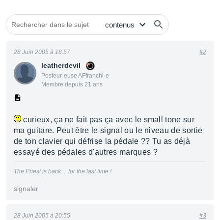
28 Juin 2005 à 18:57
#2
leatherdevil
Posteur·euse AFfranchi·e
Membre depuis 21 ans
curieux, ça ne fait pas ça avec le small tone sur
ma guitare. Peut être le signal ou le niveau de sortie
de ton clavier qui défrise la pédale ?? Tu as déjà
essayé des pédales d'autres marques ?
The Priest is back ... for the last time !
signaler
28 Juin 2005 à 20:55
#3