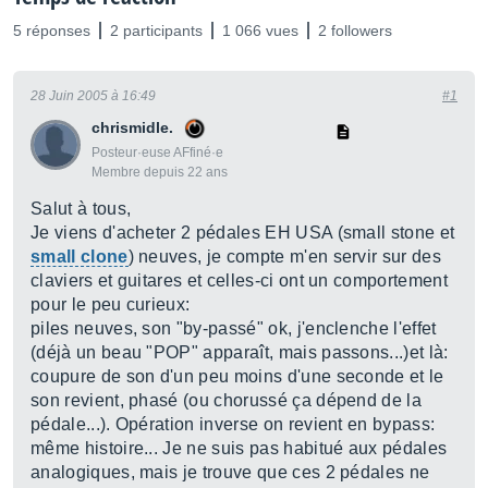
5 réponses
2 participants
1 066 vues
2 followers
28 Juin 2005 à 16:49
#1
chrismidle.
Posteur·euse AFfiné·e
Membre depuis 22 ans
Salut à tous,
Je viens d'acheter 2 pédales EH USA (small stone et
small clone
) neuves, je compte m'en servir sur des
claviers et guitares et celles-ci ont un comportement
pour le peu curieux:
piles neuves, son "by-passé" ok, j'enclenche l'effet
(déjà un beau "POP" apparaît, mais passons...)et là:
coupure de son d'un peu moins d'une seconde et le
son revient, phasé (ou chorussé ça dépend de la
pédale...). Opération inverse on revient en bypass:
même histoire... Je ne suis pas habitué aux pédales
analogiques, mais je trouve que ces 2 pédales ne