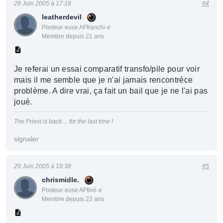
29 Juin 2005 à 17:18
#4
leatherdevil
Posteur·euse AFfranchi·e
Membre depuis 21 ans
Je referai un essai comparatif transfo/pile pour voir
mais il me semble que je n'ai jamais rencontréce
problème. A dire vrai, ça fait un bail que je ne l'ai pas
joué.
The Priest is back ... for the last time !
signaler
29 Juin 2005 à 18:38
#5
chrismidle.
Posteur·euse AFfiné·e
Membre depuis 22 ans