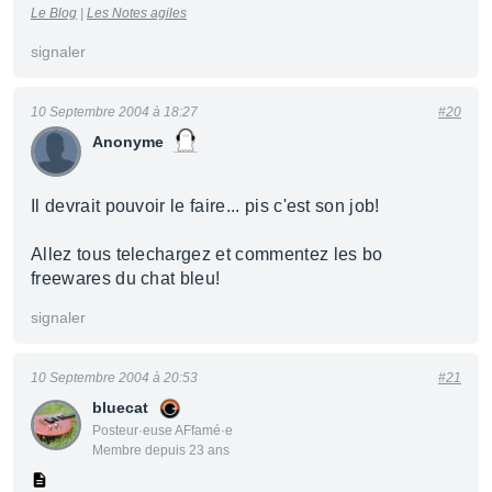
Le Blog
|
Les Notes agiles
signaler
10 Septembre 2004 à 18:27
#20
Anonyme
Il devrait pouvoir le faire... pis c'est son job!
Allez tous telechargez et commentez les bo
freewares du chat bleu!
signaler
10 Septembre 2004 à 20:53
#21
bluecat
Posteur·euse AFfamé·e
Membre depuis 23 ans