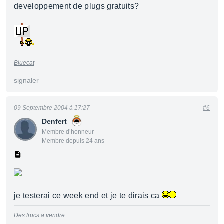
developpement de plugs gratuits?
Bluecat
signaler
09 Septembre 2004 à 17:27
#6
Denfert
Membre d’honneur
Membre depuis 24 ans
je testerai ce week end et je te dirais ca
Des trucs a vendre