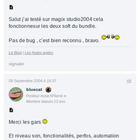
Salut j'ai testé sur magix studio2004 cela
fonctionnesur les deux soft du bundle.
Pas de bug , c'est bien reconnu , bravo.
Le Blog
|
Les Notes agiles
signaler
09 Septembre 2004 à 18:37
#9
bluecat
Posteur·euse AFfamé·e
Membre depuis 23 ans
Merci les gars
Et niveau son, fonctionalités, perfos, automation