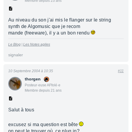
Membre depuis 23 ans
Au niveau du son j'ai mis le flanger sur le string
synth de Algomusic que je recom
mande (freeware), il y a un bon rendu
Le Blog
|
Les Notes agiles
signaler
10 Septembre 2004 à 10:35
#11
thorgen
Posteur·euse AFfolé·e
Membre depuis 21 ans
Salut à tous
excusez si ma question est bête
on peut le trouver où, ce plug in?