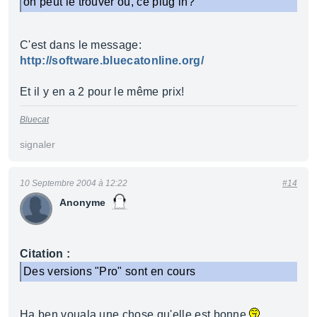
on peut le trouver où, ce plug in?
C'est dans le message:
http://software.bluecatonline.org/
Et il y en a 2 pour le même prix!
Bluecat
signaler
10 Septembre 2004 à 12:22
#14
Anonyme
Citation :
Des versions "Pro" sont en cours
Ha ben vouala une chose qu'elle est bonne