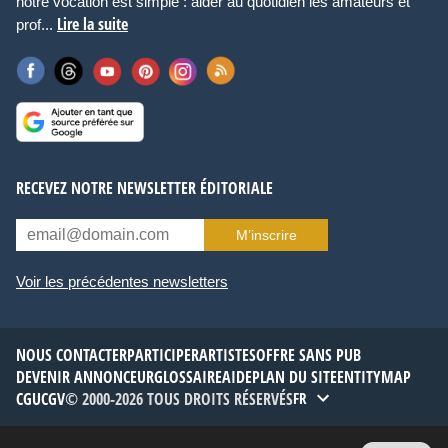
notre vocation est simple : aider au quotidien les amateurs et
Lire la suite
prof...
RECEVEZ NOTRE NEWSLETTER ÉDITORIALE
M’inscrire
Voir les précédentes newsletters
NOUS CONTACTER
PARTICIPER
ARTISTES
OFFRE SANS PUB
DEVENIR ANNONCEUR
GLOSSAIRE
AIDE
PLAN DU SITE
ENTITYMAP
CGU
CGV
© 2000-2026 TOUS DROITS RÉSERVÉS
FR