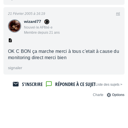
21 Février 2005 à 16:19
#6
wizard77
Nouvel·le AFfilié·e
Membre depuis 21 ans
OK C BON ça marche merci à tous c'etait à cause du
monitoring direct merci bien
signaler
S'INSCRIRE
RÉPONDRE À CE SUJET
< Liste des sujets
Charte
Options