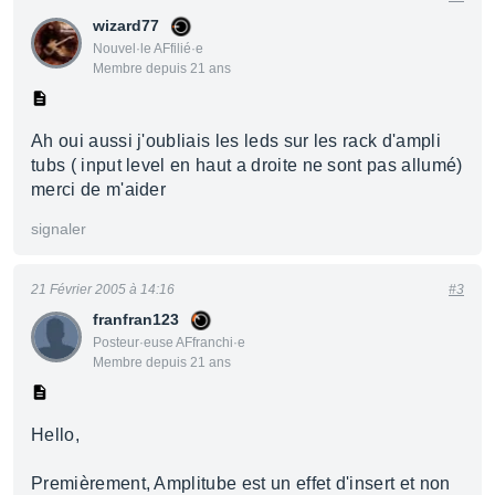
wizard77
Nouvel·le AFfilié·e
Membre depuis 21 ans
Ah oui aussi j'oubliais les leds sur les rack d'ampli
tubs ( input level en haut a droite ne sont pas allumé)
merci de m'aider
signaler
21 Février 2005 à 14:16
#3
franfran123
Posteur·euse AFfranchi·e
Membre depuis 21 ans
Hello,
Premièrement, Amplitube est un effet d'insert et non