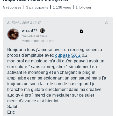
5 réponses
3 participants
1 138 vues
1 follower
21 Février 2005 à 13:47
#1
wizard77
Nouvel·le AFfilié·e
Membre depuis 21 ans
Bonjour à tous j'aimerai avoir un renseignement à
propos d'amplitube avec
cubase SX 2
.0.2
mon prof de musique m'a dit qu'on pouvait avoir un
son saturé " sans s'enregistrer " simplement en
activant le monitoring et en chargant le plug in
amplitube et en selectionnant un son saturé mais j'ai
toujours un son clair ( le son de base quand je
branche ma guitare directement dans ma creative
audigy 4 pro ) merci de m'eclairer sur ce sujet
merci d'avance et à bientot
Salut
Eric