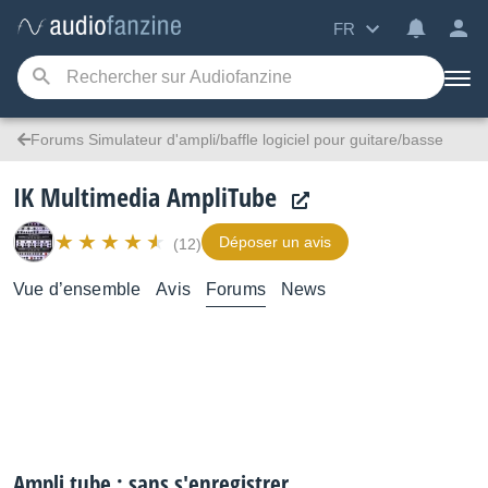
FR
Forums Simulateur d'ampli/baffle logiciel pour guitare/basse
IK Multimedia AmpliTube
Déposer un avis
(12)
Vue d’ensemble
Avis
Forums
News
Ampli tube : sans s'enregistrer