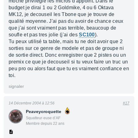
moche privilegie les micros d'appoint. Dans le
budget je dirai 1 ou 2 Goldmike, 4 ou 6 Oktava
MK12, je decouseil les Tbone que je trouve de
qualité moyenne. J'ai pas du avoir de chance ceux
que j'ai sont vraiment pas terrible, beaucoup de
soufle et pas tres jolie (j'ai des
SC100
).
Tu peux utilisé ta table, mais tu ne doit avoir que 2
sorties sur ce genre de modele et pas de groupe ni
de sortie direct. Donc enregistrer que 2 pistes ou un
premix ce que je decouseil si tu veux faire un truc un
peu pro ou alors faut que tu es vraiment confiance en
toi.
signaler
14 Décembre 2004 à 12:56
#17
Peaveycroquette
Squatteur·euse d’AF
Membre depuis 22 ans