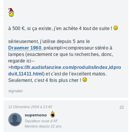
à 500 €, si ça existe, j'en achète 4 tout de suite !
sérieusement, j'utilise depuis 5 ans le
Drawmer 1960
, préampli+compresseur stéréo à
lampes (exactement ce que tu recherches, donc,
regarde ici--
>
https://fr.audiofanzine.com/produits/index,idpro
duit,11411.html
) et c'est de l'excellent matos.
Seulement, c'est 4 fois plus cher !
signaler
12 Décembre 2004 à 23:40
#3
supernono
Squatteur·euse d’AF
Membre depuis 22 ans