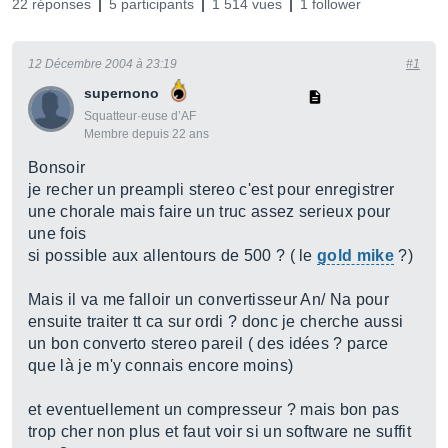
22 réponses
5 participants
1 514 vues
1 follower
12 Décembre 2004 à 23:19
#1
supernono
Squatteur·euse d’AF
Membre depuis 22 ans
Bonsoir
je recher un preampli stereo c'est pour enregistrer
une chorale mais faire un truc assez serieux pour
une fois
si possible aux allentours de 500 ? ( le
gold mike
?)
Mais il va me falloir un convertisseur An/ Na pour
ensuite traiter tt ca sur ordi ? donc je cherche aussi
un bon converto stereo pareil ( des idées ? parce
que là je m'y connais encore moins)
et eventuellement un compresseur ? mais bon pas
trop cher non plus et faut voir si un software ne suffit