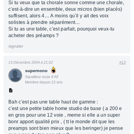
Si tu veux que ta chorale sonne comme une chorale,
c'est-à-dire un ensemble, deux micros (bien placés)
suffisent, alors 4… A moins qu'il y ait des voix
solistes à prendre séparément…
Si tu as une table, c'est parfait, pourquoi veux-tu
acheter des préamps ?
signaler
13 Décembre 2004 à 21:02
#13
supernono
Squatteur·euse d’AF
Membre depuis 22 ans
Bah c'est pas une table haut de gamme :
c'est une petite table home studio de base ( a 200 e
en gros pour une 12 voie , meme si elle a un super
bonr apport qualité prix , ( tt le monde dit que les
preamps sont bien mieux que les beringer) je pense