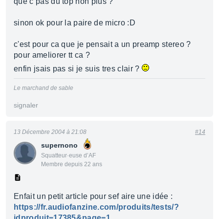
que c pas du top non plus ?
sinon ok pour la paire de micro :D
c'est pour ca que je pensait a un preamp stereo ?
pour ameliorer tt ca ?
enfin jsais pas si je suis tres clair ?
Le marchand de sable
signaler
13 Décembre 2004 à 21:08
#14
supernono
Squatteur·euse d’AF
Membre depuis 22 ans
Enfait un petit article pour sef aire une idée :
https://fr.audiofanzine.com/produits/tests/?
idproduit=17385&page=1