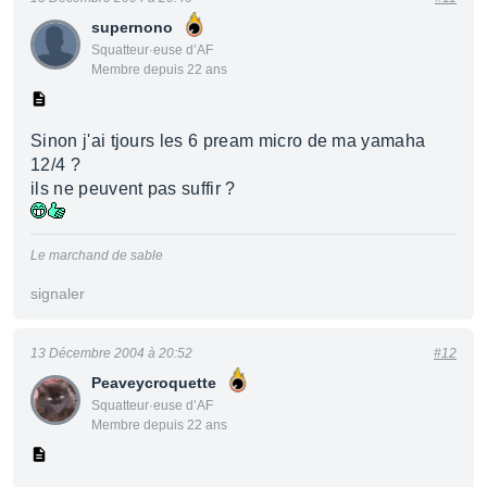
supernono
Squatteur·euse d’AF
Membre depuis 22 ans
Sinon j'ai tjours les 6 pream micro de ma yamaha
12/4 ?
ils ne peuvent pas suffir ?
Le marchand de sable
signaler
13 Décembre 2004 à 20:52
#12
Peaveycroquette
Squatteur·euse d’AF
Membre depuis 22 ans