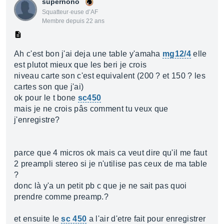
supernono
Squatteur·euse d’AF
Membre depuis 22 ans
Ah c'est bon j'ai deja une table y'amaha
mg12/4
elle
est plutot mieux que les beri je crois
niveau carte son c'est equivalent (200 ? et 150 ? les
cartes son que j'ai)
ok pour le t bone
sc450
mais je ne crois pâs comment tu veux que
j'enregistre?
parce que 4 micros ok mais ca veut dire qu'il me faut
2 preampli stereo si je n'utilise pas ceux de ma table
?
donc là y'a un petit pb c que je ne sait pas quoi
prendre comme preamp.?
et ensuite le
sc 450
a l'air d'etre fait pour enregistrer