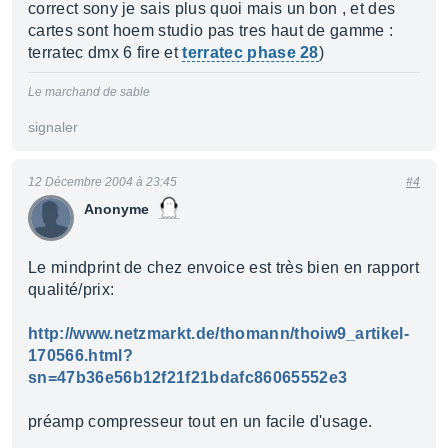
correct sony je sais plus quoi mais un bon , et des
cartes sont hoem studio pas tres haut de gamme :
terratec dmx 6 fire et
terratec phase 28
)
Le marchand de sable
signaler
12 Décembre 2004 à 23:45
#4
Anonyme
Le mindprint de chez envoice est très bien en rapport
qualité/prix:
http://www.netzmarkt.de/thomann/thoiw9_artikel-
170566.html?
sn=47b36e56b12f21f21bdafc86065552e3
préamp compresseur tout en un facile d'usage.