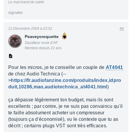
Le marchand de sable
signaler
12 Décembre 2004 à 23:52
#6
Peaveycroquette
Squatteur·euse d’AF
Membre depuis 22 ans
Pour les micros, je te conseille un couple de
AT4041
de chez Audio Technica (--
>
https://fr.audiofanzine.com/produits/index,idpro
duit,10286,mao,audiotechnica_at4041.html
)
ça dépasse légèrement ton budget, mais ils sont
excellents ; par contre, je ne suis pas convaincu qu'il
te faille absolument acheter un compresseur
(toujours ça d'économisé), vu le contexte que tu as
décrit ; certains plugs VST sont très efficaces.