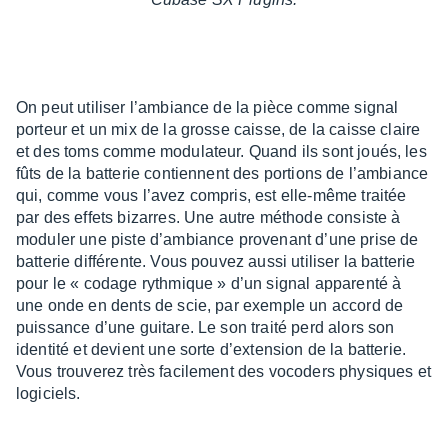
On peut utili­ser l’am­biance de la pièce comme signal
porteur et un mix de la grosse caisse, de la caisse claire
et des toms comme modu­la­teur. Quand ils sont joués, les
fûts de la batte­rie contiennent des portions de l’am­biance
qui, comme vous l’avez compris, est elle-même trai­tée
par des effets bizarres. Une autre méthode consiste à
modu­ler une piste d’am­biance prove­nant d’une prise de
batte­rie diffé­rente. Vous pouvez aussi utili­ser la batte­rie
pour le « codage ryth­mique » d’un signal appa­renté à
une onde en dents de scie, par exemple un accord de
puis­sance d’une guitare. Le son traité perd alors son
iden­tité et devient une sorte d’ex­ten­sion de la batte­rie.
Vous trou­ve­rez très faci­le­ment des voco­ders physiques et
logi­ciels.