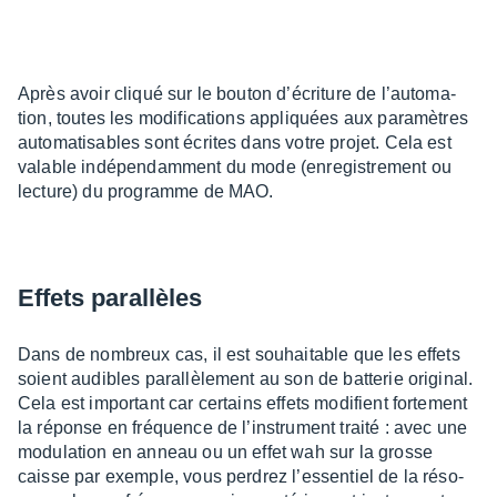
Après avoir cliqué sur le bouton d’écri­ture de l’au­to­ma­
tion, toutes les modi­fi­ca­tions appliquées aux para­mètres
auto­ma­ti­sables sont écrites dans votre projet. Cela est
valable indé­pen­dam­ment du mode (enre­gis­tre­ment ou
lecture) du programme de MAO.
Effets paral­lèles
Dans de nombreux cas, il est souhai­table que les effets
soient audibles paral­lè­le­ment au son de batte­rie origi­nal.
Cela est impor­tant car certains effets modi­fient forte­ment
la réponse en fréquence de l’ins­tru­ment traité : avec une
modu­la­tion en anneau ou un effet wah sur la grosse
caisse par exemple, vous perdrez l’es­sen­tiel de la réso­