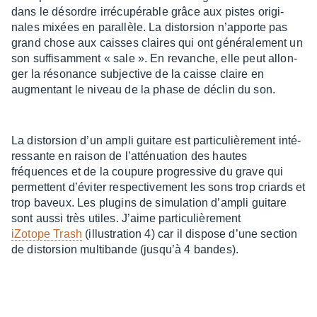
dans le désordre irré­cu­pé­rable grâce aux pistes origi­
nales mixées en paral­lèle. La distor­sion n’ap­porte pas
grand chose aux caisses claires qui ont géné­ra­le­ment un
son suffi­sam­ment « sale ». En revanche, elle peut allon­
ger la réso­nance subjec­tive de la caisse claire en
augmen­tant le niveau de la phase de déclin du son.
La distor­sion d’un ampli guitare est parti­cu­liè­re­ment inté­
res­sante en raison de l’at­té­nua­tion des hautes
fréquences et de la coupure progres­sive du grave qui
permettent d’évi­ter respec­ti­ve­ment les sons trop criards et
trop baveux. Les plugins de simu­la­tion d’am­pli guitare
sont aussi très utiles. J’aime parti­cu­liè­re­ment
iZotope Trash
(illus­tra­tion 4) car il dispose d’une section
de distor­sion multi­bande (jusqu’à 4 bandes).