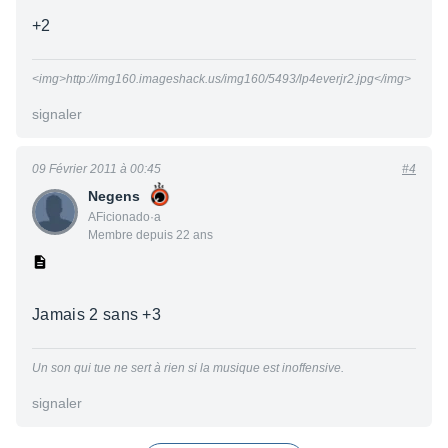
+2
<img>http://img160.imageshack.us/img160/5493/lp4everjr2.jpg</img>
signaler
09 Février 2011 à 00:45
#4
Negens
AFicionado·a
Membre depuis 22 ans
Jamais 2 sans +3
Un son qui tue ne sert à rien si la musique est inoffensive.
signaler