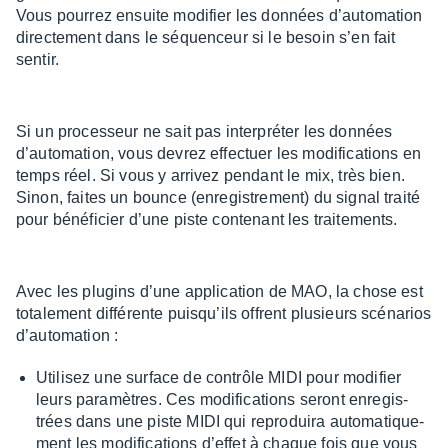
Vous pour­rez ensuite modi­fier les données d’au­to­ma­tion
direc­te­ment dans le séquen­ceur si le besoin s’en fait
sentir.
Si un proces­seur ne sait pas inter­pré­ter les données
d’au­to­ma­tion, vous devrez effec­tuer les modi­fi­ca­tions en
temps réel. Si vous y arri­vez pendant le mix, très bien.
Sinon, faites un bounce (enre­gis­tre­ment) du signal traité
pour béné­fi­cier d’une piste conte­nant les trai­te­ments.
Avec les plugins d’une appli­ca­tion de MAO, la chose est
tota­le­ment diffé­rente puisqu’ils offrent plusieurs scéna­rios
d’au­to­ma­tion :
Utili­sez une surface de contrôle MIDI pour modi­fier
leurs para­mètres. Ces modi­fi­ca­tions seront enre­gis­
trées dans une piste MIDI qui repro­duira auto­ma­tique­
ment les modi­fi­ca­tions d’ef­fet à chaque fois que vous