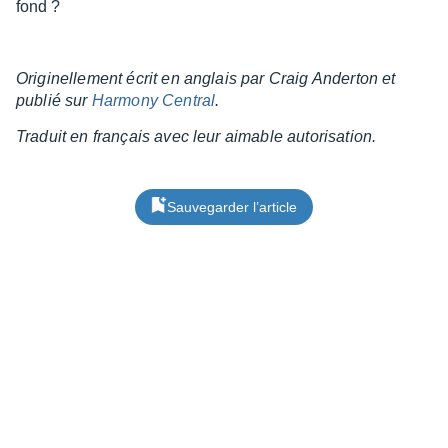
fond ?
Origi­nel­le­ment écrit en anglais par Craig Ander­ton et
publié sur
Harmony Central
.
Traduit en français avec leur aimable auto­ri­sa­tion.
Sauvegarder l’article