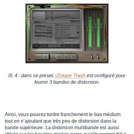
Ill. 4 : dans ce preset,
iZotope Trash
est confi­guré pour
four­nir 3 bandes de distor­sion.
Ainsi, vous pouvez tordre fran­che­ment le bas médium
tout en n’ajou­tant que très peu de distor­sion dans la
bande supé­rieure. La distor­sion multi­bande est aussi