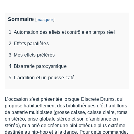
Sommaire
[
masquer
]
Automation des effets et contrôle en temps réel
Effets parallèles
Mes effets préférés
Bizarrerie paroxysmique
L'addition et un pousse-café
L’oc­ca­sion s’est présen­tée lorsque Discrete Drums, qui
propose habi­tuel­le­ment des biblio­thèques d’échan­tillons
de batte­rie multi­pistes (grosse caisse, caisse claire, toms
en stéréo, prise globale stéréo et son d’am­biance en
stéréo), m’a prié de créer une biblio­thèque plus extrême
desti­née au hip-hop et à la dance. Pour cette commande,