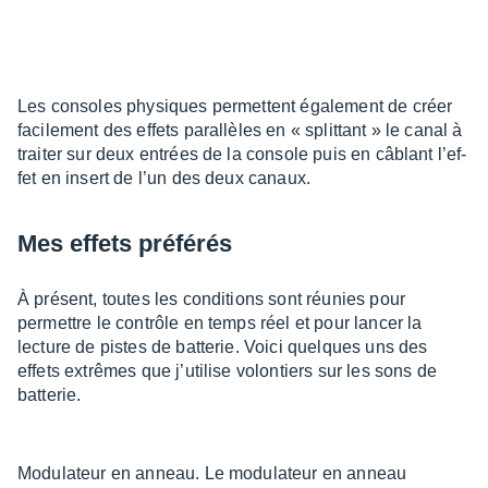
Les consoles physiques permettent égale­ment de créer
faci­le­ment des effets paral­lèles en « split­tant » le canal à
trai­ter sur deux entrées de la console puis en câblant l’ef­
fet en insert de l’un des deux canaux.
Mes effets préfé­rés
À présent, toutes les condi­tions sont réunies pour
permettre le contrôle en temps réel et pour lancer la
lecture de pistes de batte­rie. Voici quelques uns des
effets extrêmes que j’uti­lise volon­tiers sur les sons de
batte­rie.
Modu­la­teur en anneau. Le modu­la­teur en anneau