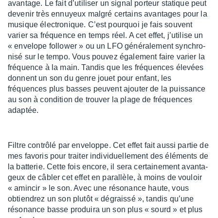
avan­tage. Le fait d’uti­li­ser un signal porteur statique peut
deve­nir très ennuyeux malgré certains avan­tages pour la
musique élec­tro­nique. C’est pourquoi je fais souvent
varier sa fréquence en temps réel. A cet effet, j’uti­lise un
« enve­lope follo­wer » ou un LFO géné­ra­le­ment synchro­
nisé sur le tempo. Vous pouvez égale­ment faire varier la
fréquence à la main. Tandis que les fréquences élevées
donnent un son du genre jouet pour enfant, les
fréquences plus basses peuvent ajou­ter de la puis­sance
au son à condi­tion de trou­ver la plage de fréquences
adap­tée.
Filtre contrôlé par enve­loppe. Cet effet fait aussi partie de
mes favo­ris pour trai­ter indi­vi­duel­le­ment des éléments de
la batte­rie. Cette fois encore, il sera certai­ne­ment avan­ta­
geux de câbler cet effet en paral­lèle, à moins de vouloir
« amin­cir » le son. Avec une réso­nance haute, vous
obtien­drez un son plutôt « dégraissé », tandis qu’une
réso­nance basse produira un son plus « sourd » et plus