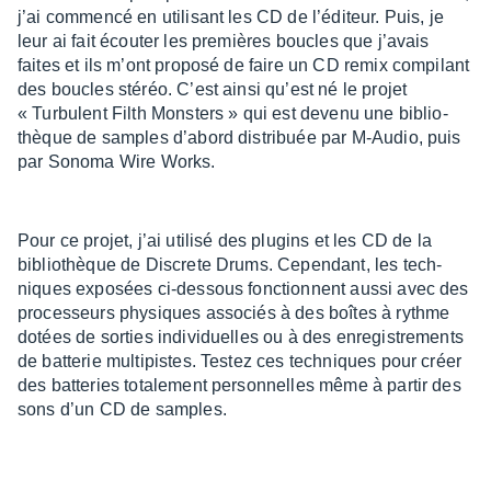
j’ai commencé en utili­sant les CD de l’édi­teur. Puis, je
leur ai fait écou­ter les premières boucles que j’avais
faites et ils m’ont proposé de faire un CD remix compi­lant
des boucles stéréo. C’est ainsi qu’est né le projet
« Turbu­lent Filth Mons­ters » qui est devenu une biblio­
thèque de samples d’abord distri­buée par M-Audio, puis
par Sonoma Wire Works.
Pour ce projet, j’ai utilisé des plugins et les CD de la
biblio­thèque de Discrete Drums. Cepen­dant, les tech­
niques expo­sées ci-dessous fonc­tionnent aussi avec des
proces­seurs physiques asso­ciés à des boîtes à rythme
dotées de sorties indi­vi­duelles ou à des enre­gis­tre­ments
de batte­rie multi­pistes. Testez ces tech­niques pour créer
des batte­ries tota­le­ment person­nelles même à partir des
sons d’un CD de samples.