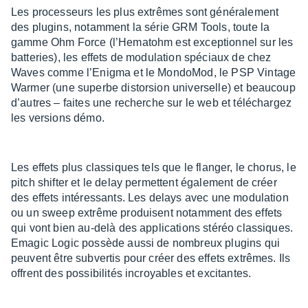
Les proces­seurs les plus extrêmes sont géné­ra­le­ment
des plugins, notam­ment la série GRM Tools, toute la
gamme Ohm Force (l’He­ma­tohm est excep­tion­nel sur les
batte­ries), les effets de modu­la­tion spéciaux de chez
Waves comme l’Enigma et le Mondo­Mod, le PSP Vintage
Warmer (une superbe distor­sion univer­selle) et beau­coup
d’autres – faites une recherche sur le web et télé­char­gez
les versions démo.
Les effets plus clas­siques tels que le flan­ger, le chorus, le
pitch shif­ter et le delay permettent égale­ment de créer
des effets inté­res­sants. Les delays avec une modu­la­tion
ou un sweep extrême produisent notam­ment des effets
qui vont bien au-delà des appli­ca­tions stéréo clas­siques.
Emagic Logic possède aussi de nombreux plugins qui
peuvent être subver­tis pour créer des effets extrêmes. Ils
offrent des possi­bi­li­tés incroyables et exci­tantes.