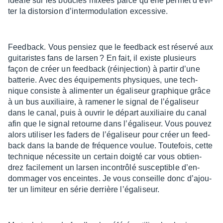
idéale sur les boucles mixées parce qu’elle permet d’évi­
ter la distor­sion d’in­ter­mo­du­la­tion exces­sive.
Feed­back. Vous pensiez que le feed­back est réservé aux
guita­ristes fans de larsen ? En fait, il existe plusieurs
façon de créer un feed­back (réinjec­tion) à partir d’une
batte­rie. Avec des équi­pe­ments physiques, une tech­
nique consiste à alimen­ter un égali­seur graphique grâce
à un bus auxi­liaire, à rame­ner le signal de l’éga­li­seur
dans le canal, puis à ouvrir le départ auxi­liaire du canal
afin que le signal retourne dans l’éga­li­seur. Vous pouvez
alors utili­ser les faders de l’éga­li­seur pour créer un feed­
back dans la bande de fréquence voulue. Toute­fois, cette
tech­nique néces­site un certain doigté car vous obtien­
drez faci­le­ment un larsen incon­trôlé suscep­tible d’en­
dom­ma­ger vos enceintes. Je vous conseille donc d’ajou­
ter un limi­teur en série derrière l’éga­li­seur.