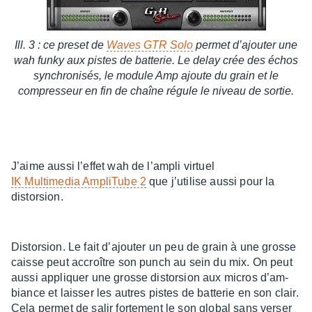
Ill. 3 : ce preset de
Waves GTR Solo
permet d’ajou­ter une
wah funky aux pistes de batte­rie. Le delay crée des échos
synchro­ni­sés, le module Amp ajoute du grain et le
compres­seur en fin de chaîne régule le niveau de sortie.
J’aime aussi l’ef­fet wah de l’am­pli virtuel
IK Multi­me­dia Ampli­Tube 2
que j’uti­lise aussi pour la
distor­sion.
Distor­sion. Le fait d’ajou­ter un peu de grain à une grosse
caisse peut accroître son punch au sein du mix. On peut
aussi appliquer une grosse distor­sion aux micros d’am­
biance et lais­ser les autres pistes de batte­rie en son clair.
Cela permet de salir forte­ment le son global sans verser