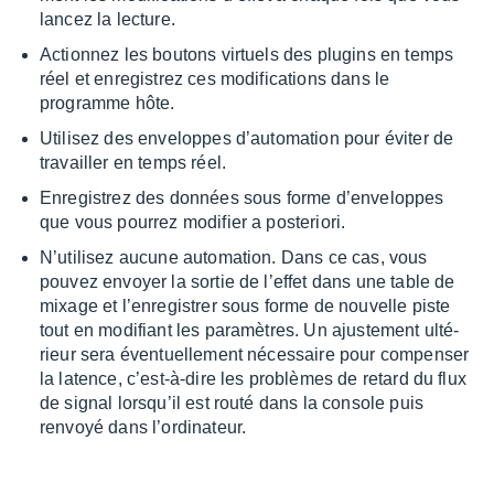
lancez la lecture.
Action­nez les boutons virtuels des plugins en temps
réel et enre­gis­trez ces modi­fi­ca­tions dans le
programme hôte.
Utili­sez des enve­loppes d’au­to­ma­tion pour éviter de
travailler en temps réel.
Enre­gis­trez des données sous forme d’en­ve­loppes
que vous pour­rez modi­fier a poste­riori.
N’uti­li­sez aucune auto­ma­tion. Dans ce cas, vous
pouvez envoyer la sortie de l’ef­fet dans une table de
mixage et l’en­re­gis­trer sous forme de nouvelle piste
tout en modi­fiant les para­mètres. Un ajus­te­ment ulté­
rieur sera éven­tuel­le­ment néces­saire pour compen­ser
la latence, c’est-à-dire les problèmes de retard du flux
de signal lorsqu’il est routé dans la console puis
renvoyé dans l’or­di­na­teur.