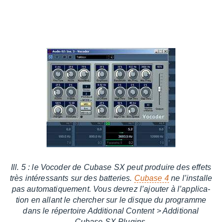
Ill. 5 : le Voco­der de Cubase SX peut produire des effets
très inté­res­sants sur des batte­ries.
Cubase 4
ne l’ins­talle
pas auto­ma­tique­ment. Vous devrez l’ajou­ter à l’ap­pli­ca­
tion en allant le cher­cher sur le disque du programme
dans le réper­toire Addi­tio­nal Content > Addi­tio­nal
Cubase SX Plugins.