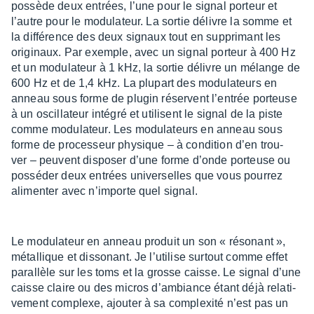
possède deux entrées, l’une pour le signal porteur et
l’autre pour le modu­la­teur. La sortie délivre la somme et
la diffé­rence des deux signaux tout en suppri­mant les
origi­naux. Par exemple, avec un signal porteur à 400 Hz
et un modu­la­teur à 1 kHz, la sortie délivre un mélange de
600 Hz et de 1,4 kHz. La plupart des modu­la­teurs en
anneau sous forme de plugin réservent l’en­trée porteuse
à un oscil­la­teur inté­gré et utilisent le signal de la piste
comme modu­la­teur. Les modu­la­teurs en anneau sous
forme de proces­seur physique – à condi­tion d’en trou­
ver – peuvent dispo­ser d’une forme d’onde porteuse ou
possé­der deux entrées univer­selles que vous pour­rez
alimen­ter avec n’im­porte quel signal.
Le modu­la­teur en anneau produit un son « réso­nant »,
métal­lique et disso­nant. Je l’uti­lise surtout comme effet
paral­lèle sur les toms et la grosse caisse. Le signal d’une
caisse claire ou des micros d’am­biance étant déjà rela­ti­
ve­ment complexe, ajou­ter à sa complexité n’est pas un