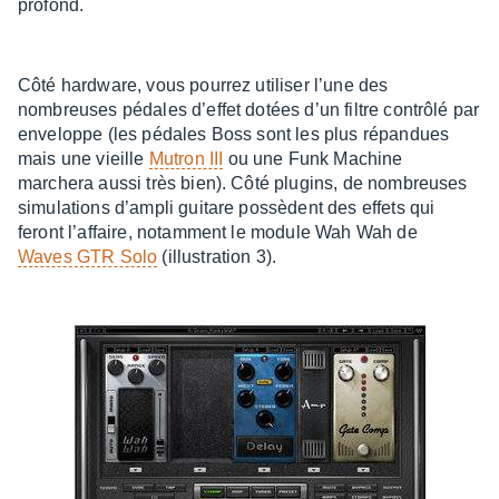
profond.
Côté hard­ware, vous pour­rez utili­ser l’une des
nombreuses pédales d’ef­fet dotées d’un filtre contrôlé par
enve­loppe (les pédales Boss sont les plus répan­dues
mais une vieille
Mutron III
ou une Funk Machine
marchera aussi très bien). Côté plugins, de nombreuses
simu­la­tions d’am­pli guitare possèdent des effets qui
feront l’af­faire, notam­ment le module Wah Wah de
Waves GTR Solo
(illus­tra­tion 3).