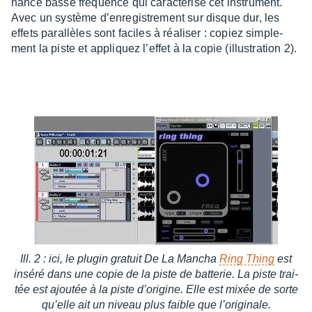
nance basse fréquence qui carac­té­rise cet instru­ment.
Avec un système d’en­re­gis­tre­ment sur disque dur, les
effets paral­lèles sont faciles à réali­ser : copiez simple­
ment la piste et appliquez l’ef­fet à la copie (illus­tra­tion 2).
Ill. 2 : ici, le plugin gratuit De La Mancha
Ring Thing
est
inséré dans une copie de la piste de batte­rie. La piste trai­
tée est ajou­tée à la piste d’ori­gine. Elle est mixée de sorte
qu’elle ait un niveau plus faible que l’ori­gi­nale.