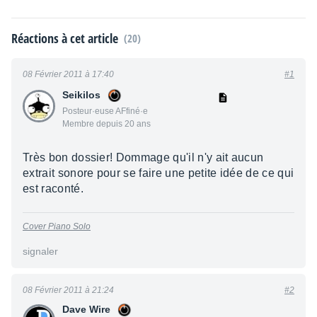
Réactions à cet article
(20)
08 Février 2011 à 17:40
#1
Seikilos
Posteur·euse AFfiné·e
Membre depuis 20 ans
Très bon dossier! Dommage qu'il n'y ait aucun
extrait sonore pour se faire une petite idée de ce qui
est raconté.
Cover Piano Solo
signaler
08 Février 2011 à 21:24
#2
Dave Wire