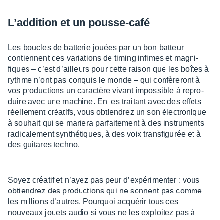
L’ad­di­tion et un pousse-café
Les boucles de batte­rie jouées par un bon batteur
contiennent des varia­tions de timing infimes et magni­
fiques – c’est d’ailleurs pour cette raison que les boîtes à
rythme n’ont pas conquis le monde – qui confè­re­ront à
vos produc­tions un carac­tère vivant impos­sible à repro­
duire avec une machine. En les trai­tant avec des effets
réel­le­ment créa­tifs, vous obtien­drez un son élec­tro­nique
à souhait qui se mariera parfai­te­ment à des instru­ments
radi­ca­le­ment synthé­tiques, à des voix trans­fi­gu­rée et à
des guitares techno.
Soyez créa­tif et n’ayez pas peur d’ex­pé­ri­men­ter : vous
obtien­drez des produc­tions qui ne sonnent pas comme
les millions d’autres. Pourquoi acqué­rir tous ces
nouveaux jouets audio si vous ne les exploi­tez pas à