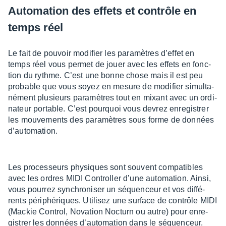
Auto­ma­tion des effets et contrôle en
temps réel
Le fait de pouvoir modi­fier les para­mètres d’ef­fet en
temps réel vous permet de jouer avec les effets en fonc­
tion du rythme. C’est une bonne chose mais il est peu
probable que vous soyez en mesure de modi­fier simul­ta­
né­ment plusieurs para­mètres tout en mixant avec un ordi­
na­teur portable. C’est pourquoi vous devrez enre­gis­trer
les mouve­ments des para­mètres sous forme de données
d’au­to­ma­tion.
Les proces­seurs physiques sont souvent compa­tibles
avec les ordres MIDI Control­ler d’une auto­ma­tion. Ainsi,
vous pour­rez synchro­ni­ser un séquen­ceur et vos diffé­
rents péri­phé­riques. Utili­sez une surface de contrôle MIDI
(Mackie Control, Nova­tion Nocturn ou autre) pour enre­
gis­trer les données d’au­to­ma­tion dans le séquen­ceur.