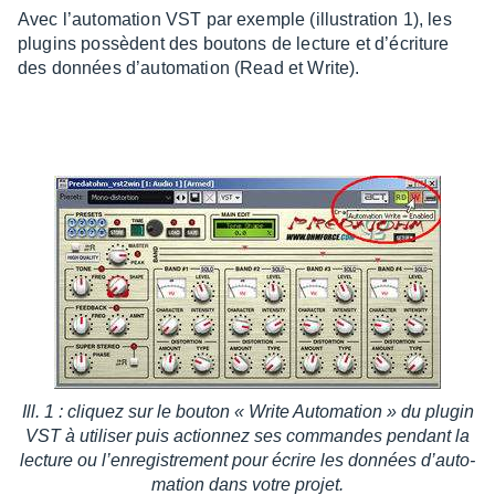
Avec l’au­to­ma­tion VST par exemple (illus­tra­tion 1), les
plugins possèdent des boutons de lecture et d’écri­ture
des données d’au­to­ma­tion (Read et Write).
Ill. 1 : cliquez sur le bouton « Write Auto­ma­tion » du plugin
VST à utili­ser puis action­nez ses commandes pendant la
lecture ou l’en­re­gis­tre­ment pour écrire les données d’au­to­
ma­tion dans votre projet.