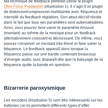
Ma tech­nique de feed­back préfé­rée utilise le plugin
Ohm Force Preda­tohm
(illus­tra­tion 1). Il s’agit d’un plugin
de distor­sion/compres­sion multi­bande avec fréquence et
inten­sité du feed­back réglables. Son atout déci­sif réside
dans le fait que tous ses para­mètres sont auto­ma­ti­sables.
Ainsi, vous pouvez faire varier le para­mètre Amount
(montant) au rythme de la musique pour un feed­back
alter­na­ti­ve­ment crois­sant et décrois­sant. De même, vous
pouvez conser­ver un montant très élevé et faire varier la
fréquence. Le feed­back appa­raît alors lorsque la
fréquence passe sur une bande conte­nant beau­coup
d’éner­gie audio, puis dispa­raît dès que le balayage de la
fréquence quitte la bande en ques­tion.
Bizar­re­rie paroxys­mique
Les voco­ders (illus­tra­tion 5) sont très inté­res­sants sur les
batte­ries car ils permettent diffé­rents types d’ef­fet.