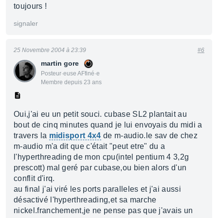
toujours !
signaler
25 Novembre 2004 à 23:39
#6
martin gore
Posteur·euse AFfiné·e
Membre depuis 23 ans
Oui,j'ai eu un petit souci. cubase SL2 plantait au
bout de cinq minutes quand je lui envoyais du midi a
travers la
midisport 4x4
de m-audio.le sav de chez
m-audio m'a dit que c'était "peut etre" du a
l'hyperthreading de mon cpu(intel pentium 4 3,2g
prescott) mal geré par cubase,ou bien alors d'un
conflit d'irq.
au final j'ai viré les ports paralleles et j'ai aussi
désactivé l'hyperthreading,et sa marche
nickel.franchement,je ne pense pas que j'avais un