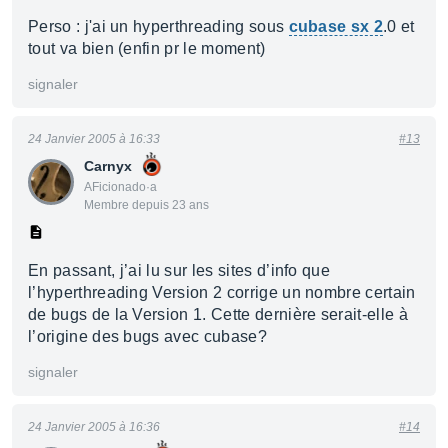
Perso : j'ai un hyperthreading sous
cubase sx 2
.0 et
tout va bien (enfin pr le moment)
signaler
24 Janvier 2005 à 16:33
#13
Carnyx
AFicionado·a
Membre depuis 23 ans
En passant, j’ai lu sur les sites d’info que
l’hyperthreading Version 2 corrige un nombre certain
de bugs de la Version 1. Cette dernière serait-elle à
l’origine des bugs avec cubase?
signaler
24 Janvier 2005 à 16:36
#14