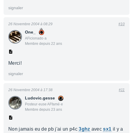
signaler
26 Novembre 2004 à 08:29
#10
One_
AFicionado·a
Membre depuis 22 ans
Merci!
signaler
26 Novembre 2004 à 17:38
#11
Ludovic.gesse
Posteur·euse AFfamé·e
Membre depuis 23 ans
Non jamais eu de pb j'ai un p4c
3ghz
avec
sx1
il y a