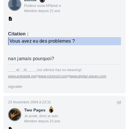
Posteur·euse AFfamé·e
Membre depuis 22 ans
Citation :
Vous avez eu des problemes ?
nan jamais pourquoi?
____d(-_-)b_____coz silence has no meaning!
www.antistatik.net
///
www.rctcprod.com
///
www.digital-slaves.com
signaler
25 Novembre 2004 à 23:31
#4
Two Pages
Je poste, donc je suis
Membre depuis 23 ans