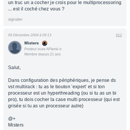
un truc un a cocher je crois pour le multiprocessoring
... est il coché chez vous ?
signaler
09 Décembre 2004 à 09:13
#12
Misters
Posteur·euse AFfamé·e
Membre depuis 21 ans
Salut,
Dans configuration des périphériques, je pense ds
vst multirack : tu as le bouton 'expert' et si ton
processeur est un hyperthreading (ou si tu as un bi
pro), tu dois cocher la case multi processeur (qui est
grisée si tu as un processeur autre)
@+
Misters