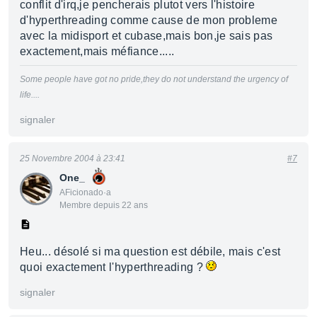
conflit d'irq,je pencherais plutot vers l'histoire
d'hyperthreading comme cause de mon probleme
avec la midisport et cubase,mais bon,je sais pas
exactement,mais méfiance.....
Some people have got no pride,they do not understand the urgency of
life....
signaler
25 Novembre 2004 à 23:41
#7
One_
AFicionado·a
Membre depuis 22 ans
Heu... désolé si ma question est débile, mais c'est
quoi exactement l'hyperthreading ?
signaler