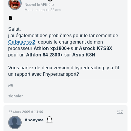
Nouvel·le AFfilié·e
Membre depuis 22 ans
Salut,
j'ai également des problèmes pour le lancement de
Cubase sx2
, depuis le changement de mon
processeur
Athlon xp1800+
sur
Asrock K7S8X
pour un
Athlon 64 2800+
sur
Asus K8N
Vous parlez de deux version d'hypertreading, y a t'il
un rapport avec l'hypertransport?
HB
signaler
17 Mars 2005 à 13:06
#17
Anonyme