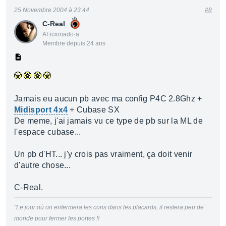
25 Novembre 2004 à 23:44
#8
C-Real
AFicionado·a
Membre depuis 24 ans
Jamais eu aucun pb avec ma config P4C 2.8Ghz +
Midisport 4x4
+ Cubase SX
De meme, j'ai jamais vu ce type de pb sur la ML de
l'espace cubase...
Un pb d'HT... j'y crois pas vraiment, ça doit venir
d'autre chose...
C-Real.
"Le jour où on enfermera les cons dans les placards, il restera peu de
monde pour fermer les portes !!