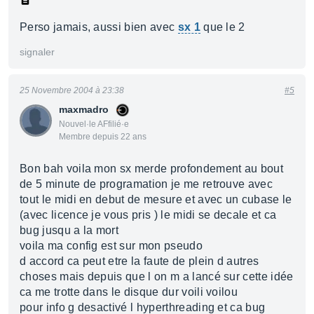
Perso jamais, aussi bien avec
sx 1
que le 2
signaler
25 Novembre 2004 à 23:38
#5
maxmadro
Nouvel·le AFfilié·e
Membre depuis 22 ans
Bon bah voila mon sx merde profondement au bout
de 5 minute de programation je me retrouve avec
tout le midi en debut de mesure et avec un cubase le
(avec licence je vous pris ) le midi se decale et ca
bug jusqu a la mort
voila ma config est sur mon pseudo
d accord ca peut etre la faute de plein d autres
choses mais depuis que l on m a lancé sur cette idée
ca me trotte dans le disque dur voili voilou
pour info g desactivé l hyperthreading et ca bug