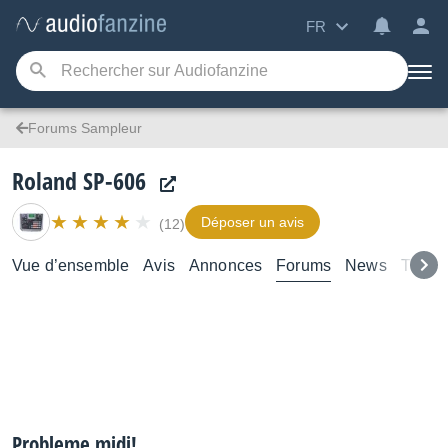
FR
Forums Sampleur
Roland SP-606
Déposer un avis
(12)
Vue d’ensemble
Avis
Annonces
Forums
News
Tutori
Probleme midi!