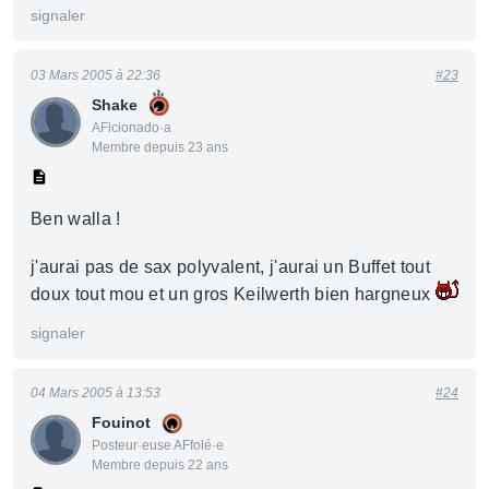
signaler
03 Mars 2005 à 22:36
#23
Shake
AFicionado·a
Membre depuis 23 ans
Ben walla !
j'aurai pas de sax polyvalent, j'aurai un Buffet tout
doux tout mou et un gros Keilwerth bien hargneux
signaler
04 Mars 2005 à 13:53
#24
Fouinot
Posteur·euse AFfolé·e
Membre depuis 22 ans