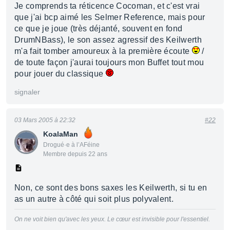
Je comprends ta réticence Cocoman, et c'est vrai
que j'ai bcp aimé les Selmer Reference, mais pour
ce que je joue (très déjanté, souvent en fond
DrumNBass), le son assez agressif des Keilwerth
m'a fait tomber amoureux à la première écoute
/
de toute façon j'aurai toujours mon Buffet tout mou
pour jouer du classique
signaler
03 Mars 2005 à 22:32
#22
KoalaMan
Drogué·e à l’AFéine
Membre depuis 22 ans
Non, ce sont des bons saxes les Keilwerth, si tu en
as un autre à côté qui soit plus polyvalent.
On ne voit bien qu'avec les yeux. Le cœur est invisible pour l'essentiel.