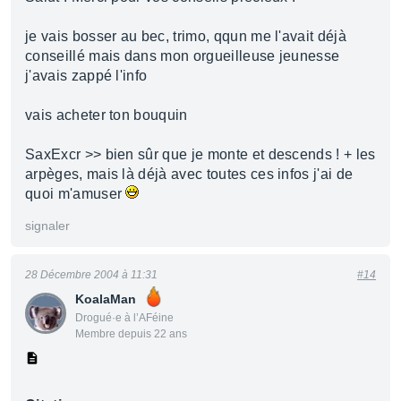
je vais bosser au bec, trimo, qqun me l'avait déjà
conseillé mais dans mon orgueilleuse jeunesse
j'avais zappé l'info
vais acheter ton bouquin
SaxExcr >> bien sûr que je monte et descends ! + les
arpèges, mais là déjà avec toutes ces infos j'ai de
quoi m'amuser
signaler
28 Décembre 2004 à 11:31
#14
KoalaMan
Drogué·e à l’AFéine
Membre depuis 22 ans