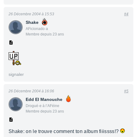
26 Décembre 2004 à 15:53
#4
Shake
AFicionado·a
Membre depuis 23 ans
signaler
26 Décembre 2004 à 16:06
#5
Edd El Manouche
Drogué·e à l’AFéine
Membre depuis 23 ans
Shake: on le trouve comment ton album fiiissss!?