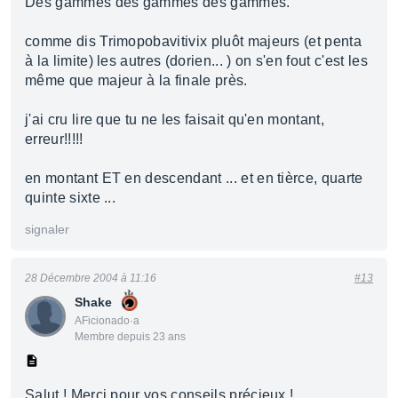
Des gammes des gammes des gammes.
comme dis Trimopobavitivix pluôt majeurs (et penta
à la limite) les autres (dorien... ) on s'en fout c'est les
même que majeur à la finale près.
j'ai cru lire que tu ne les faisait qu'en montant,
erreur!!!!!
en montant ET en descendant ... et en tièrce, quarte
quinte sixte ...
signaler
28 Décembre 2004 à 11:16
#13
Shake
AFicionado·a
Membre depuis 23 ans
Salut ! Merci pour vos conseils précieux !