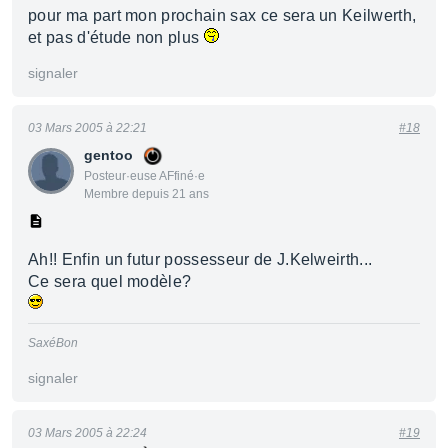
pour ma part mon prochain sax ce sera un Keilwerth,
et pas d'étude non plus
signaler
03 Mars 2005 à 22:21
#18
gentoo
Posteur·euse AFfiné·e
Membre depuis 21 ans
Ah!! Enfin un futur possesseur de J.Kelweirth...
Ce sera quel modèle?
SaxéBon
signaler
03 Mars 2005 à 22:24
#19