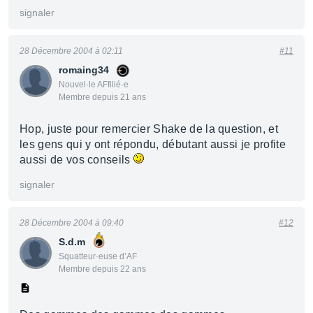
signaler
28 Décembre 2004 à 02:11
#11
romaing34
Nouvel·le AFfilié·e
Membre depuis 21 ans
Hop, juste pour remercier Shake de la question, et
les gens qui y ont répondu, débutant aussi je profite
aussi de vos conseils
signaler
28 Décembre 2004 à 09:40
#12
S.d.m
Squatteur·euse d’AF
Membre depuis 22 ans