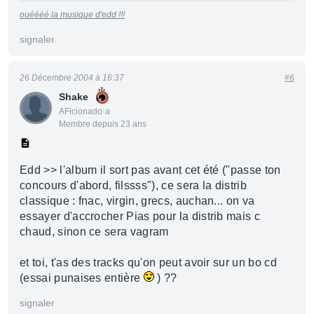
ouéééé la musique d'edd !!!
signaler
26 Décembre 2004 à 16:37
#6
Shake
AFicionado·a
Membre depuis 23 ans
Edd >> l'album il sort pas avant cet été ("passe ton
concours d'abord, filssss"), ce sera la distrib
classique : fnac, virgin, grecs, auchan... on va
essayer d'accrocher Pias pour la distrib mais c
chaud, sinon ce sera vagram
et toi, t'as des tracks qu'on peut avoir sur un bo cd
(essai punaises entière
) ??
signaler