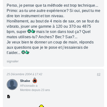
Perso, je pense que ta méthode est trop technique...
Primo: as-tu une autre expérience? Si oui, peut tu me
dire ton instrument et ton niveau.
Honêtement, au bout de 4 mois de sax, on se fout du
vibrato, jouer une gamme à 120 ou 370 ou 4875
bpm, super
mais le son dans tout ça? Quel
matos utilises-tu? Anches? Bec? Sax?...
Je veux bien te donner un coup de main, réponds
aux questions que je te pose et j'essaierais de
t'aider...
signaler
25 Décembre 2004 à 17:42
#3
Shake
AFicionado·a
Membre depuis 23 ans