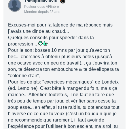
Trimopobavitivix
Posteur·euse AFfiné·e
Membre depuis 23 ans
Excuses-moi pour la latence de ma réponce mais
j'avais une dinde au chaud...
Quelques conseils pour speeder dans ta
progression...
Pour le son: bosses 10 mns par jour qu'avec ton
bec... cherches à obtenir plusieurs notes (jusqu'à
une octave avec un peu de travail)... ça t'ouvrira ton
son, te détencra ton embouchure & te dévellopera ta
"colonne d'air",
Pour les doigts: "exercices mécaniques" de Londeix
(éd. Lemoine). C'est bête à manger du foin, mais ça
marche... Attention toutefois, il ne faut en faire que
très peu de temps par jour, et vérifier sans cesse ta
souplesse... en effet, si tu te raidis, tu obtiendras tout
l'inverse de ce que tu veux (c'est un bouquin que je
ne recommende que rarement, il faut avoir de
l'expérience pour l'utiliser à bon escient, mais toi, tu