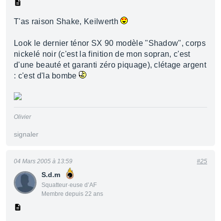
T'as raison Shake, Keilwerth
Look le dernier ténor SX 90 modèle "Shadow", corps
nickelé noir (c'est la finition de mon sopran, c'est
d'une beauté et garanti zéro piquage), clétage argent
: c'est d'la bombe
Olivier
signaler
04 Mars 2005 à 13:59
#25
S.d.m
Squatteur·euse d’AF
Membre depuis 22 ans