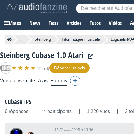
Matos
News
Tests
Articles
Tutos
Vidéos
A
...
Steinberg
Informatique musicale
Logiciels M
Steinberg Cubase 1.0 Atari
Déposer un avis
(3)
Vue d’ensemble
Avis
Forums
Cubase IPS
6 réponses
4 participants
1 220 vues
2 fo
11 Février 2005 à 13:39