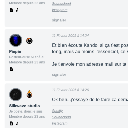
Membre depuis 23 ans
Soundcloud
Instagram
signaler
11 Février 2005 à 14:24
Et bien écoute Kando, si ça t'est po
Piepie
long, mais au moins l'essenciel, ce s
Posteur·euse AFfiné·e
Membre depuis 23 ans
Je t'envoie mon adresse mail sur ta
signaler
11 Février 2005 à 14:26
Ok ben...j'essaye de te faire ca dema
Silkwave studio
Spotify
Je poste, donc je suis
Membre depuis 23 ans
Soundcloud
Instagram