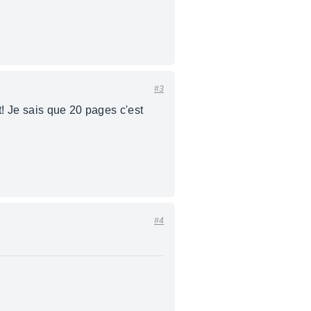
#3
t! Je sais que 20 pages c'est
#4