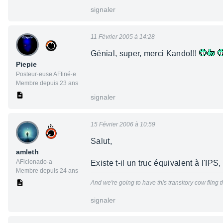
signaler
11 Février 2005 à 14:28
Génial, super, merci Kando!!!
Piepie
Posteur·euse AFfiné·e
Membre depuis 23 ans
signaler
15 Février 2006 à 10:59
Salut,
amleth
AFicionado·a
Existe t-il un truc équivalent à l'IP
Membre depuis 24 ans
And we're going to have this transitory cow fling t
signaler