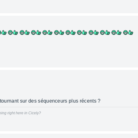
S, tournant sur des séquenceurs plus récents ?
hing right here in Cicely?