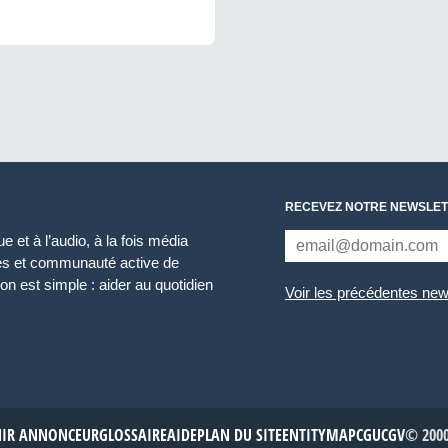
RECEVEZ NOTRE NEWSLET
 et à l’audio, à la fois média
ces et communauté active de
n est simple : aider au quotidien
Voir les précédentes new
NIR ANNONCEUR
GLOSSAIRE
AIDE
PLAN DU SITE
ENTITYMAP
CGU
CGV
© 2000