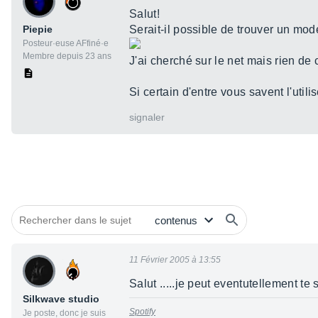
Salut!
Piepie
Serait-il possible de trouver un mod
Posteur·euse AFfiné·e
Membre depuis 23 ans
J'ai cherché sur le net mais rien de 
Si certain d'entre vous savent l'utili
signaler
11 Février 2005 à 13:55
Salut .....je peut eventutellement t
Silkwave studio
Spotify
Je poste, donc je suis