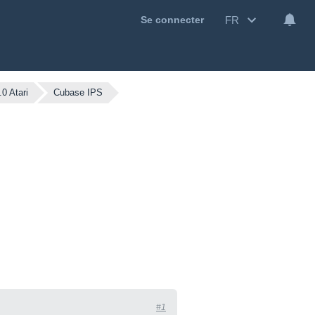
FR
Se connecter
0 Atari
Cubase IPS
#1