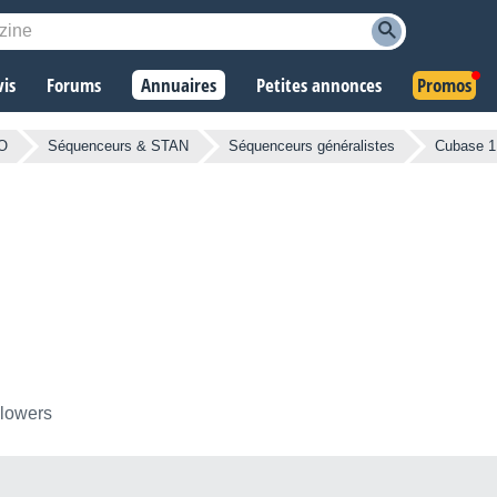
vis
Forums
Annuaires
Petites annonces
Promos
AO
Séquenceurs & STAN
Séquenceurs généralistes
Cubase 1.
llowers