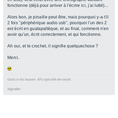
fonctionne (déjà pour arriver à l'écrire ici, j'ai lutté)...
Alors bon, je pinaille peut être, mais pourquoi y-a-t'il
2 fois "périphérique audio usb", pourquoi l'un des 2
est écrit en guatapaltèque, et au final, comment n'en
avoir qu'un, écrit correctement, et qui fonctionne.
Ah oui, et le crochet, il signifie quelquechose ?
Merci.
God's in his heaven. All's right with the world.
signaler