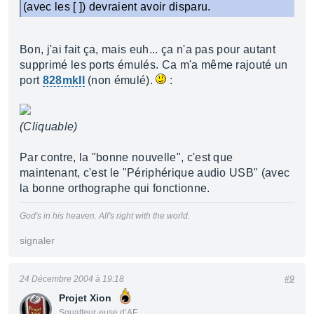
(avec les [ ]) devraient avoir disparu.
Bon, j'ai fait ça, mais euh... ça n'a pas pour autant
supprimé les ports émulés. Ca m'a même rajouté un
port
828mkII
(non émulé).
:
(Cliquable)
Par contre, la "bonne nouvelle", c'est que
maintenant, c'est le "Périphérique audio USB" (avec
la bonne orthographe qui fonctionne.
God's in his heaven. All's right with the world.
signaler
24 Décembre 2004 à 19:18
#9
Projet Xion
Squatteur·euse d’AF