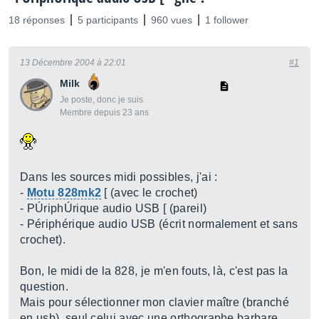
18 réponses
5 participants
960 vues
1 follower
13 Décembre 2004 à 22:01
#1
Milk
Je poste, donc je suis
Membre depuis 23 ans
Dans les sources midi possibles, j'ai :
-
Motu 828mk2
[ (avec le crochet)
- PÚriphÚrique audio USB [ (pareil)
- Périphérique audio USB (écrit normalement et sans
crochet).
Bon, le midi de la 828, je m'en fouts, là, c'est pas la
question.
Mais pour sélectionner mon clavier maître (branché
en usb), seul celui avec une orthographe barbare