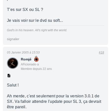
T'es sur SX ou SL ?
Je vais voir sur le dvd su soft...
God's in his heaven. All's right with the world.
signaler
05 Janvier 2005 à 15:53
#18
Romjé
AFicionado·a
Membre depuis 22 ans
Salut !
Ah merde, c'est seulement pour la version 3.0.1 de
SX. Va falloir attendre l'update pour SL 3, ça devrait
être pareil.