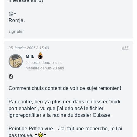
intéressants ;o)
@+
Romjé.
signaler
05 Janvier 2005 à 15:40
#17
Milk
Je poste, donc je suis
Membre depuis 23 ans
Comment chuis content de voir ce sujet remonter !
Par contre, ben y'a plus rien dans le dossier "midi
port enabler", vu que j'ai déplacé le fichier
ignoreportfilter à la racine du dossier Cubase.
Point de Pdf en vue... J'ai fait une recherche, je l'ai
pas trouvé.