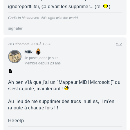
ignoreportfilter, ça drvait les supprimer... (re-
)
God's in his heaven. All's right with the world.
signaler
26 Décembre 2004 à 19:20
#12
Milk
Je poste, donc je suis
Membre depuis 23 ans
Ah ben v'là que j'ai un "Mappeur MIDI Microsoft [" qui
s'est rajouté, maintenant !
Au lieu de me supprimer des trucs inutiles, il m'en
rajoute à chaque fois !!!
Heeelp