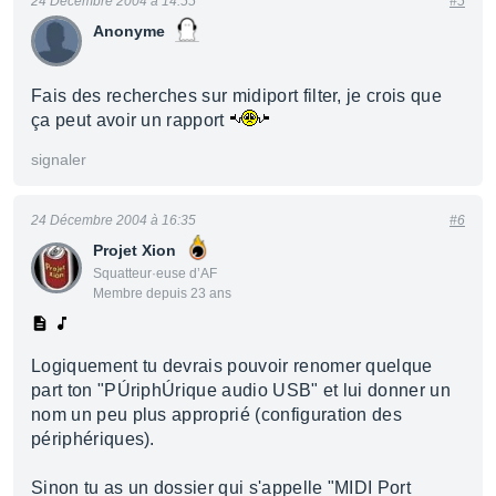
24 Décembre 2004 à 14:55
#5
Anonyme
Fais des recherches sur midiport filter, je crois que
ça peut avoir un rapport
signaler
24 Décembre 2004 à 16:35
#6
Projet Xion
Squatteur·euse d’AF
Membre depuis 23 ans
Logiquement tu devrais pouvoir renomer quelque
part ton "PÚriphÚrique audio USB" et lui donner un
nom un peu plus approprié (configuration des
périphériques).
Sinon tu as un dossier qui s'appelle "MIDI Port