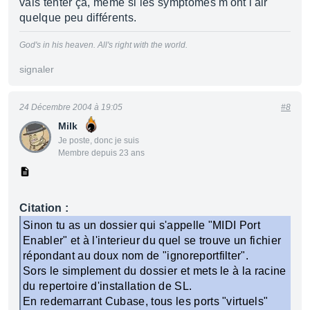
vais tenter ça, même si les symptômes m'ont l'air
quelque peu différents.
God's in his heaven. All's right with the world.
signaler
24 Décembre 2004 à 19:05
#8
Milk
Je poste, donc je suis
Membre depuis 23 ans
Citation :
Sinon tu as un dossier qui s'appelle "MIDI Port
Enabler" et à l'interieur du quel se trouve un fichier
répondant au doux nom de "ignoreportfilter".
Sors le simplement du dossier et mets le à la racine
du repertoire d'installation de SL.
En redemarrant Cubase, tous les ports "virtuels"