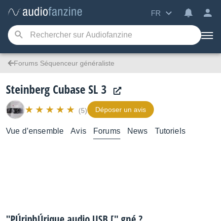
FR
Forums Séquenceur généraliste
Steinberg Cubase SL 3
Déposer un avis
(5)
Vue d’ensemble
Avis
Forums
News
Tutoriels
"PÚriphÚrique audio USB [" gné ?