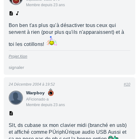
Membre depuis 23 ans
Bon ben t'as plus qu'à désactiver tous ceux qui
servent à rien (pour plus qu'ils n'apparaissent) et à
toi les cotillons!
Projet Xion
signaler
24 Décembre 2004 à 19:52
#10
Warpboy
AFicionado·a
Membre depuis 23 ans
Slt, ds cubase sx mon clavier midi (branché en usb)
et affiché comme PÚriphÚrique audio USB Aussi et
ca ne pose pas de pb c est la bonne option