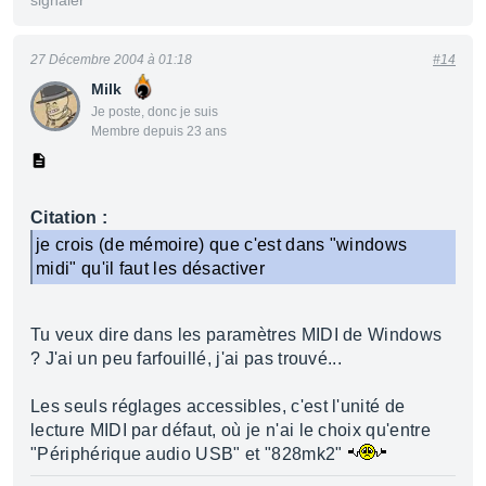
signaler
27 Décembre 2004 à 01:18
#14
Milk
Je poste, donc je suis
Membre depuis 23 ans
Citation :
je crois (de mémoire) que c'est dans "windows
midi" qu'il faut les désactiver
Tu veux dire dans les paramètres MIDI de Windows
? J'ai un peu farfouillé, j'ai pas trouvé...
Les seuls réglages accessibles, c'est l'unité de
lecture MIDI par défaut, où je n'ai le choix qu'entre
"Périphérique audio USB" et "828mk2"