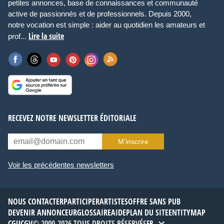
petites annonces, base de connaissances et communauté
active de passionnés et de professionnels. Depuis 2000,
notre vocation est simple : aider au quotidien les amateurs et
Lire la suite
prof...
RECEVEZ NOTRE NEWSLETTER ÉDITORIALE
M’inscrire
Voir les précédentes newsletters
NOUS CONTACTER
PARTICIPER
ARTISTES
OFFRE SANS PUB
DEVENIR ANNONCEUR
GLOSSAIRE
AIDE
PLAN DU SITE
ENTITYMAP
CGU
CGV
© 2000-2026 TOUS DROITS RÉSERVÉS
FR