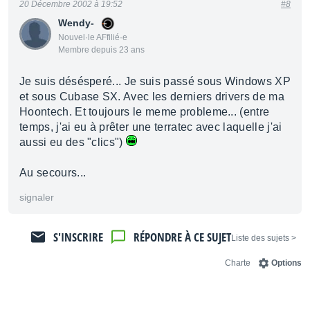
20 Décembre 2002 à 19:52
#8
Wendy-
Nouvel·le AFfilié·e
Membre depuis 23 ans
Je suis désésperé... Je suis passé sous Windows XP
et sous Cubase SX. Avec les derniers drivers de ma
Hoontech. Et toujours le meme probleme... (entre
temps, j'ai eu à prêter une terratec avec laquelle j'ai
aussi eu des "clics")
Au secours...
signaler
S'INSCRIRE
RÉPONDRE À CE SUJET
< Liste des sujets
Charte
Options