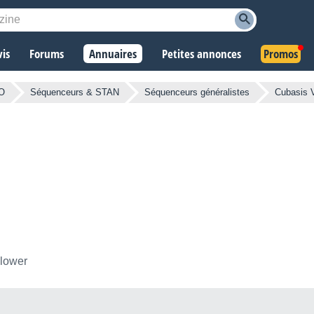
vis
Forums
Annuaires
Petites annonces
Promos
AO
Séquenceurs & STAN
Séquenceurs généralistes
Cubasis 
llower