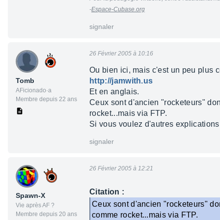
-
Espace-Cubase.org
signaler
26 Février 2005 à 10:16
Ou bien ici, mais c'est un peu plus
Tomb
http://jamwith.us
AFicionado·a
Et en anglais.
Membre depuis 22 ans
Ceux sont d'ancien "rocketeurs" don
rocket...mais via FTP.
Si vous voulez d'autres explications.
signaler
26 Février 2005 à 12:21
Citation :
Spawn-X
Ceux sont d'ancien "rocketeurs" don
Vie après AF ?
Membre depuis 20 ans
comme rocket...mais via FTP.