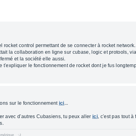
iel rocket control permettant de se connecter à rocket network.
ait la collaboration en ligne sur cubase, logic et protools, vi
ermé et la société elle aussi.
de t'expliquer le fonctionnement de rocket dont je fus longtem
tions sur le fonctionnement
ici
...
rer avec d'autres Cubasiens, tu peux aller
ici
, c'est pas tout 
s.
mérique... ;-)