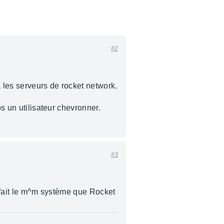
#2
a les serveurs de rocket network.
ps un utilisateur chevronner.
#3
à fait le m^m système que Rocket