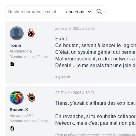
26 Février 2005 à 09:05
Salut
Tomb
Ce bouton, servait à lancer le logic
AFicionado·a
C'était un système génial qui permett
Membre depuis 22 ans
Malheureusement, rocket network à f
Désolé... je me serais fait une joie 
signaler
26 Février 2005 à 10:01
Tiens, y'avait d'ailleurs des explica
Spawn-X
Vie après AF ?
En revanche, si tu souhaite collabo
Membre depuis 20 ans
Network, mais c'est pas mal non plu
Pour la pédagogie virtuelle, contre l'assistanat nu