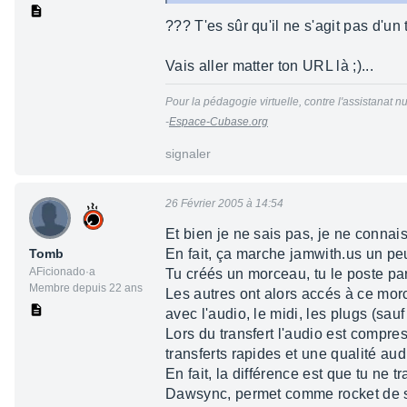
??? T'es sûr qu'il ne s'agit pas d'un
Vais aller matter ton URL là ;)...
Pour la pédagogie virtuelle, contre l'assistanat nu
-
Espace-Cubase.org
signaler
26 Février 2005 à 14:54
Et bien je ne sais pas, je ne connais
Tomb
En fait, ça marche jamwith.us un p
AFicionado·a
Tu créés un morceau, tu le poste pa
Membre depuis 22 ans
Les autres ont alors accés à ce morc
avec l'audio, le midi, les plugs (sauf
Lors du transfert l'audio est compre
transferts rapides et une qualité aud
En fait, la différence est que tu ne 
Dawsync, permet comme rocket de syn