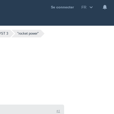
FR
Se connecter
VST 3
"rocket power"
#1