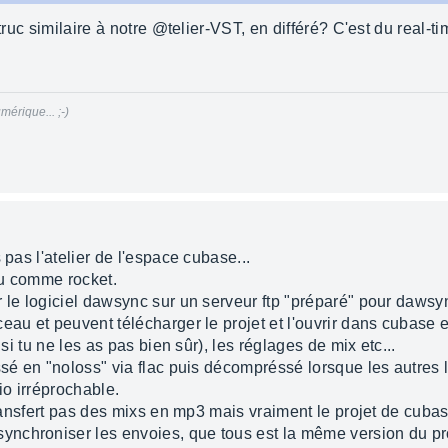
 truc similaire à notre @telier-VST, en différé? C'est du real-t
mérique... ;-)
 pas l'atelier de l'espace cubase...
eu comme rocket.
r le logiciel dawsync sur un serveur ftp "préparé" pour dawsy
eau et peuvent télécharger le projet et l'ouvrir dans cubase 
 si tu ne les as pas bien sûr), les réglages de mix etc...
ssé en "noloss" via flac puis décompréssé lorsque les autres 
io irréprochable.
transfert pas des mixs en mp3 mais vraiment le projet de cubase 
chroniser les envoies, que tous est la même version du proje