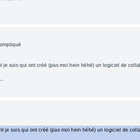
 compliqué
t je suis qui ont créé (pas moi hein héhé) un logiciel de col
..
t je suis qui ont créé (pas moi hein héhé) un logiciel de coll