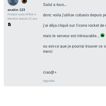
Salut a tous...
anakin 123
Posteur·euse AFfiné·e
donc voila j'utilise cubasis depuis p
Membre depuis 22 ans
j'ai déja cliqué sur l'icone rocket d
mais le serveur est introuvable...
ou est-ce que je pourrai trouver ce s
merci
ciao@+
signaler