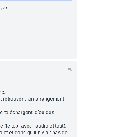
ime?
#6
nc.
et retrouvent ton arrangement
le téléchargent, d'où des
(le .cpr avec l'audio et tout).
t et donc qu'il n'y ait pas de