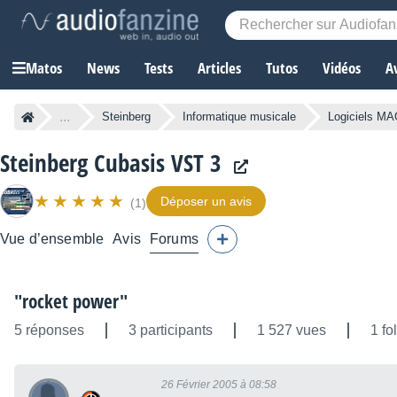
Matos
News
Tests
Articles
Tutos
Vidéos
A
...
Steinberg
Informatique musicale
Logiciels M
Steinberg Cubasis VST 3
Déposer un avis
(1)
Vue d’ensemble
Avis
Forums
"rocket power"
5 réponses
3 participants
1 527 vues
1 fo
26 Février 2005 à 08:58