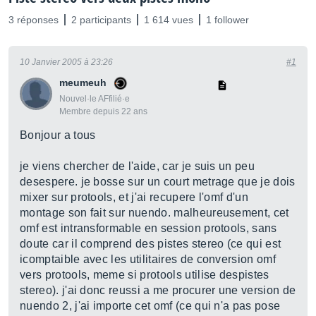
3 réponses
2 participants
1 614 vues
1 follower
10 Janvier 2005 à 23:26
#1
meumeuh
Nouvel·le AFfilié·e
Membre depuis 22 ans
Bonjour a tous
je viens chercher de l'aide, car je suis un peu
desespere. je bosse sur un court metrage que je dois
mixer sur protools, et j'ai recupere l'omf d'un
montage son fait sur nuendo. malheureusement, cet
omf est intransformable en session protools, sans
doute car il comprend des pistes stereo (ce qui est
icomptaible avec les utilitaires de conversion omf
vers protools, meme si protools utilise despistes
stereo). j'ai donc reussi a me procurer une version de
nuendo 2, j'ai importe cet omf (ce qui n'a pas pose