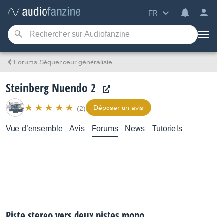
FR
Forums Séquenceur généraliste
Steinberg Nuendo 2
Déposer un avis
(2)
Vue d’ensemble
Avis
Forums
News
Tutoriels
Piste stereo vers deux pistes mono