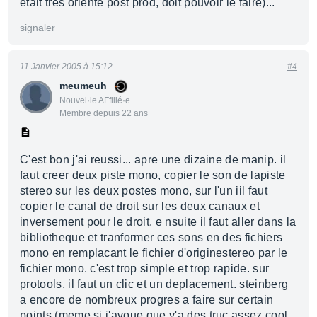
etait tres oriente post prod, doit pouvoir le faire)...
signaler
11 Janvier 2005 à 15:12
#4
meumeuh
Nouvel·le AFfilié·e
Membre depuis 22 ans
C'est bon j'ai reussi... apre une dizaine de manip. il
faut creer deux piste mono, copier le son de lapiste
stereo sur les deux postes mono, sur l'un iil faut
copier le canal de droit sur les deux canaux et
inversement pour le droit. e nsuite il faut aller dans la
bibliotheque et tranformer ces sons en des fichiers
mono en remplacant le fichier d'originestereo par le
fichier mono. c'est trop simple et trop rapide. sur
protools, il faut un clic et un deplacement. steinberg
a encore de nombreux progres a faire sur certain
points (meme si j'avoue que y'a des truc assez cool,