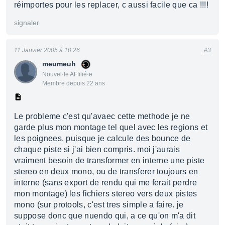
réimportes pour les replacer, c aussi facile que ca !!!!
signaler
11 Janvier 2005 à 10:26
#3
meumeuh
Nouvel·le AFfilié·e
Membre depuis 22 ans
Le probleme c'est qu'avaec cette methode je ne
garde plus mon montage tel quel avec les regions et
les poignees, puisque je calcule des bounce de
chaque piste si j'ai bien compris. moi j'aurais
vraiment besoin de transformer en interne une piste
stereo en deux mono, ou de transferer toujours en
interne (sans export de rendu qui me ferait perdre
mon montage) les fichiers stereo vers deux pistes
mono (sur protools, c'est tres simple a faire. je
suppose donc que nuendo qui, a ce qu'on m'a dit