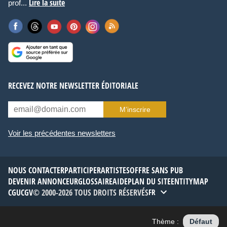
Lire la suite
prof...
RECEVEZ NOTRE NEWSLETTER ÉDITORIALE
M’inscrire
Voir les précédentes newsletters
NOUS CONTACTER
PARTICIPER
ARTISTES
OFFRE SANS PUB
DEVENIR ANNONCEUR
GLOSSAIRE
AIDE
PLAN DU SITE
ENTITYMAP
CGU
CGV
© 2000-2026 TOUS DROITS RÉSERVÉS
FR
Thème :
Défaut