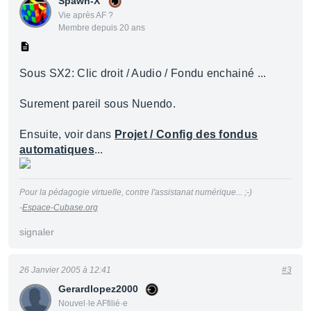
Spawn-X
Vie après AF ?
Membre depuis 20 ans
Sous SX2: Clic droit / Audio / Fondu enchainé ...
Surement pareil sous Nuendo.
Ensuite, voir dans
Projet / Config des fondus
automatiques
...
Pour la pédagogie virtuelle, contre l'assistanat numérique... ;-)
-
Espace-Cubase.org
signaler
26 Janvier 2005 à 12:41
#3
Gerardlopez2000
Nouvel·le AFfilié·e