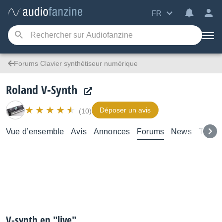
FR
Forums Clavier synthétiseur numérique
Roland V-Synth
Déposer un avis
(10)
Vue d’ensemble
Avis
Annonces
Forums
News
Tutori
V-synth en "live"