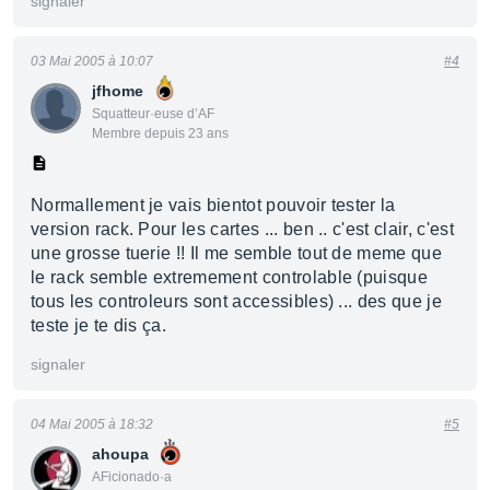
signaler
03 Mai 2005 à 10:07
#4
jfhome
Squatteur·euse d’AF
Membre depuis 23 ans
Normallement je vais bientot pouvoir tester la
version rack. Pour les cartes ... ben .. c'est clair, c'est
une grosse tuerie !! Il me semble tout de meme que
le rack semble extremement controlable (puisque
tous les controleurs sont accessibles) ... des que je
teste je te dis ça.
signaler
04 Mai 2005 à 18:32
#5
ahoupa
AFicionado·a