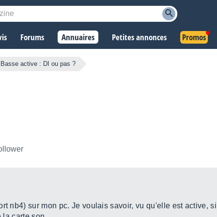
vis
Forums
Annuaires
Petites annonces
Promos
Basse active : DI ou pas ?
ollower
t nb4) sur mon pc. Je voulais savoir, vu qu'elle est active, s
 la carte son.