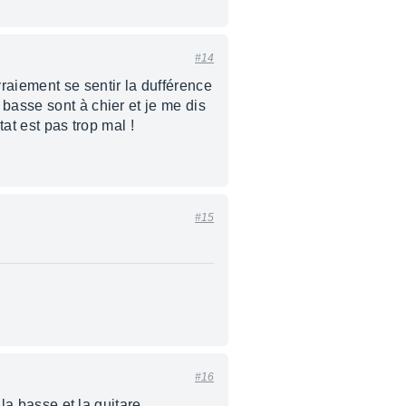
#14
aiement se sentir la dufférence
basse sont à chier et je me dis
at est pas trop mal !
#15
#16
 la basse et la guitare