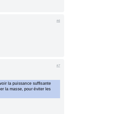
#6
#7
avoir la puissance suffisante
er la masse, pour éviter les