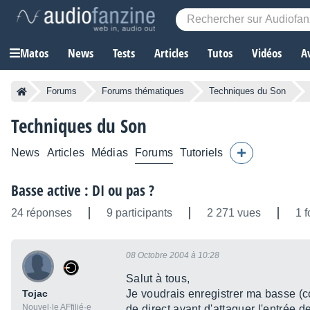
Matos
News
Tests
Articles
Tutos
Vidéos
A
Forums
Forums thématiques
Techniques du Son
Techniques du Son
News
Articles
Médias
Forums
Tutoriels
Basse active : DI ou pas ?
24 réponses
9 participants
2 271 vues
1 f
08 Octobre 2004 à 10:28
Salut à tous,
Tojac
Je voudrais enregistrer ma basse (cor
Nouvel·le AFfilié·e
de direct avant d'attaquer l'entrée de