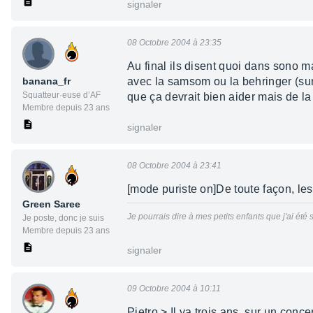
signaler
08 Octobre 2004 à 23:35
Au final ils disent quoi dans sono 
banana_fr
avec la samsom ou la behringer (surt
Squatteur·euse d’AF
que ça devrait bien aider mais de la 
Membre depuis 23 ans
signaler
08 Octobre 2004 à 23:41
[mode puriste on]De toute façon, les
Green Saree
Je pourrais dire à mes petits enfants que j'ai été
Je poste, donc je suis
Membre depuis 23 ans
signaler
09 Octobre 2004 à 10:11
Pietro > Il ya trois ans, sur un conc