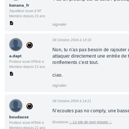
banana_fr
Squatteur·euse d’AF
Membre depuis 23 ans
signaler
08 Octobre 2004 à 14:16
Non, tu n'as pas besoin de rajouter u
a.dapt
attaquer directement une entrée de ta
Posteur·euse AFfiné·e
ronflements c'est tout.
Membre depuis 23 ans
ciao.
signaler
08 Octobre 2004 à 14:21
N'ecoutes pas no comply, une basse a
boudaxxe
Boudaxxe
:-: Le site de mon groupe :-:
Posteur·euse AFfiné·e
Membre depuis 22 ans