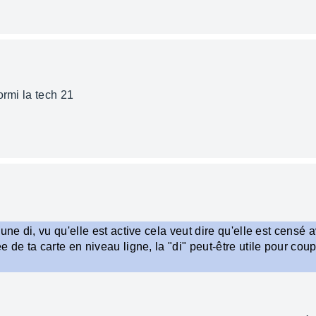
ormi la tech 21
une di, vu qu'elle est active cela veut dire qu'elle est censé 
 de ta carte en niveau ligne, la "di" peut-être utile pour coup