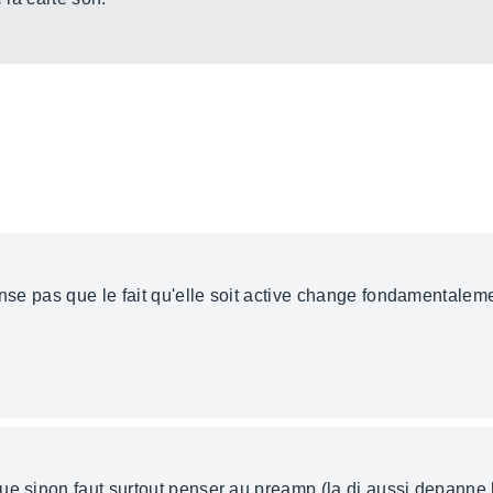
ense pas que le fait qu'elle soit active change fondamentaleme
ue sinon faut surtout penser au preamp (la di aussi depanne 