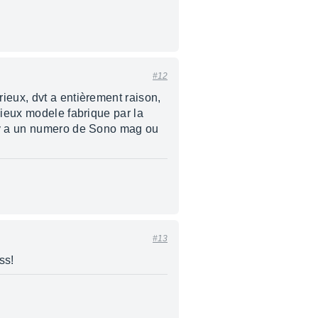
#12
ieux, dvt a entièrement raison,
, vieux modele fabrique par la
l y a un numero de Sono mag ou
#13
ss!