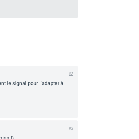
#2
nt le signal pour l'adapter à
#3
bien !)