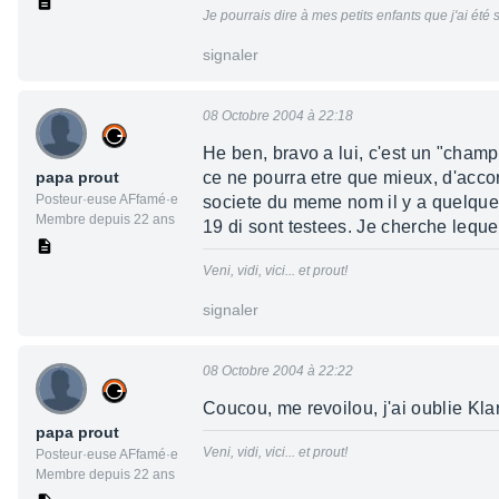
Je pourrais dire à mes petits enfants que j'ai été
signaler
08 Octobre 2004 à 22:18
He ben, bravo a lui, c'est un "cham
papa prout
ce ne pourra etre que mieux, d'accor
Posteur·euse AFfamé·e
societe du meme nom il y a quelques
Membre depuis 22 ans
19 di sont testees. Je cherche lequel
Veni, vidi, vici... et prout!
signaler
08 Octobre 2004 à 22:22
Coucou, me revoilou, j'ai oublie Kl
papa prout
Veni, vidi, vici... et prout!
Posteur·euse AFfamé·e
Membre depuis 22 ans