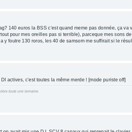
mag? 140 euros la BSS c'est quand meme pas donnée, ça va vr
out pour mes oreilles pas si terrible), parceque mes sons de 
a y foutre 130 roros, les 40 de samsom me suffirait si le résult
 DI actives, c'est toutes la même merde ! [mode puriste off]
 sobre toute une semaine.
ert on avait mis une D.I. SCV 8 canaux qui reprenait le clavier,