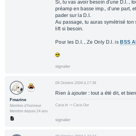
Si, tu vas avoir besoin d'une D.I. ,
préamp en basse imp., d'une part, e
pader sur la D.I.
Au passage, tu auras symétrisé ton si
lift si besoin.
Pour les D.I. , Ze Only D.I. is
BSS A
signaler
08 Octobre 2004 à 17:36
Rien à ajouter : tout a été dit, et bien
Fmarine
Caca In -> Caca Out
Membre d’honneur
Membre depuis 24 ans
signaler