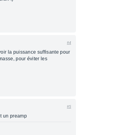
#4
voir la puissance suffisante pour
masse, pour éviter les
#5
 et un preamp