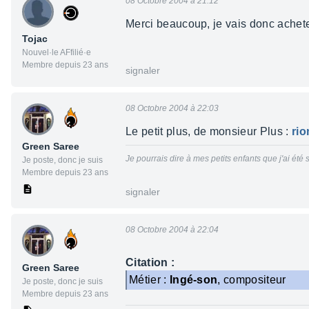
08 Octobre 2004 à 21:12
Merci beaucoup, je vais donc achete
Tojac
Nouvel·le AFfilié·e
Membre depuis 23 ans
signaler
08 Octobre 2004 à 22:03
Le petit plus, de monsieur Plus :
rio
Green Saree
Je pourrais dire à mes petits enfants que j'ai été
Je poste, donc je suis
Membre depuis 23 ans
signaler
08 Octobre 2004 à 22:04
Citation :
Green Saree
Métier :
Ingé-son
, compositeur
Je poste, donc je suis
Membre depuis 23 ans