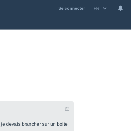
FR
Se connecter
#1
i je devais brancher sur un boite