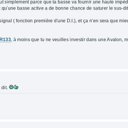
 tout simplement parce que ta basse va fournir une haute impéda
t qu'une basse active a de bonne chance de saturer le sus-di
gnal ( fonction première d'une D.I.), et ça n'en sera que mieu
R133
, à moins que tu ne veuilles investir dans une Avalon, m
 dit.