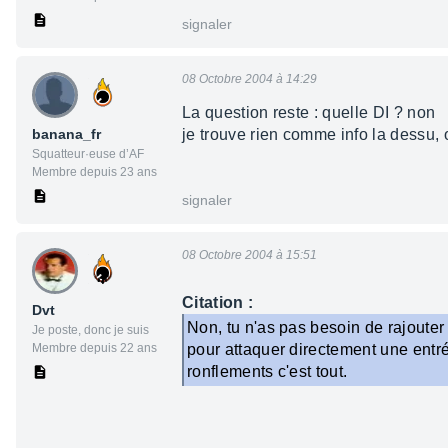
signaler
08 Octobre 2004 à 14:29
La question reste : quelle DI ? non
banana_fr
je trouve rien comme info la dessu, 
Squatteur·euse d’AF
Membre depuis 23 ans
signaler
08 Octobre 2004 à 15:51
Citation :
Dvt
Non, tu n'as pas besoin de rajouter 
Je poste, donc je suis
Membre depuis 22 ans
pour attaquer directement une entrée
ronflements c'est tout.