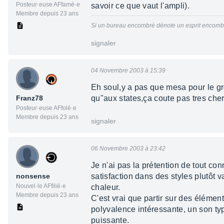
Posteur·euse AFfamé·e
savoir ce que vaut l'ampli).
Membre depuis 23 ans
Si un bureau encombré dénote un esprit encombré
signaler
04 Novembre 2003 à 15:39
Eh soul,y a pas que mesa pour le gro
Franz78
qu"aux states,ça coute pas tres cher
Posteur·euse AFfolé·e
Membre depuis 23 ans
signaler
06 Novembre 2003 à 23:42
Je n'ai pas la prétention de tout con
nonsense
satisfaction dans des styles plutôt 
Nouvel·le AFfilié·e
chaleur.
Membre depuis 23 ans
C'est vrai que partir sur des élémen
polyvalence intéressante, un son typ
puissante.