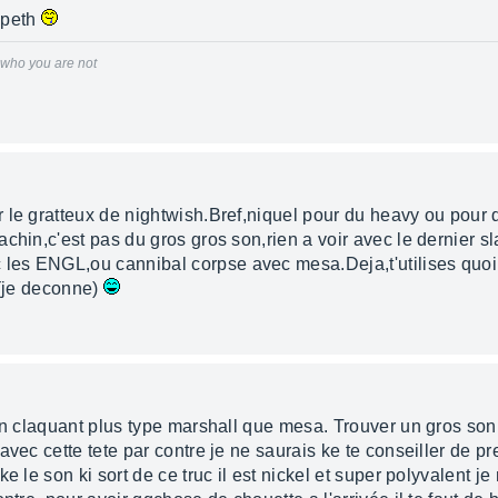
 Opeth
r who you are not
 le gratteux de nightwish.Bref,niquel pour du heavy ou pour 
chin,c'est pas du gros gros son,rien a voir avec le dernier 
les ENGL,ou cannibal corpse avec mesa.Deja,t'utilises quo
e(je deconne)
en claquant plus type marshall que mesa. Trouver un gros son 
avec cette tete par contre je ne saurais ke te conseiller de p
e le son ki sort de ce truc il est nickel et super polyvalent 