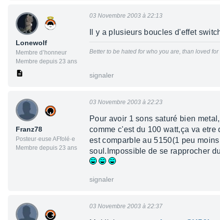
03 Novembre 2003 à 22:13
Il y a plusieurs boucles d'effet switc
Lonewolf
Better to be hated for who you are, than loved fo
Membre d’honneur
Membre depuis 23 ans
signaler
03 Novembre 2003 à 22:23
Pour avoir 1 sons saturé bien metal,
Franz78
comme c'est du 100 watt,ça va etre d
Posteur·euse AFfolé·e
est comparble au 5150(1 peu moins,d
Membre depuis 23 ans
soul.Impossible de se rapprocher d
signaler
03 Novembre 2003 à 22:37