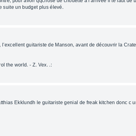
ntre, pour avoir qqchose de chouette a l'arrivée il te faut de
de suite un budget plus élevé.
 5, l'excellent guitariste de Manson, avant de découvrir la Cr
l the world. - Z. Vex. .:
 matthias Ekklundh le guitariste genial de freak kitchen donc c 