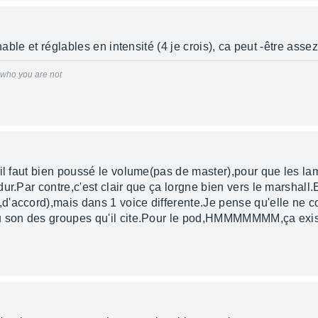
hable et réglables en intensité (4 je crois), ca peut -être assez
r who you are not
il faut bien poussé le volume(pas de master),pour que les la
ur.Par contre,c'est clair que ça lorgne bien vers le marshall
'accord),mais dans 1 voice differente.Je pense qu'elle ne c
u son des groupes qu'il cite.Pour le pod,HMMMMMMM,ça exist