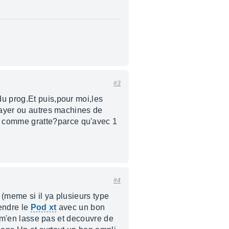
#3
du prog.Et puis,pour moi,les
slayer ou autres machines de
i comme gratte?parce qu'avec 1
#4
(meme si il ya plusieurs type
rendre le
Pod xt
avec un bon
je m'en lasse pas et decouvre de