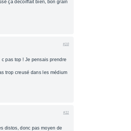
sé ça decoiffait bien, bon grain
#10
 c pas top ! Je pensais prendre
 pas trop creusé dans les médium
#11
les distos, donc pas moyen de