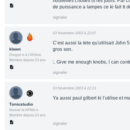
nouvelles choses ts les jours. Par co
de puissance a lampes ce ki fait tt 
signaler
03 Novembre 2003 à 22:07
C'est aussi la tete qu'utilisait John
klawn
gros son.
Drogué·e à l’AFéine
Membre depuis 23 ans
:. Give me enough knobs, I can contro
signaler
03 Novembre 2003 à 22:13
Ya aussi paul gilbert ki l'utilise et
Tonicstudio
Nouvel·le AFfilié·e
Membre depuis 23 ans
signaler