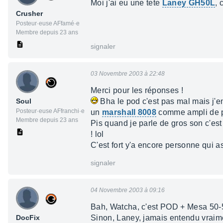
Moi j'ai eu une tete
Laney GH50L
, 
Crusher
Posteur·euse AFfamé·e
Membre depuis 23 ans
signaler
03 Novembre 2003 à 22:48
Merci pour les réponses !
Soul
Bha le pod c'est pas mal mais j'e
Posteur·euse AFfranchi·e
un
marshall 8008
comme ampli de p
Membre depuis 23 ans
Pis quand je parle de gros son c'est
! lol
C'est fort y'a encore personne qui as
signaler
04 Novembre 2003 à 09:16
Bah, Watcha, c'est POD + Mesa 50-50
DocFix
Sinon, Laney, jamais entendu vraime