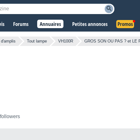
vis
Forums
Annuaires
Petites annonces
Promos
 d'amplis
Tout lampe
VH100R
GROS SON OU PAS ? et LE 
 followers