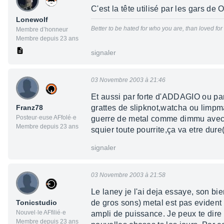
C'est la tête utilisé par les gars de
Lonewolf
Better to be hated for who you are, than loved fo
Membre d’honneur
Membre depuis 23 ans
signaler
03 Novembre 2003 à 21:46
Et aussi par forte d'ADDAGIO ou par
Franz78
grattes de slipknot,watcha ou limpma
Posteur·euse AFfolé·e
guerre de metal comme dimmu avec 
Membre depuis 23 ans
squier toute pourrite,ça va etre dur
signaler
03 Novembre 2003 à 21:58
Le laney je l'ai deja essaye, son bi
Tonicstudio
de gros sons) metal est pas evident 
Nouvel·le AFfilié·e
ampli de puissance. Je peux te dire k
Membre depuis 23 ans