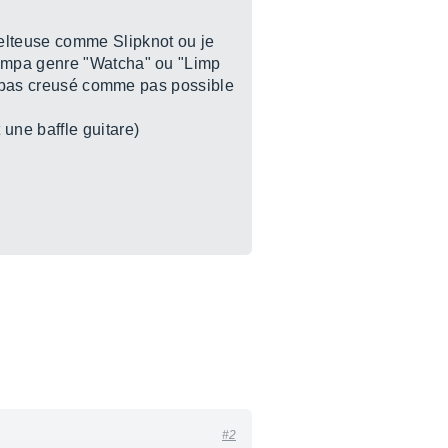
elteuse comme Slipknot ou je
sympa genre "Watcha" ou "Limp
et pas creusé comme pas possible
une baffle guitare)
#2