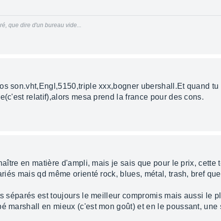
, que dire d'un bureau vide...
s son.vht,Engl,5150,triple xxx,bogner ubershall.Et quand tu s
e(c'est relatif),alors mesa prend la france pour des cons.
naître en matière d'ampli, mais je sais que pour le prix, cette
variés mais qd même orienté rock, blues, métal, trash, bref que
ts séparés est toujours le meilleur compromis mais aussi le p
é marshall en mieux (c'est mon goût) et en le poussant, une 