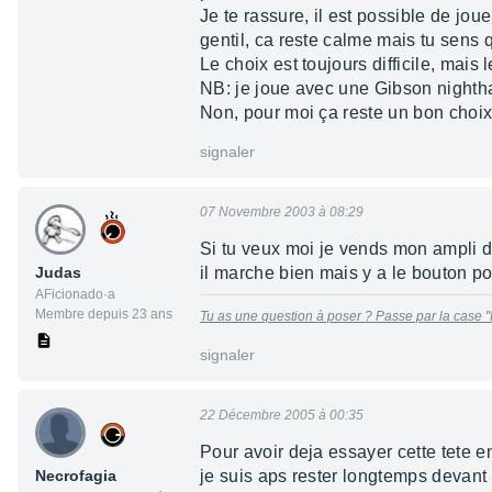
Je te rassure, il est possible de jo
gentil, ca reste calme mais tu sens q
Le choix est toujours difficile, mai
NB: je joue avec une Gibson nighthaw
Non, pour moi ça reste un bon choix.
signaler
07 Novembre 2003 à 08:29
Si tu veux moi je vends mon ampli
Judas
il marche bien mais y a le bouton po
AFicionado·a
Membre depuis 23 ans
Tu as une question à poser ? Passe par la case "
signaler
22 Décembre 2005 à 00:35
Pour avoir deja essayer cette tete 
Necrofagia
je suis aps rester longtemps devant