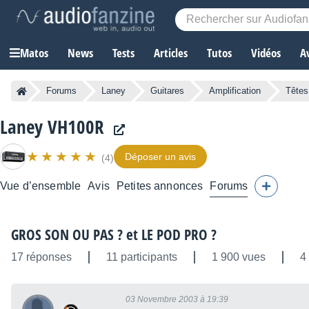
Matos
News
Tests
Articles
Tutos
Vidéos
A
Forums
Laney
Guitares
Amplification
Têtes
Laney VH100R
Déposer un avis
(4)
Vue d’ensemble
Avis
Petites annonces
Forums
GROS SON OU PAS ? et LE POD PRO ?
17 réponses
11 participants
1 900 vues
4
03 Novembre 2003 à 19:39