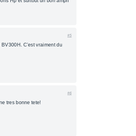
 bons Hp et surtout un bon ampli
#5
ate BV300H. C'est vraiment du
#6
une tres bonne tete!