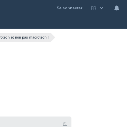
FR
Se connecter
otech et non pas macrotech !
#1