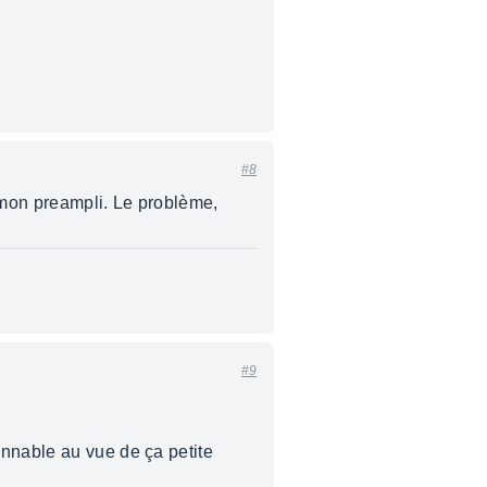
#8
e mon preampli. Le problème,
#9
onnable au vue de ça petite