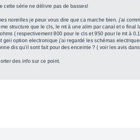
que cette série ne délivre pas de basses!
es noreilles je peux vous dire que ca marche bien. j'ai com
structure que le cls, le mt à une alim par canal et o final la
hms ( respectivement 800 pour le cls et 950 pour le mt à 0.1%
ut geii option electronique j'ai regardé les schémas electriqu
e dis qu'il sont fait pour des enceinte ? ( voir les avis dans
rter des info sur ce point.