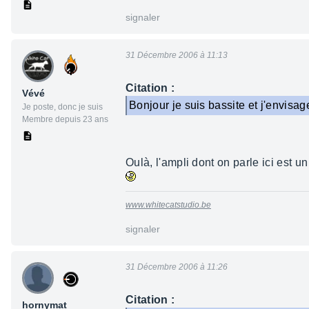
signaler
31 Décembre 2006 à 11:13
Citation :
Vévé
Bonjour je suis bassite et j'envisag
Je poste, donc je suis
Membre depuis 23 ans
Oulà, l'ampli dont on parle ici est 
www.whitecatstudio.be
signaler
31 Décembre 2006 à 11:26
Citation :
hornymat