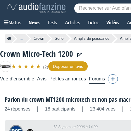
Matos
News
Tests
Articles
Tutos
Vidéos
A
...
Crown
Sono
Amplis de puissance
Ampli
Crown Micro-Tech 1200
Déposer un avis
(2)
Vue d’ensemble
Avis
Petites annonces
Forums
Parlon du crown MT1200 microtech et non pas macr
24 réponses
18 participants
23 404 vues
12 Septembre 2006 à 14:00