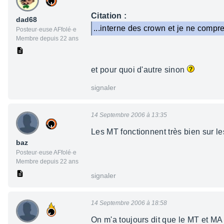
Citation :
dad68
...interne des crown et je ne compr
Posteur·euse AFfolé·e
Membre depuis 22 ans
et pour quoi d'autre sinon
signaler
14 Septembre 2006 à 13:35
Les MT fonctionnent très bien sur le
baz
Posteur·euse AFfolé·e
Membre depuis 22 ans
signaler
14 Septembre 2006 à 18:58
On m'a toujours dit que le MT et MA é