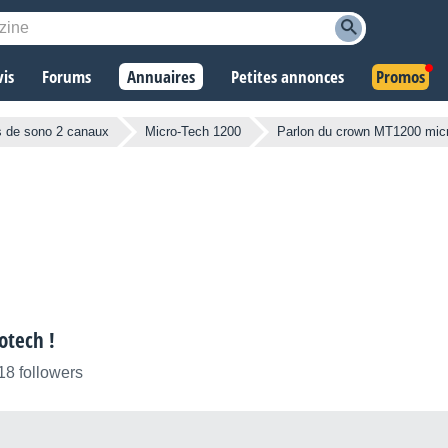
vis
Forums
Annuaires
Petites annonces
Promos
s de sono 2 canaux
Micro-Tech 1200
Parlon du crown MT1200 micr
otech !
18 followers