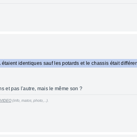
étaient identiques sauf les potards et le chassis était différe
kons et pas l'autre, mais le même son ?
 VIDEO
(info, matos, photo,...).