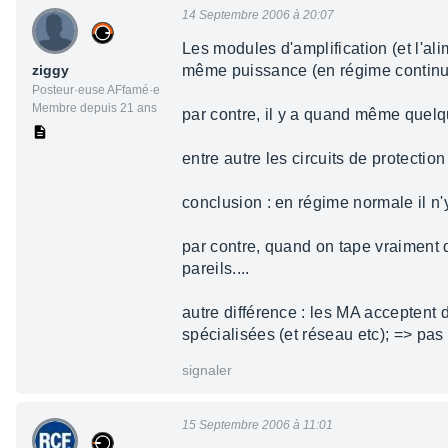
14 Septembre 2006 à 20:07
Les modules d'amplification (et l'al
ziggy
même puissance (en régime continu
Posteur·euse AFfamé·e
Membre depuis 21 ans
par contre, il y a quand même quelque
entre autre les circuits de protectio
conclusion : en régime normale il n
par contre, quand on tape vraiment d
pareils....
autre différence : les MA acceptent de
spécialisées (et réseau etc); => pas 
signaler
15 Septembre 2006 à 11:01