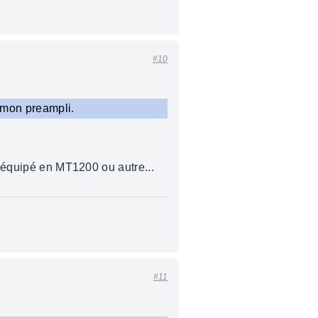
#10
e mon preampli.
e équipé en MT1200 ou autre...
#11