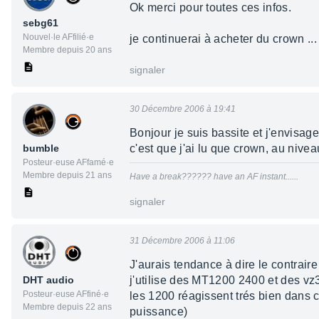
Ok merci pour toutes ces infos.
sebg61
Nouvel·le AFfilié·e
je continuerai à acheter du crown ...
Membre depuis 20 ans
signaler
30 Décembre 2006 à 19:41
Bonjour je suis bassite et j'envisag
bumble
c'est que j'ai lu que crown, au niveau
Posteur·euse AFfamé·e
Membre depuis 21 ans
Have a break?????? have an AF instant......
signaler
31 Décembre 2006 à 11:06
J'aurais tendance à dire le contraire
DHT audio
j'utilise des MT1200 2400 et des v
Posteur·euse AFfiné·e
les 1200 réagissent trés bien dans 
Membre depuis 22 ans
puissance)