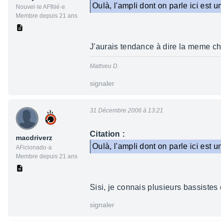
Oulà, l'ampli dont on parle ici est
Nouvel·le AFfilié·e
Membre depuis 21 ans
J'aurais tendance à dire la meme ch
Mathieu D.
signaler
31 Décembre 2006 à 13:21
Citation :
macdriverz
Oulà, l'ampli dont on parle ici est
AFicionado·a
Membre depuis 21 ans
Sisi, je connais plusieurs bassistes
signaler