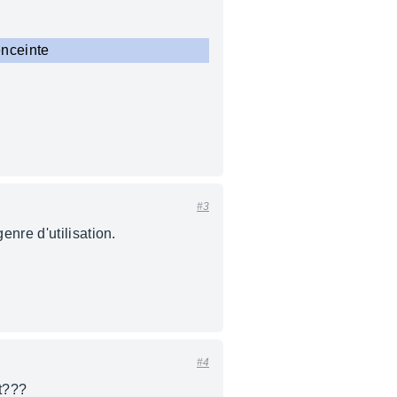
enceinte
#3
nre d'utilisation.
#4
nt???