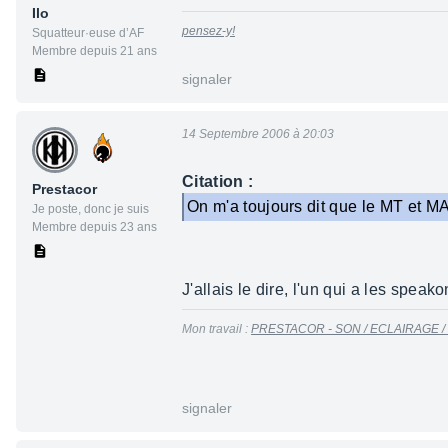
Ilo
pensez-y!
Squatteur·euse d’AF
Membre depuis 21 ans
signaler
14 Septembre 2006 à 20:03
Citation :
Prestacor
On m'a toujours dit que le MT et MA 
Je poste, donc je suis
Membre depuis 23 ans
J'allais le dire, l'un qui a les spea
Mon travail :
PRESTACOR - SON / ECLAIRAGE /
signaler