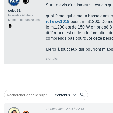
Sur un avis d'utilisateur, il est dis 
sebg61
Nouvel·le AFfilié·e
quoi ? moi qui aime la basse dans m
Membre depuis 20 ans
rcf esw1018
puis un mt1200. De meme 
le mt1200 est de 150 W en bridgé 8 o
différence est nette ! de formation d
comprends pas pourquoi cette personn
Merci à tout ceux qui pourront m'appo
signaler
13 Septembre 2006 à 22:15