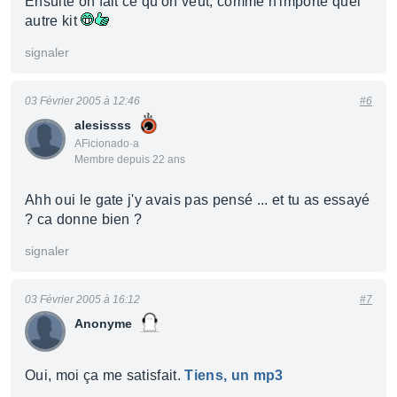
Ensuite on fait ce qu'on veut, comme n'importe quel
autre kit
signaler
03 Février 2005 à 12:46
#6
alesissss
AFicionado·a
Membre depuis 22 ans
Ahh oui le gate j'y avais pas pensé ... et tu as essayé
? ca donne bien ?
signaler
03 Février 2005 à 16:12
#7
Anonyme
Oui, moi ça me satisfait.
Tiens, un mp3