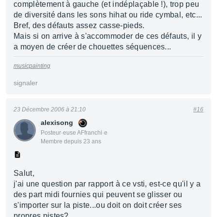
complètement à gauche (et indéplaçable !), trop peu
de diversité dans les sons hihat ou ride cymbal, etc...
Bref, des défauts assez casse-pieds.
Mais si on arrive à s'accommoder de ces défauts, il y
a moyen de créer de chouettes séquences...
musicpainting
signaler
23 Décembre 2006 à 21:10
#16
alexisong
Posteur·euse AFfranchi·e
Membre depuis 23 ans
Salut,
j'ai une question par rapport à ce vsti, est-ce qu'il y a
des part midi fournies qui peuvent se glisser ou
s'importer sur la piste...ou doit on doit créer ses
propres pistes?