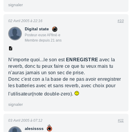
signaler
02 Avril 2005 à 22:16
#10
Digital state
Posteur·euse AFfiné·e
Membre depuis 21 ans
N'importe quoi...le son est
ENREGISTRE
avec la
reverb, donc tu peux faire ce que tu veux mais tu
n'auras jamais un son sec de prise.
Donc c'est con a la base de ne pas avoir enregistrer
les batteries avec et sans reverb, avec choix pour
l'utilisateur(note double-zero).
signaler
03 Avril 2005 à 07:12
#11
alesissss