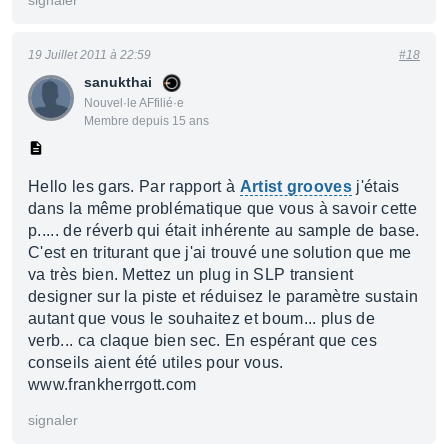
signaler
19 Juillet 2011 à 22:59
#18
sanukthai
Nouvel·le AFfilié·e
Membre depuis 15 ans
Hello les gars. Par rapport à
Artist grooves
j'étais
dans la même problématique que vous à savoir cette
p..... de réverb qui était inhérente au sample de base.
C'est en triturant que j'ai trouvé une solution que me
va très bien. Mettez un plug in SLP transient
designer sur la piste et réduisez le paramètre sustain
autant que vous le souhaitez et boum... plus de
verb... ca claque bien sec. En espérant que ces
conseils aient été utiles pour vous.
www.frankherrgott.com
signaler