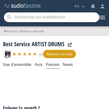
FR
Forums Batterie virtuelle
Best Service ARTIST DRUMS
Déposer un avis
(2)
Vue d’ensemble
Avis
Forums
News
Enlever la reverb ?