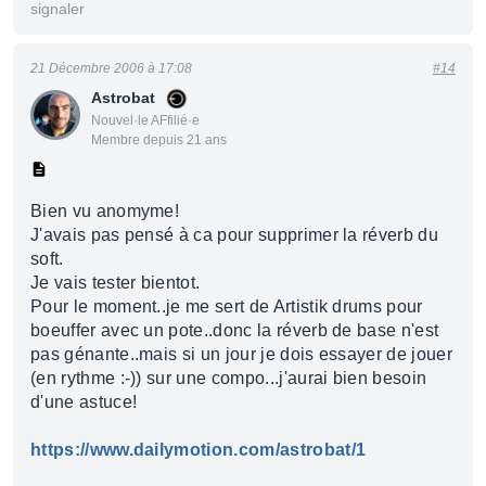
signaler
21 Décembre 2006 à 17:08
#14
Astrobat
Nouvel·le AFfilié·e
Membre depuis 21 ans
Bien vu anomyme!
J'avais pas pensé à ca pour supprimer la réverb du
soft.
Je vais tester bientot.
Pour le moment..je me sert de Artistik drums pour
boeuffer avec un pote..donc la réverb de base n'est
pas génante..mais si un jour je dois essayer de jouer
(en rythme :-)) sur une compo...j'aurai bien besoin
d'une astuce!
https://www.dailymotion.com/astrobat/1